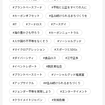
#プラントベースフード
#平和と公正をすべての人に
#カーボンオフセット
#住み続けられるまちづくりを
#IT
#フードロス
#アースデイ
#海の豊かさも守ろう
#カーボンニュートラル
#人や国の不平等をなくそう
#ソーシャルグッド
#マイクロアグレッション
#スポーツとSDGs
#ダイバーシティ
#食品ロス
#江守正多
#イベントレポート
#脱炭素社会
#プラントベースミート
#ソーシャルグッド推進室
#アップサイクル
##住み続けられるまちづくり
#ジェンダー平等を実現しよう
#エンターテイメント
#クライメイトジャパン
#気候危機