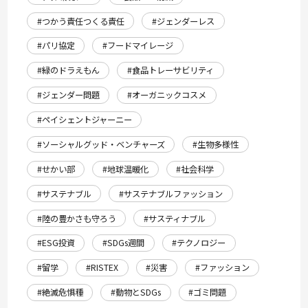
#つかう責任つくる責任
#ジェンダーレス
#パリ協定
#フードマイレージ
#緑のドラえもん
#食品トレーサビリティ
#ジェンダー問題
#オーガニックコスメ
#ペイシェントジャーニー
#ソーシャルグッド・ベンチャーズ
#生物多様性
#せかい部
#地球温暖化
#社会科学
#サステナブル
#サステナブルファッション
#陸の豊かさも守ろう
#サスティナブル
#ESG投資
#SDGs週間
#テクノロジー
#留学
#RISTEX
#災害
#ファッション
#絶滅危惧種
#動物とSDGs
#ゴミ問題