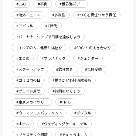
#ESG
#事例
#世界海洋デー
#海外ニュース
#多様性
#つくる責任つかう責任
#アパレル
#Z世代
#パートナーシップで目標を達成しよう
#すべての人に健康と福祉を
#SDGsとの向き合い方
#まとめ
#プラスチック
#ジェンダー
#スタートアップ
#飲食業界
#気候変動
#ゴミゼロの日
#働きがいも経済成長も
#プライド月間
#貧困をなくそう
#東京スカイツリー
#TNFD
#ウーマンエンパワーメント
#デジタル
#ホテル
#ウェディングケーキモデル
#プラスチック問題
#アキュラホーム