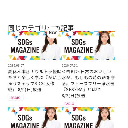
同じカテゴリーの記事
NEW
2026.08.07
2026.07.31
夏休み本番！ウルトラ怪獣
＜告知＞ 日常のおいしい
たちと楽しく学ぶ『かいじ
水が、もしもの時の命を守
ゅうステップSDGs大作
る。フェーズフリー浄水器
戦』 8/9(日)放送
『SESERA』とは!?
8/2(日)放送
RADIO
RADIO