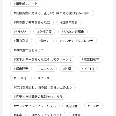
#編集部レポート
#気候変動に対する、正しい知識と対応能力をみんなに
#質の高い教育をみんなに
#自動車業界
##ラジオ
#女性活躍
#SDGs未来都市
#剛力彩芽
#働き方
#サステナブルフレンチ
#海の豊かさを守ろう
#エネルギーをみんなにそしてクリーンに
#電気自動車
#都市開発
#エンタメ
#沖縄
#LGBTQ
#LGBTQ+
#グルメ
#CO2を減らし、海の酸化を食い止めよう
#産業と技術革新の基盤をつくろう
#サステナビリティツーリズム
#昆虫食
#ラジオ
#宇宙
#オンラインイベント
#就職