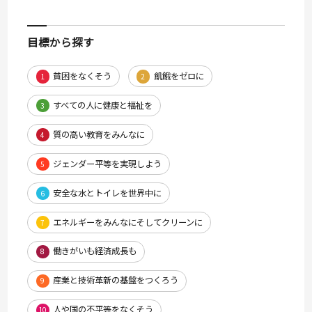
目標から探す
貧困をなくそう
飢餓をゼロに
1
2
すべての人に健康と福祉を
3
質の高い教育をみんなに
4
ジェンダー平等を実現しよう
5
安全な水とトイレを世界中に
6
エネルギーをみんなにそしてクリーンに
7
働きがいも経済成長も
8
産業と技術革新の基盤をつくろう
9
人や国の不平等をなくそう
10