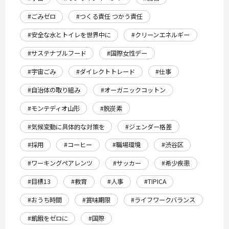
#ごみゼロ
#つくる責任 つかう責任
#安全な水とトイレを世界中に
#クリーンエネルギー
#サステナブルフード
#国際女性デー
#宇宙ごみ
#ダイレクトトレード
#仕事
#自治体の取り組み
#オーガニックコットン
#モンテディオ山形
#脱炭素
#気候変動に具体的な対策を
#ジェンダー格差
#採用
#コーヒー
#職場環境
#渋谷区
#ワーキングペアレンツ
#サッカー
#希少疾患
#目標13
#教育
#人事
#TIPICA
#おうち時間
#賞味期限
#ライフワークバランス
#飢餓をゼロに
#国際