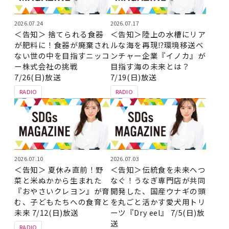
2026.07.24
2026.07.17
＜告知＞ 捨てられる食器
＜告知＞陸上の水槽にリア
が肥料に！食器が廃棄され
ルな海を再現⁉環境移送ベ
ない世の中を目指すニッコ
ンチャー企業『イノカ』が
ー株式会社の挑戦
目指す海の未来とは？
7/26(日)放送
7/19(日)放送
RADIO
RADIO
2026.07.10
2026.07.03
＜告知＞ 夏休み直前！野
＜告知＞伝統食を未来へつ
菜と米ぬかから生まれた
なぐ！うなぎ専門店が共同
『おやさいクレヨン』が育
開発した、国産ウナギの頭
む、子どもたちへの食育と
を丸ごと活かす愛犬用トリ
未来 7/12(日)放送
ーツ『Dry eel』 7/5(日)放
送
RADIO