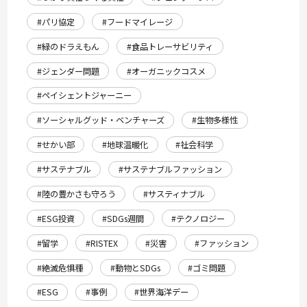
#パリ協定
#フードマイレージ
#緑のドラえもん
#食品トレーサビリティ
#ジェンダー問題
#オーガニックコスメ
#ペイシェントジャーニー
#ソーシャルグッド・ベンチャーズ
#生物多様性
#せかい部
#地球温暖化
#社会科学
#サステナブル
#サステナブルファッション
#陸の豊かさも守ろう
#サスティナブル
#ESG投資
#SDGs週間
#テクノロジー
#留学
#RISTEX
#災害
#ファッション
#絶滅危惧種
#動物とSDGs
#ゴミ問題
#ESG
#事例
#世界海洋デー