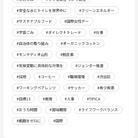
#安全な水とトイレを世界中に
#クリーンエネルギー
#サステナブルフード
#国際女性デー
#宇宙ごみ
#ダイレクトトレード
#仕事
#自治体の取り組み
#オーガニックコットン
#モンテディオ山形
#脱炭素
#気候変動に具体的な対策を
#ジェンダー格差
#採用
#コーヒー
#職場環境
#渋谷区
#ワーキングペアレンツ
#サッカー
#希少疾患
#目標13
#教育
#人事
#TIPICA
#おうち時間
#賞味期限
#ライフワークバランス
#飢餓をゼロに
#国際