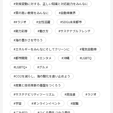
#気候変動に対する、正しい知識と対応能力をみんなに
#質の高い教育をみんなに
#自動車業界
##ラジオ
#女性活躍
#SDGs未来都市
#剛力彩芽
#働き方
#サステナブルフレンチ
#海の豊かさを守ろう
#エネルギーをみんなにそしてクリーンに
#電気自動車
#都市開発
#エンタメ
#沖縄
#LGBTQ
#LGBTQ+
#グルメ
#CO2を減らし、海の酸化を食い止めよう
#産業と技術革新の基盤をつくろう
#サステナビリティツーリズム
#昆虫食
#ラジオ
#宇宙
#オンラインイベント
#就職
#ごみゼロ
#つくる責任 つかう責任