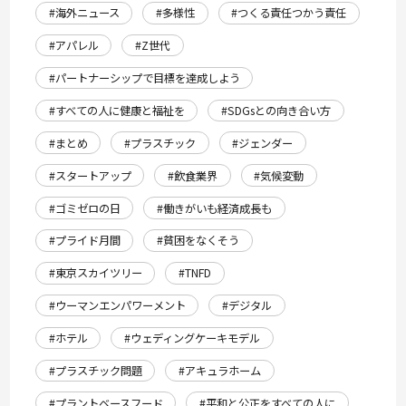
#海外ニュース
#多様性
#つくる責任つかう責任
#アパレル
#Z世代
#パートナーシップで目標を達成しよう
#すべての人に健康と福祉を
#SDGsとの向き合い方
#まとめ
#プラスチック
#ジェンダー
#スタートアップ
#飲食業界
#気候変動
#ゴミゼロの日
#働きがいも経済成長も
#プライド月間
#貧困をなくそう
#東京スカイツリー
#TNFD
#ウーマンエンパワーメント
#デジタル
#ホテル
#ウェディングケーキモデル
#プラスチック問題
#アキュラホーム
#プラントベースフード
#平和と公正をすべての人に