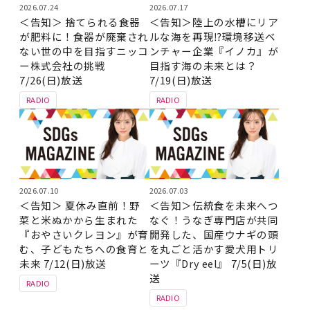
2026.07.24
2026.07.17
＜告知＞ 捨てられる食器
＜告知＞陸上の水槽にリア
が肥料に！食器が廃棄され
ルな海を再現⁉環境移送ベ
ない世の中を目指すニッコ
ンチャー企業『イノカ』が
ー株式会社の挑戦
目指す海の未来とは？
7/26(日)放送
7/19(日)放送
RADIO
RADIO
2026.07.10
2026.07.03
＜告知＞ 夏休み直前！野
＜告知＞伝統食を未来へつ
菜と米ぬかから生まれた
なぐ！うなぎ専門店が共同
『おやさいクレヨン』が育
開発した、国産ウナギの頭
む、子どもたちへの食育と
を丸ごと活かす愛犬用トリ
未来 7/12(日)放送
ーツ『Dry eel』 7/5(日)放
送
RADIO
RADIO