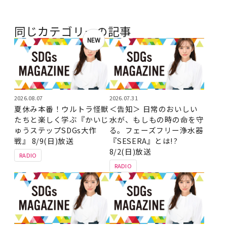
同じカテゴリーの記事
NEW
2026.08.07
2026.07.31
夏休み本番！ウルトラ怪獣
＜告知＞ 日常のおいしい
たちと楽しく学ぶ『かいじ
水が、もしもの時の命を守
ゅうステップSDGs大作
る。フェーズフリー浄水器
戦』 8/9(日)放送
『SESERA』とは!?
8/2(日)放送
RADIO
RADIO