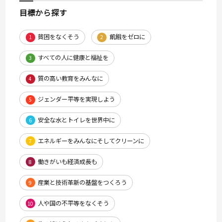
目標から探す
貧困をなくそう
飢餓をゼロに
1
2
すべての人に健康と福祉を
3
質の高い教育をみんなに
4
ジェンダー平等を実現しよう
5
安全な水とトイレを世界中に
6
エネルギーをみんなにそしてクリーンに
7
働きがいも経済成長も
8
産業と技術革新の基盤をつくろう
9
人や国の不平等をなくそう
10