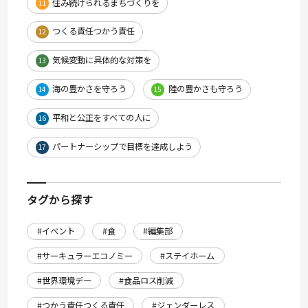
住み続けられるまちづくりを
11
つくる責任つかう責任
12
気候変動に具体的な対策を
13
海の豊かさを守ろう
陸の豊かさも守ろう
14
15
平和と公正をすべての人に
16
パートナーシップで目標を達成しよう
17
タグから探す
#イベント
#食
#編集部
#サーキュラーエコノミー
#ステイホーム
#世界環境デー
#食品ロス削減
#つかう責任つくる責任
#ジェンダーレス