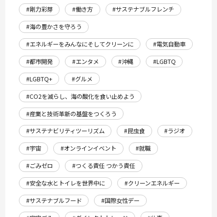
#剛力彩芽
#働き方
#サステナブルフレンチ
#海の豊かさを守ろう
#エネルギーをみんなにそしてクリーンに
#電気自動車
#都市開発
#エンタメ
#沖縄
#LGBTQ
#LGBTQ+
#グルメ
#CO2を減らし、海の酸化を食い止めよう
#産業と技術革新の基盤をつくろう
#サステナビリティツーリズム
#昆虫食
#ラジオ
#宇宙
#オンラインイベント
#就職
#ごみゼロ
#つくる責任 つかう責任
#安全な水とトイレを世界中に
#クリーンエネルギー
#サステナブルフード
#国際女性デー