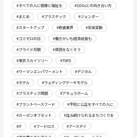
#すべての人に健康と福祉を
#SDGsとの向き合い方
#まとめ
#プラスチック
#ジェンダー
#スタートアップ
#飲食業界
#気候変動
#ゴミゼロの日
#働きがいも経済成長も
#プライド月間
#貧困をなくそう
#東京スカイツリー
#TNFD
#ウーマンエンパワーメント
#デジタル
#ホテル
#ウェディングケーキモデル
#プラスチック問題
#アキュラホーム
#プラントベースフード
#平和と公正をすべての人に
#カーボンオフセット
#住み続けられるまちづくりを
#IT
#フードロス
#アースデイ