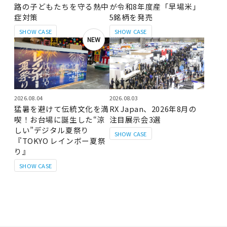
路の子どもたちを守る熱中
が令和8年度産「早場米」
症対策
5銘柄を発売
SHOW CASE
SHOW CASE
NEW
2026.08.04
2026.08.03
猛暑を避けて伝統文化を満
RX Japan、2026年8月の
喫！お台場に誕生した“涼
注目展示会3選
しい”デジタル夏祭り
SHOW CASE
『TOKYO レインボー夏祭
り』
SHOW CASE