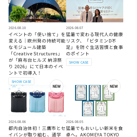
2026.08.10
2026.08.07
イベントの「使い捨て」を
猛暑で変わる現代人の健康
変える｜欧州発の持続可能
リスク、「ビタミンD不
なモジュール建築
足」を防ぐ生活習慣と食事
「Creative Structures」
のポイント
が「麻布台ヒルズ 納涼祭
SHOW CASE
り 2026」にて日本のイベ
ントで初導入！
SHOW CASE
NEW
NEW
2026.08.06
2026.08.05
都内自治体初！三鷹市とセ
猛暑でもおいしい新米を食
イバンが取り組む、通学
卓へ。AKOMEYA TOKYO