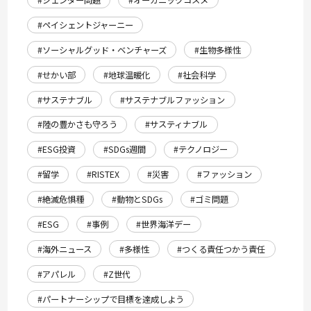
#ジェンダー問題
#オーガニックコスメ
#ペイシェントジャーニー
#ソーシャルグッド・ベンチャーズ
#生物多様性
#せかい部
#地球温暖化
#社会科学
#サステナブル
#サステナブルファッション
#陸の豊かさも守ろう
#サスティナブル
#ESG投資
#SDGs週間
#テクノロジー
#留学
#RISTEX
#災害
#ファッション
#絶滅危惧種
#動物とSDGs
#ゴミ問題
#ESG
#事例
#世界海洋デー
#海外ニュース
#多様性
#つくる責任つかう責任
#アパレル
#Z世代
#パートナーシップで目標を達成しよう