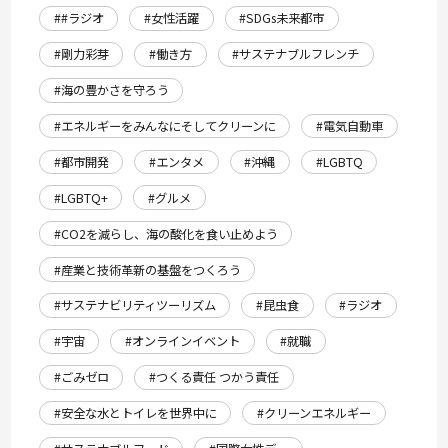
##ラジオ
#女性活躍
#SDGs未来都市
#剛力彩芽
#働き方
#サステナブルフレンチ
#海の豊かさを守ろう
#エネルギーをみんなにそしてクリーンに
#電気自動車
#都市開発
#エンタメ
#沖縄
#LGBTQ
#LGBTQ+
#グルメ
#CO2を減らし、海の酸化を食い止めよう
#産業と技術革新の基盤をつくろう
#サステナビリティツーリズム
#昆虫食
#ラジオ
#宇宙
#オンラインイベント
#就職
#ごみゼロ
#つくる責任 つかう責任
#安全な水とトイレを世界中に
#クリーンエネルギー