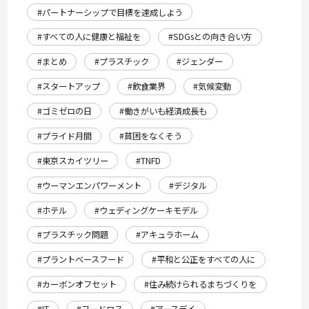
#パートナーシップで目標を達成しよう
#すべての人に健康と福祉を
#SDGsとの向き合い方
#まとめ
#プラスチック
#ジェンダー
#スタートアップ
#飲食業界
#気候変動
#ゴミゼロの日
#働きがいも経済成長も
#プライド月間
#貧困をなくそう
#東京スカイツリー
#TNFD
#ウーマンエンパワーメント
#デジタル
#ホテル
#ウェディングケーキモデル
#プラスチック問題
#アキュラホーム
#プラントベースフード
#平和と公正をすべての人に
#カーボンオフセット
#住み続けられるまちづくりを