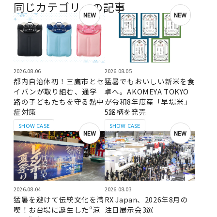
同じカテゴリーの記事
NEW
NEW
2026.08.06
2026.08.05
都内自治体初！三鷹市とセ
猛暑でもおいしい新米を食
イバンが取り組む、通学
卓へ。AKOMEYA TOKYO
路の子どもたちを守る熱中
が令和8年度産「早場米」
症対策
5銘柄を発売
SHOW CASE
SHOW CASE
NEW
NEW
2026.08.04
2026.08.03
猛暑を避けて伝統文化を満
RX Japan、2026年8月の
喫！お台場に誕生した“涼
注目展示会3選