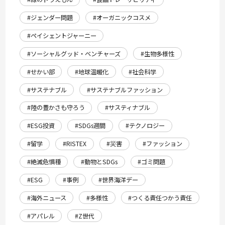
#ジェンダー問題
#オーガニックコスメ
#ペイシェントジャーニー
#ソーシャルグッド・ベンチャーズ
#生物多様性
#せかい部
#地球温暖化
#社会科学
#サステナブル
#サステナブルファッション
#陸の豊かさも守ろう
#サスティナブル
#ESG投資
#SDGs週間
#テクノロジー
#留学
#RISTEX
#災害
#ファッション
#絶滅危惧種
#動物とSDGs
#ゴミ問題
#ESG
#事例
#世界海洋デー
#海外ニュース
#多様性
#つくる責任つかう責任
#アパレル
#Z世代