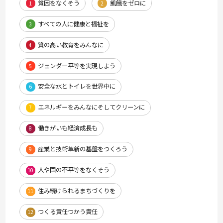
貧困をなくそう
飢餓をゼロに
1
2
すべての人に健康と福祉を
3
質の高い教育をみんなに
4
ジェンダー平等を実現しよう
5
安全な水とトイレを世界中に
6
エネルギーをみんなにそしてクリーンに
7
働きがいも経済成長も
8
産業と技術革新の基盤をつくろう
9
人や国の不平等をなくそう
10
住み続けられるまちづくりを
11
つくる責任つかう責任
12