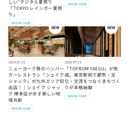
しい”デジタル夏祭り
SHOW CASE
『TOKYO レインボー夏祭
り』
SHOW CASE
NEW
NEW
2026.07.31
2026.07.31
ニューヨーク発のハンバー
「TOFROM YAESU」が完
ガーレストラン「シェイク
成。東京駅前で都市・文
シャック」が九州エリア初
化・交流をつなぐまちづく
出店！｜シェイク シャッ
りが本格始動
ク 博多店が示す新しい地
SHOW CASE
域共創
SHOW CASE