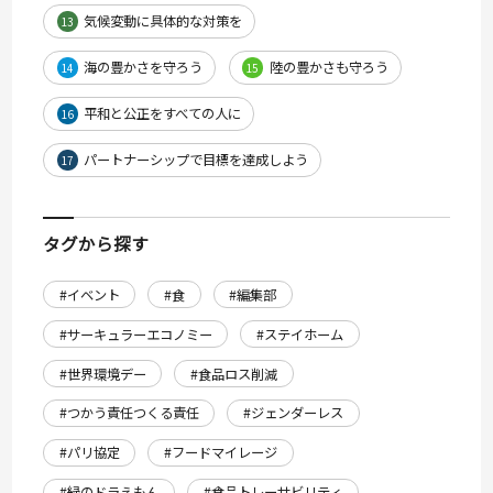
気候変動に具体的な対策を
13
海の豊かさを守ろう
陸の豊かさも守ろう
14
15
平和と公正をすべての人に
16
パートナーシップで目標を達成しよう
17
タグから探す
#イベント
#食
#編集部
#サーキュラーエコノミー
#ステイホーム
#世界環境デー
#食品ロス削減
#つかう責任つくる責任
#ジェンダーレス
#パリ協定
#フードマイレージ
#緑のドラえもん
#食品トレーサビリティ