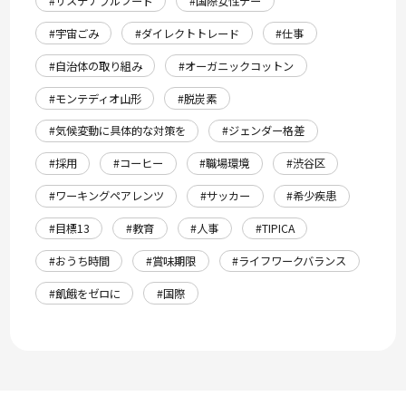
#サステナブルフード
#国際女性デー
#宇宙ごみ
#ダイレクトトレード
#仕事
#自治体の取り組み
#オーガニックコットン
#モンテディオ山形
#脱炭素
#気候変動に具体的な対策を
#ジェンダー格差
#採用
#コーヒー
#職場環境
#渋谷区
#ワーキングペアレンツ
#サッカー
#希少疾患
#目標13
#教育
#人事
#TIPICA
#おうち時間
#賞味期限
#ライフワークバランス
#飢餓をゼロに
#国際