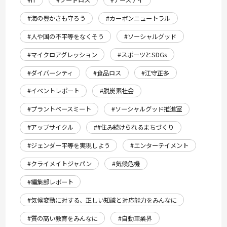
#IT
#フードロス
#アースデイ
#海の豊かさも守ろう
#カーボンニュートラル
#人や国の不平等をなくそう
#ソーシャルグッド
#マイクロアグレッション
#スポーツとSDGs
#ダイバーシティ
#食品ロス
#江守正多
#イベントレポート
#脱炭素社会
#プラントベースミート
#ソーシャルグッド推進室
#アップサイクル
##住み続けられるまちづくり
#ジェンダー平等を実現しよう
#エンターテイメント
#クライメイトジャパン
#気候危機
#編集部レポート
#気候変動に対する、正しい知識と対応能力をみんなに
#質の高い教育をみんなに
#自動車業界