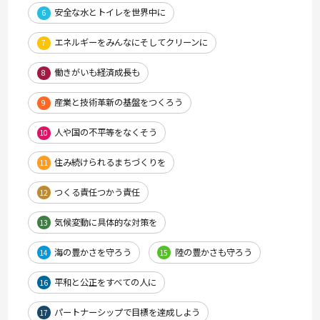
安全な水とトイレを世界中に
6
エネルギーをみんなにそしてクリーンに
7
働きがいも経済成長も
8
産業と技術革新の基盤をつくろう
9
人や国の不平等をなくそう
10
住み続けられるまちづくりを
11
つくる責任つかう責任
12
気候変動に具体的な対策を
13
海の豊かさを守ろう
陸の豊かさも守ろう
14
15
平和と公正をすべての人に
16
パートナーシップで目標を達成しよう
17