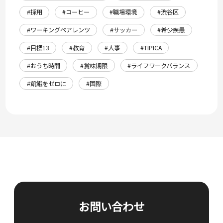
#採用
#コーヒー
#職場環境
#渋谷区
#ワーキングペアレンツ
#サッカー
#希少疾患
#目標13
#教育
#人事
#TIPICA
#おうち時間
#賞味期限
#ライフワークバランス
#飢餓をゼロに
#国際
お問い合わせ