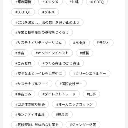
#都市開発
#エンタメ
#沖縄
#LGBTQ
#LGBTQ+
#グルメ
#CO2を減らし、海の酸化を食い止めよう
#産業と技術革新の基盤をつくろう
#サステナビリティツーリズム
#昆虫食
#ラジオ
#宇宙
#オンラインイベント
#就職
#ごみゼロ
#つくる責任 つかう責任
#安全な水とトイレを世界中に
#クリーンエネルギー
#サステナブルフード
#国際女性デー
#宇宙ごみ
#ダイレクトトレード
#仕事
#自治体の取り組み
#オーガニックコットン
#モンテディオ山形
#脱炭素
#気候変動に具体的な対策を
#ジェンダー格差