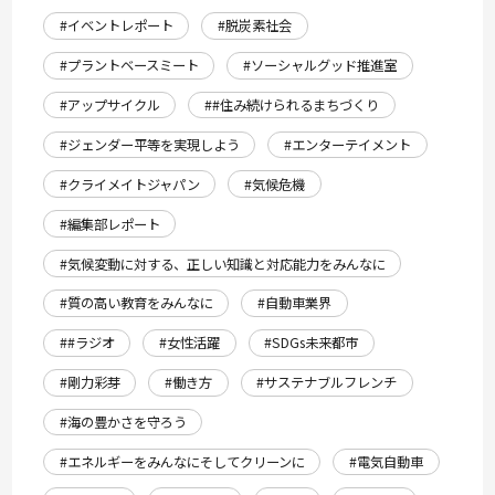
#イベントレポート
#脱炭素社会
#プラントベースミート
#ソーシャルグッド推進室
#アップサイクル
##住み続けられるまちづくり
#ジェンダー平等を実現しよう
#エンターテイメント
#クライメイトジャパン
#気候危機
#編集部レポート
#気候変動に対する、正しい知識と対応能力をみんなに
#質の高い教育をみんなに
#自動車業界
##ラジオ
#女性活躍
#SDGs未来都市
#剛力彩芽
#働き方
#サステナブルフレンチ
#海の豊かさを守ろう
#エネルギーをみんなにそしてクリーンに
#電気自動車