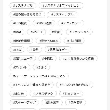
#サステナブル
#サステナブルファッション
#陸の豊かさも守ろう
#サスティナブル
#ESG投資
#SDGs週間
#テクノロジー
#留学
#RISTEX
#災害
#ファッション
#絶滅危惧種
#動物とSDGs
#ゴミ問題
#ESG
#事例
#世界海洋デー
#海外ニュース
#多様性
#つくる責任つかう責任
#アパレル
#Z世代
#パートナーシップで目標を達成しよう
#すべての人に健康と福祉を
#SDGsとの向き合い方
#まとめ
#プラスチック
#ジェンダー
#スタートアップ
#飲食業界
#気候変動