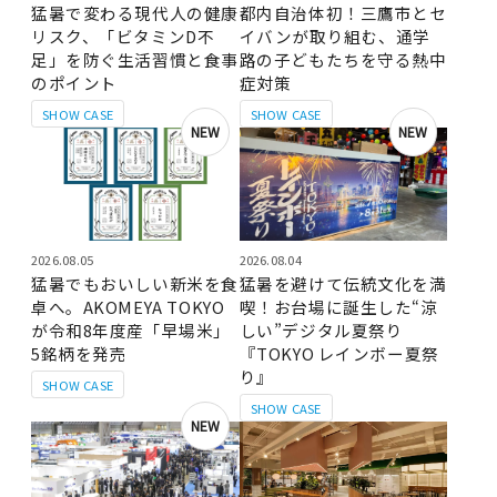
猛暑で変わる現代人の健康
都内自治体初！三鷹市とセ
リスク、「ビタミンD不
イバンが取り組む、通学
足」を防ぐ生活習慣と食事
路の子どもたちを守る熱中
のポイント
症対策
SHOW CASE
SHOW CASE
NEW
NEW
2026.08.05
2026.08.04
猛暑でもおいしい新米を食
猛暑を避けて伝統文化を満
卓へ。AKOMEYA TOKYO
喫！お台場に誕生した“涼
が令和8年度産「早場米」
しい”デジタル夏祭り
5銘柄を発売
『TOKYO レインボー夏祭
り』
SHOW CASE
SHOW CASE
NEW