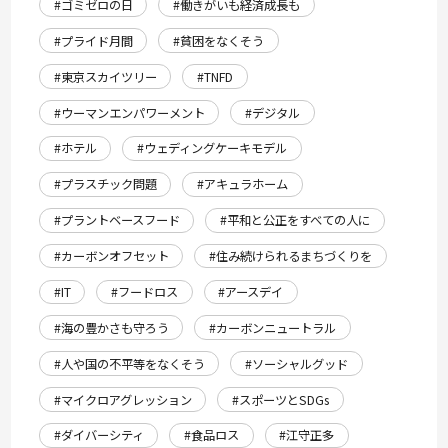
#ゴミゼロの日
#働きがいも経済成長も
#プライド月間
#貧困をなくそう
#東京スカイツリー
#TNFD
#ウーマンエンパワーメント
#デジタル
#ホテル
#ウェディングケーキモデル
#プラスチック問題
#アキュラホーム
#プラントベースフード
#平和と公正をすべての人に
#カーボンオフセット
#住み続けられるまちづくりを
#IT
#フードロス
#アースデイ
#海の豊かさも守ろう
#カーボンニュートラル
#人や国の不平等をなくそう
#ソーシャルグッド
#マイクロアグレッション
#スポーツとSDGs
#ダイバーシティ
#食品ロス
#江守正多