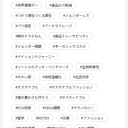
#世界環境デー
#食品ロス削減
#つかう責任つくる責任
#ジェンダーレス
#パリ協定
#フードマイレージ
#緑のドラえもん
#食品トレーサビリティ
#ジェンダー問題
#オーガニックコスメ
#ペイシェントジャーニー
#ソーシャルグッド・ベンチャーズ
#生物多様性
#せかい部
#地球温暖化
#社会科学
#サステナブル
#サステナブルファッション
#陸の豊かさも守ろう
#サスティナブル
#ESG投資
#SDGs週間
#テクノロジー
#留学
#RISTEX
#災害
#ファッション