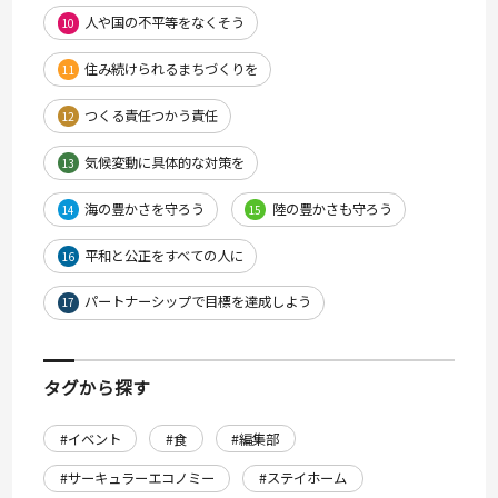
人や国の不平等をなくそう
10
住み続けられるまちづくりを
11
つくる責任つかう責任
12
気候変動に具体的な対策を
13
海の豊かさを守ろう
陸の豊かさも守ろう
14
15
平和と公正をすべての人に
16
パートナーシップで目標を達成しよう
17
タグから探す
#イベント
#食
#編集部
#サーキュラーエコノミー
#ステイホーム