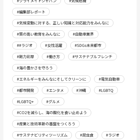
#クライメイトジャパン
#気候危機
#編集部レポート
#気候変動に対する、正しい知識と対応能力をみんなに
#質の高い教育をみんなに
#自動車業界
##ラジオ
#女性活躍
#SDGs未来都市
#剛力彩芽
#働き方
#サステナブルフレンチ
#海の豊かさを守ろう
#エネルギーをみんなにそしてクリーンに
#電気自動車
#都市開発
#エンタメ
#沖縄
#LGBTQ
#LGBTQ+
#グルメ
#CO2を減らし、海の酸化を食い止めよう
#産業と技術革新の基盤をつくろう
#サステナビリティツーリズム
#昆虫食
#ラジオ