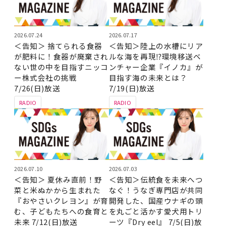
2026.07.24
2026.07.17
＜告知＞ 捨てられる食器
＜告知＞陸上の水槽にリア
が肥料に！食器が廃棄され
ルな海を再現⁉環境移送ベ
ない世の中を目指すニッコ
ンチャー企業『イノカ』が
ー株式会社の挑戦
目指す海の未来とは？
7/26(日)放送
7/19(日)放送
RADIO
RADIO
2026.07.10
2026.07.03
＜告知＞ 夏休み直前！野
＜告知＞伝統食を未来へつ
菜と米ぬかから生まれた
なぐ！うなぎ専門店が共同
『おやさいクレヨン』が育
開発した、国産ウナギの頭
む、子どもたちへの食育と
を丸ごと活かす愛犬用トリ
未来 7/12(日)放送
ーツ『Dry eel』 7/5(日)放