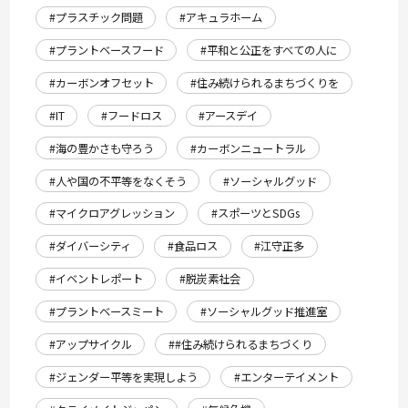
#プラスチック問題
#アキュラホーム
#プラントベースフード
#平和と公正をすべての人に
#カーボンオフセット
#住み続けられるまちづくりを
#IT
#フードロス
#アースデイ
#海の豊かさも守ろう
#カーボンニュートラル
#人や国の不平等をなくそう
#ソーシャルグッド
#マイクロアグレッション
#スポーツとSDGs
#ダイバーシティ
#食品ロス
#江守正多
#イベントレポート
#脱炭素社会
#プラントベースミート
#ソーシャルグッド推進室
#アップサイクル
##住み続けられるまちづくり
#ジェンダー平等を実現しよう
#エンターテイメント