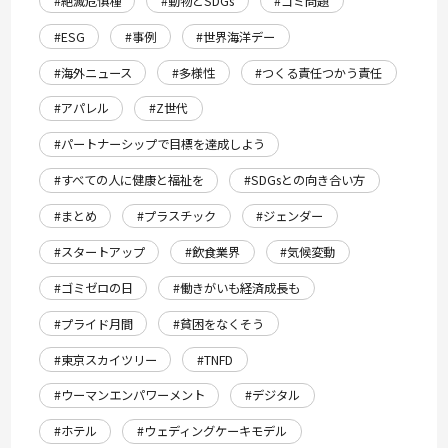
#絶滅危惧種
#動物とSDGs
#ゴミ問題
#ESG
#事例
#世界海洋デー
#海外ニュース
#多様性
#つくる責任つかう責任
#アパレル
#Z世代
#パートナーシップで目標を達成しよう
#すべての人に健康と福祉を
#SDGsとの向き合い方
#まとめ
#プラスチック
#ジェンダー
#スタートアップ
#飲食業界
#気候変動
#ゴミゼロの日
#働きがいも経済成長も
#プライド月間
#貧困をなくそう
#東京スカイツリー
#TNFD
#ウーマンエンパワーメント
#デジタル
#ホテル
#ウェディングケーキモデル