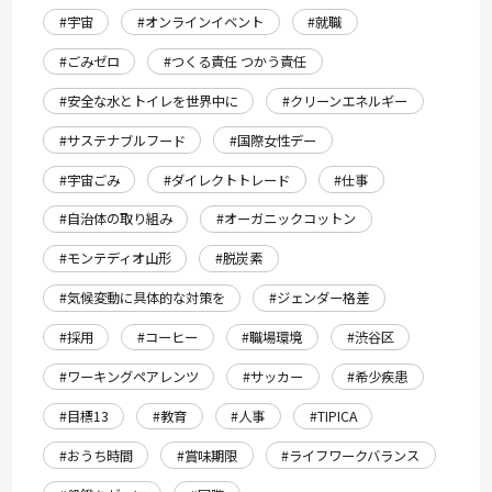
#宇宙
#オンラインイベント
#就職
#ごみゼロ
#つくる責任 つかう責任
#安全な水とトイレを世界中に
#クリーンエネルギー
#サステナブルフード
#国際女性デー
#宇宙ごみ
#ダイレクトトレード
#仕事
#自治体の取り組み
#オーガニックコットン
#モンテディオ山形
#脱炭素
#気候変動に具体的な対策を
#ジェンダー格差
#採用
#コーヒー
#職場環境
#渋谷区
#ワーキングペアレンツ
#サッカー
#希少疾患
#目標13
#教育
#人事
#TIPICA
#おうち時間
#賞味期限
#ライフワークバランス