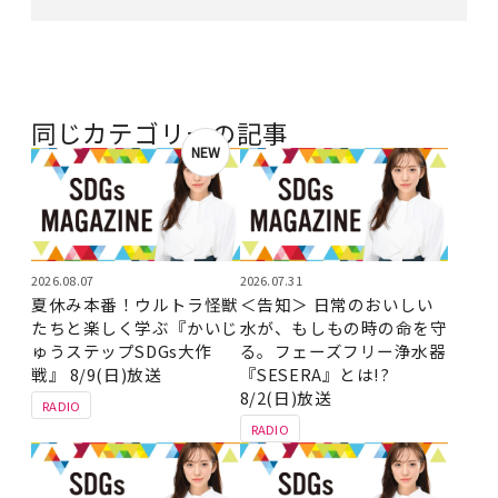
同じカテゴリーの記事
NEW
2026.08.07
2026.07.31
夏休み本番！ウルトラ怪獣
＜告知＞ 日常のおいしい
たちと楽しく学ぶ『かいじ
水が、もしもの時の命を守
ゅうステップSDGs大作
る。フェーズフリー浄水器
戦』 8/9(日)放送
『SESERA』とは!?
8/2(日)放送
RADIO
RADIO