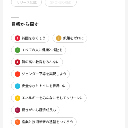
リリース転載
SPONSORED
目標から探す
貧困をなくそう
飢餓をゼロに
1
2
すべての人に健康と福祉を
3
質の高い教育をみんなに
4
ジェンダー平等を実現しよう
5
安全な水とトイレを世界中に
6
エネルギーをみんなにそしてクリーンに
7
働きがいも経済成長も
8
産業と技術革新の基盤をつくろう
9