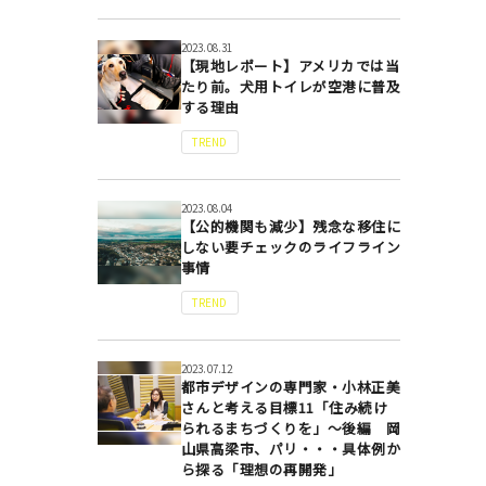
2023.08.31
【現地レポート】アメリカでは当
たり前。犬用トイレが空港に普及
する理由
TREND
2023.08.04
【公的機関も減少】残念な移住に
しない要チェックのライフライン
事情
TREND
2023.07.12
都市デザインの専門家・小林正美
さんと考える目標11「住み続け
られるまちづくりを」～後編 岡
山県高梁市、パリ・・・具体例か
ら探る「理想の再開発」