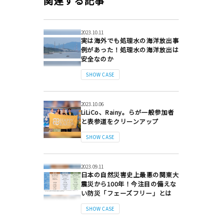
関連する記事
2023.10.11
実は海外でも処理水の海洋放出事
例があった！処理水の海洋放出は
安全なのか
SHOW CASE
2023.10.06
LiLiCo、Rainy。らが一般参加者
と表参道をクリーンアップ
SHOW CASE
2023.09.11
日本の自然災害史上最悪の関東大
震災から100年！今注目の備えな
い防災「フェーズフリー」とは
SHOW CASE