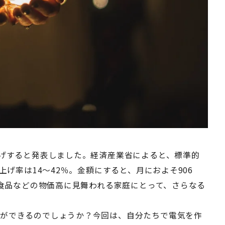
上げすると発表しました。経済産業省によると、標準的
上げ率は14～42％。金額にすると、月におよそ906
、食品などの物価高に見舞われる家庭にとって、さらなる
何ができるのでしょうか？今回は、自分たちで電気を作