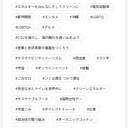
#エネルギーをみんなにそしてクリーンに
#電気自動車
#都市開発
#エンタメ
#沖縄
#LGBTQ
#LGBTQ+
#グルメ
#CO2を減らし、海の酸化を食い止めよう
#産業と技術革新の基盤をつくろう
#サステナビリティツーリズム
#昆虫食
#ラジオ
#宇宙
#オンラインイベント
#就職
#ごみゼロ
#つくる責任 つかう責任
#安全な水とトイレを世界中に
#クリーンエネルギー
#サステナブルフード
#国際女性デー
#宇宙ごみ
#ダイレクトトレード
#仕事
#自治体の取り組み
#オーガニックコットン