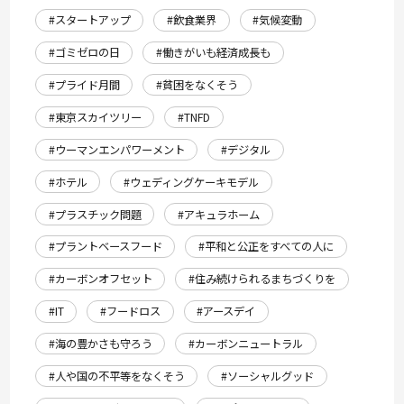
#スタートアップ
#飲食業界
#気候変動
#ゴミゼロの日
#働きがいも経済成長も
#プライド月間
#貧困をなくそう
#東京スカイツリー
#TNFD
#ウーマンエンパワーメント
#デジタル
#ホテル
#ウェディングケーキモデル
#プラスチック問題
#アキュラホーム
#プラントベースフード
#平和と公正をすべての人に
#カーボンオフセット
#住み続けられるまちづくりを
#IT
#フードロス
#アースデイ
#海の豊かさも守ろう
#カーボンニュートラル
#人や国の不平等をなくそう
#ソーシャルグッド