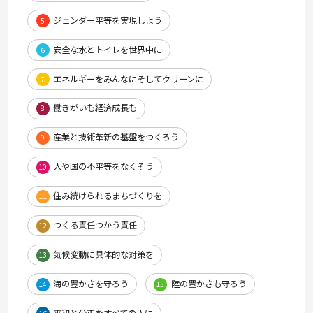
ジェンダー平等を実現しよう
5
安全な水とトイレを世界中に
6
エネルギーをみんなにそしてクリーンに
7
働きがいも経済成長も
8
産業と技術革新の基盤をつくろう
9
人や国の不平等をなくそう
10
住み続けられるまちづくりを
11
つくる責任つかう責任
12
気候変動に具体的な対策を
13
海の豊かさを守ろう
陸の豊かさも守ろう
14
15
平和と公正をすべての人に