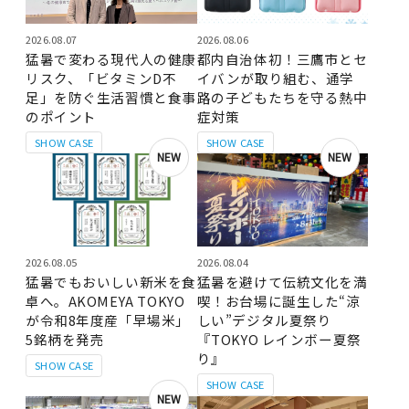
2026.08.07
2026.08.06
猛暑で変わる現代人の健康
都内自治体初！三鷹市とセ
リスク、「ビタミンD不
イバンが取り組む、通学
足」を防ぐ生活習慣と食事
路の子どもたちを守る熱中
のポイント
症対策
SHOW CASE
SHOW CASE
NEW
NEW
2026.08.05
2026.08.04
猛暑でもおいしい新米を食
猛暑を避けて伝統文化を満
卓へ。AKOMEYA TOKYO
喫！お台場に誕生した“涼
が令和8年度産「早場米」
しい”デジタル夏祭り
5銘柄を発売
『TOKYO レインボー夏祭
り』
SHOW CASE
SHOW CASE
NEW