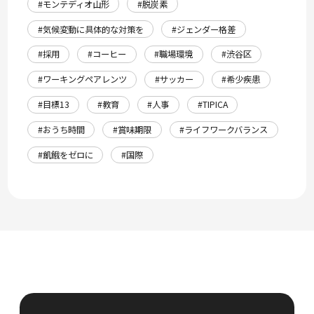
#モンテディオ山形
#脱炭素
#気候変動に具体的な対策を
#ジェンダー格差
#採用
#コーヒー
#職場環境
#渋谷区
#ワーキングペアレンツ
#サッカー
#希少疾患
#目標13
#教育
#人事
#TIPICA
#おうち時間
#賞味期限
#ライフワークバランス
#飢餓をゼロに
#国際