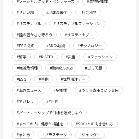
#ソーシャルグッド・ベンチャーズ
#生物多様性
#せかい部
#地球温暖化
#社会科学
#サステナブル
#サステナブルファッション
#陸の豊かさも守ろう
#サスティナブル
#ESG投資
#SDGs週間
#テクノロジー
#留学
#RISTEX
#災害
#ファッション
#絶滅危惧種
#動物とSDGs
#ゴミ問題
#ESG
#事例
#世界海洋デー
#海外ニュース
#多様性
#つくる責任つかう責任
#アパレル
#Z世代
#パートナーシップで目標を達成しよう
#すべての人に健康と福祉を
#SDGsとの向き合い方
#まとめ
#プラスチック
#ジェンダー