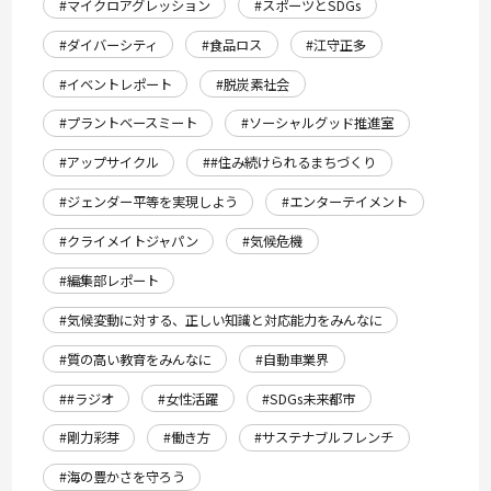
#マイクロアグレッション
#スポーツとSDGs
#ダイバーシティ
#食品ロス
#江守正多
#イベントレポート
#脱炭素社会
#プラントベースミート
#ソーシャルグッド推進室
#アップサイクル
##住み続けられるまちづくり
#ジェンダー平等を実現しよう
#エンターテイメント
#クライメイトジャパン
#気候危機
#編集部レポート
#気候変動に対する、正しい知識と対応能力をみんなに
#質の高い教育をみんなに
#自動車業界
##ラジオ
#女性活躍
#SDGs未来都市
#剛力彩芽
#働き方
#サステナブルフレンチ
#海の豊かさを守ろう