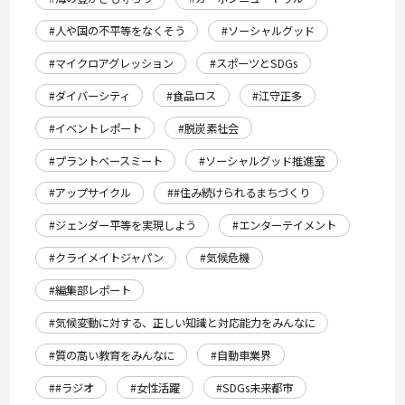
#人や国の不平等をなくそう
#ソーシャルグッド
#マイクロアグレッション
#スポーツとSDGs
#ダイバーシティ
#食品ロス
#江守正多
#イベントレポート
#脱炭素社会
#プラントベースミート
#ソーシャルグッド推進室
#アップサイクル
##住み続けられるまちづくり
#ジェンダー平等を実現しよう
#エンターテイメント
#クライメイトジャパン
#気候危機
#編集部レポート
#気候変動に対する、正しい知識と対応能力をみんなに
#質の高い教育をみんなに
#自動車業界
##ラジオ
#女性活躍
#SDGs未来都市