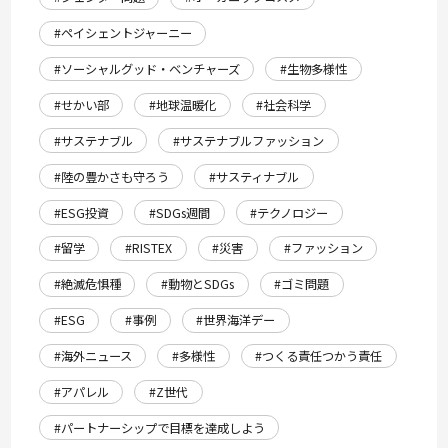
#ペイシェントジャーニー
#ソーシャルグッド・ベンチャーズ
#生物多様性
#せかい部
#地球温暖化
#社会科学
#サステナブル
#サステナブルファッション
#陸の豊かさも守ろう
#サスティナブル
#ESG投資
#SDGs週間
#テクノロジー
#留学
#RISTEX
#災害
#ファッション
#絶滅危惧種
#動物とSDGs
#ゴミ問題
#ESG
#事例
#世界海洋デー
#海外ニュース
#多様性
#つくる責任つかう責任
#アパレル
#Z世代
#パートナーシップで目標を達成しよう