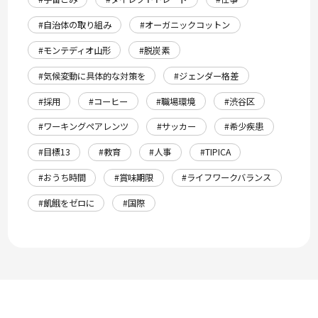
#自治体の取り組み
#オーガニックコットン
#モンテディオ山形
#脱炭素
#気候変動に具体的な対策を
#ジェンダー格差
#採用
#コーヒー
#職場環境
#渋谷区
#ワーキングペアレンツ
#サッカー
#希少疾患
#目標13
#教育
#人事
#TIPICA
#おうち時間
#賞味期限
#ライフワークバランス
#飢餓をゼロに
#国際