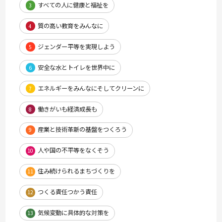
すべての人に健康と福祉を
3
質の高い教育をみんなに
4
ジェンダー平等を実現しよう
5
安全な水とトイレを世界中に
6
エネルギーをみんなにそしてクリーンに
7
働きがいも経済成長も
8
産業と技術革新の基盤をつくろう
9
人や国の不平等をなくそう
10
住み続けられるまちづくりを
11
つくる責任つかう責任
12
気候変動に具体的な対策を
13