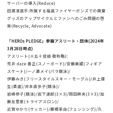
サーバーの導入(Reduce)
田渡凌選手:所属する福島ファイヤーボンズでの廃棄
グッズのアップサイクルとファンへのごみ問題の啓
発(Recycle, Advocate)
「HEROs PLEDGE」参画アスリート・団体(2024年
3月28日時点)
アスリート(※五十音順 敬称略):
荒井 daze 善正(スノーボード)/安藤美姫(フィギア
スケート)/一ノ瀬メイ(パラ競泳)/
伊藤みき(フリースタイルスキー・モーグル)/井上康
生(柔道)/井本直歩子(競泳)/
岩崎恭子(競泳)/岩下達郎(3×3)/岡田麻央(3×3)/加
藤友里恵(トライアスロン)/
近賀ゆかり(サッカー)/櫛橋茉由(フェンシング)/久