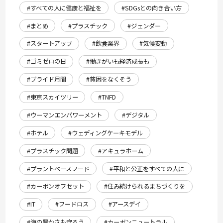
#すべての人に健康と福祉を
#SDGsとの向き合い方
#まとめ
#プラスチック
#ジェンダー
#スタートアップ
#飲食業界
#気候変動
#ゴミゼロの日
#働きがいも経済成長も
#プライド月間
#貧困をなくそう
#東京スカイツリー
#TNFD
#ウーマンエンパワーメント
#デジタル
#ホテル
#ウェディングケーキモデル
#プラスチック問題
#アキュラホーム
#プラントベースフード
#平和と公正をすべての人に
#カーボンオフセット
#住み続けられるまちづくりを
#IT
#フードロス
#アースデイ
#海の豊かさも守ろう
#カーボンニュートラル