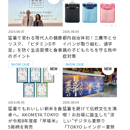
2026.08.07
2026.08.06
猛暑で変わる現代人の健康
都内自治体初！三鷹市とセ
リスク、「ビタミンD不
イバンが取り組む、通学
足」を防ぐ生活習慣と食事
路の子どもたちを守る熱中
のポイント
症対策
SHOW CASE
SHOW CASE
NEW
NEW
2026.08.05
2026.08.04
猛暑でもおいしい新米を食
猛暑を避けて伝統文化を満
卓へ。AKOMEYA TOKYO
喫！お台場に誕生した“涼
が令和8年度産「早場米」
しい”デジタル夏祭り
5銘柄を発売
『TOKYO レインボー夏祭