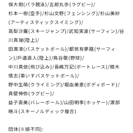
保大樹(パラ競泳)/五郎丸歩(ラグビー)/
杉本一樹(空手)/杉山文野(フェンシング)/杉山美紗
(アーティスティックスイミング)/
高梨沙羅(スキージャンプ)/武知実波(サーフィン)/谷
川真理(陸上)/
田渡凌(バスケットボール)/都筑有夢路(サーフィ
ン)/戶邉直人(陸上)/鳥谷敬(野球)/
中川真依(飛び込み)/⻑嶋万記(ボートレース)/根木
慎志(車いすバスケットボール)/
野中生萌(クライミング)/堀由美恵(ボディボード)/
真壁伸弥(ラグビー)/
益子直美(バレーボール)/山田明季(ホッケー)/渡部
暁斗(スキーノルディック複合)
団体(※順不同):