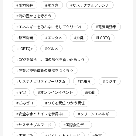
#剛力彩芽
#働き方
#サステナブルフレンチ
#海の豊かさを守ろう
#エネルギーをみんなにそしてクリーンに
#電気自動車
#都市開発
#エンタメ
#沖縄
#LGBTQ
#LGBTQ+
#グルメ
#CO2を減らし、海の酸化を食い止めよう
#産業と技術革新の基盤をつくろう
#サステナビリティツーリズム
#昆虫食
#ラジオ
#宇宙
#オンラインイベント
#就職
#ごみゼロ
#つくる責任 つかう責任
#安全な水とトイレを世界中に
#クリーンエネルギー
#サステナブルフード
#国際女性デー
#宇宙ごみ
#ダイレクトトレード
#仕事