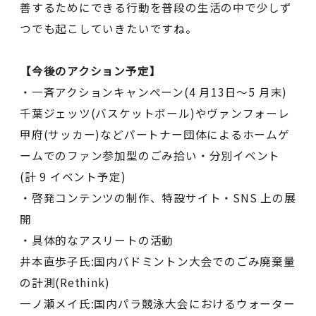
善するためにできる行動を普段の生活の中で少しず
つでも起こしていきたいですね。
【今後のアクション予定】
・一⻫アクションキャンペーン(4 月13日〜5 月末)
千葉ジェッツ(バスケットボール)やヴァンフォーレ
甲府(サッカー)などパートナー団体によるホームゲ
ームでのファン参加型のごみ拾い・分別イベント
(計 9 イベント予定)
・啓発コンテンツの制作、特設サイト・SNS 上の展
開
・具体的なアスリートの活動
井本直歩子氏:国内バドミントン大会でのごみ廃棄量
の計測(Rethink)
一ノ瀬メイ氏:国内パラ競泳大会におけるウォーター