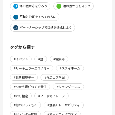
海の豊かさを守ろう
陸の豊かさも守ろう
14
15
平和と公正をすべての人に
16
パートナーシップで目標を達成しよう
17
タグから探す
#イベント
#食
#編集部
#サーキュラーエコノミー
#ステイホーム
#世界環境デー
#食品ロス削減
#つかう責任つくる責任
#ジェンダーレス
#パリ協定
#フードマイレージ
#緑のドラえもん
#食品トレーサビリティ
#ジェンダー問題
#オーガニックコスメ