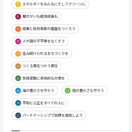
エネルギーをみんなにそしてクリーンに
7
働きがいも経済成長も
8
産業と技術革新の基盤をつくろう
9
人や国の不平等をなくそう
10
住み続けられるまちづくりを
11
つくる責任つかう責任
12
気候変動に具体的な対策を
13
海の豊かさを守ろう
陸の豊かさも守ろう
14
15
平和と公正をすべての人に
16
パートナーシップで目標を達成しよう
17