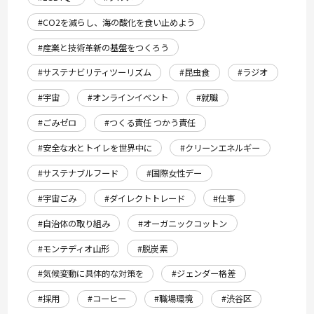
#CO2を減らし、海の酸化を食い止めよう
#産業と技術革新の基盤をつくろう
#サステナビリティツーリズム
#昆虫食
#ラジオ
#宇宙
#オンラインイベント
#就職
#ごみゼロ
#つくる責任 つかう責任
#安全な水とトイレを世界中に
#クリーンエネルギー
#サステナブルフード
#国際女性デー
#宇宙ごみ
#ダイレクトトレード
#仕事
#自治体の取り組み
#オーガニックコットン
#モンテディオ山形
#脱炭素
#気候変動に具体的な対策を
#ジェンダー格差
#採用
#コーヒー
#職場環境
#渋谷区