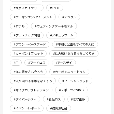
#東京スカイツリー
#TNFD
#ウーマンエンパワーメント
#デジタル
#ホテル
#ウェディングケーキモデル
#プラスチック問題
#アキュラホーム
#プラントベースフード
#平和と公正をすべての人に
#カーボンオフセット
#住み続けられるまちづくりを
#IT
#フードロス
#アースデイ
#海の豊かさも守ろう
#カーボンニュートラル
#人や国の不平等をなくそう
#ソーシャルグッド
#マイクロアグレッション
#スポーツとSDGs
#ダイバーシティ
#食品ロス
#江守正多
#イベントレポート
#脱炭素社会