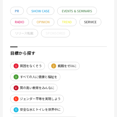
PR
SHOW CASE
EVENTS & SEMINARS
RADIO
OPINION
TREND
SERVICE
リリース転載
SPONSORED
目標から探す
貧困をなくそう
飢餓をゼロに
1
2
すべての人に健康と福祉を
3
質の高い教育をみんなに
4
ジェンダー平等を実現しよう
5
安全な水とトイレを世界中に
6