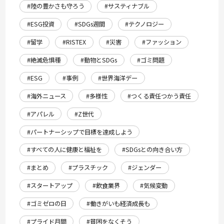
#陸の豊かさも守ろう
#サスティナブル
#ESG投資
#SDGs週間
#テクノロジー
#留学
#RISTEX
#災害
#ファッション
#絶滅危惧種
#動物とSDGs
#ゴミ問題
#ESG
#事例
#世界海洋デー
#海外ニュース
#多様性
#つくる責任つかう責任
#アパレル
#Z世代
#パートナーシップで目標を達成しよう
#すべての人に健康と福祉を
#SDGsとの向き合い方
#まとめ
#プラスチック
#ジェンダー
#スタートアップ
#飲食業界
#気候変動
#ゴミゼロの日
#働きがいも経済成長も
#プライド月間
#貧困をなくそう