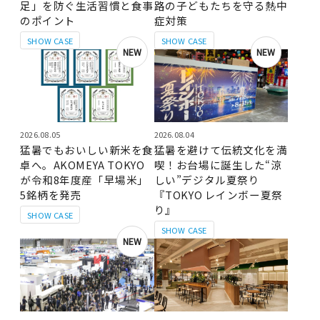
足」を防ぐ生活習慣と食事
路の子どもたちを守る熱中
のポイント
症対策
SHOW CASE
SHOW CASE
NEW
NEW
2026.08.05
2026.08.04
猛暑でもおいしい新米を食
猛暑を避けて伝統文化を満
卓へ。AKOMEYA TOKYO
喫！お台場に誕生した“涼
が令和8年度産「早場米」
しい”デジタル夏祭り
5銘柄を発売
『TOKYO レインボー夏祭
り』
SHOW CASE
SHOW CASE
NEW