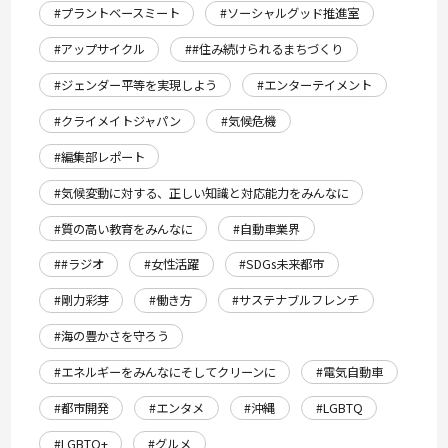
#プラントベースミート
#ソーシャルグッド推進室
#アップサイクル
##住み続けられるまちづくり
#ジェンダー平等を実現しよう
#エンターテイメント
#クライメイトジャパン
#気候危機
#編集部レポート
#気候変動に対する、正しい知識と対応能力をみんなに
#質の高い教育をみんなに
#自動車業界
##ラジオ
#女性活躍
#SDGs未来都市
#剛力彩芽
#働き方
#サステナブルフレンチ
#海の豊かさを守ろう
#エネルギーをみんなにそしてクリーンに
#電気自動車
#都市開発
#エンタメ
#沖縄
#LGBTQ
#LGBTQ+
#グルメ