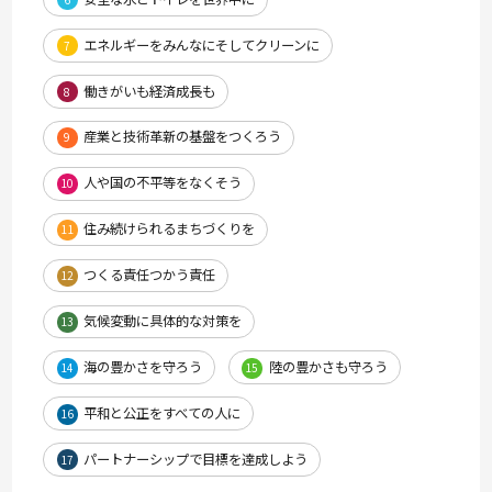
エネルギーをみんなにそしてクリーンに
7
働きがいも経済成長も
8
産業と技術革新の基盤をつくろう
9
人や国の不平等をなくそう
10
住み続けられるまちづくりを
11
つくる責任つかう責任
12
気候変動に具体的な対策を
13
海の豊かさを守ろう
陸の豊かさも守ろう
14
15
平和と公正をすべての人に
16
パートナーシップで目標を達成しよう
17