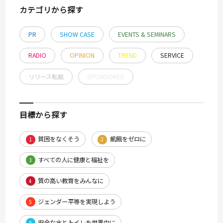
カテゴリから探す
PR
SHOW CASE
EVENTS & SEMINARS
RADIO
OPINION
TREND
SERVICE
リリース転載
SPONSORED
目標から探す
貧困をなくそう
飢餓をゼロに
1
2
すべての人に健康と福祉を
3
質の高い教育をみんなに
4
ジェンダー平等を実現しよう
5
安全な水とトイレを世界中に
6