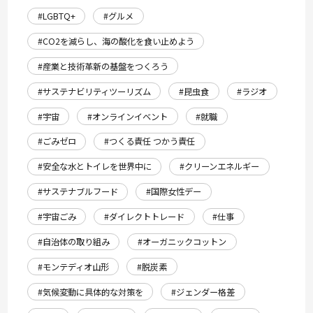
#LGBTQ+
#グルメ
#CO2を減らし、海の酸化を食い止めよう
#産業と技術革新の基盤をつくろう
#サステナビリティツーリズム
#昆虫食
#ラジオ
#宇宙
#オンラインイベント
#就職
#ごみゼロ
#つくる責任 つかう責任
#安全な水とトイレを世界中に
#クリーンエネルギー
#サステナブルフード
#国際女性デー
#宇宙ごみ
#ダイレクトトレード
#仕事
#自治体の取り組み
#オーガニックコットン
#モンテディオ山形
#脱炭素
#気候変動に具体的な対策を
#ジェンダー格差