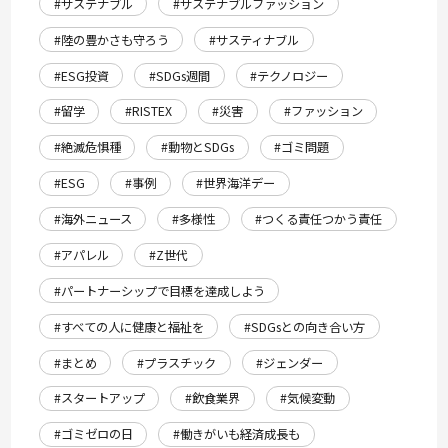
#サステナブル
#サステナブルファッション
#陸の豊かさも守ろう
#サスティナブル
#ESG投資
#SDGs週間
#テクノロジー
#留学
#RISTEX
#災害
#ファッション
#絶滅危惧種
#動物とSDGs
#ゴミ問題
#ESG
#事例
#世界海洋デー
#海外ニュース
#多様性
#つくる責任つかう責任
#アパレル
#Z世代
#パートナーシップで目標を達成しよう
#すべての人に健康と福祉を
#SDGsとの向き合い方
#まとめ
#プラスチック
#ジェンダー
#スタートアップ
#飲食業界
#気候変動
#ゴミゼロの日
#働きがいも経済成長も