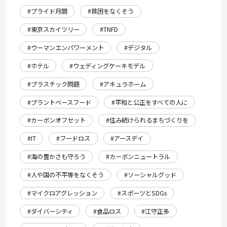
#プライド月間
#貧困をなくそう
#東京スカイツリー
#TNFD
#ウーマンエンパワーメント
#デジタル
#ホテル
#ウェディングケーキモデル
#プラスチック問題
#アキュラホーム
#プラントベースフード
#平和と公正をすべての人に
#カーボンオフセット
#住み続けられるまちづくりを
#IT
#フードロス
#アースデイ
#海の豊かさも守ろう
#カーボンニュートラル
#人や国の不平等をなくそう
#ソーシャルグッド
#マイクロアグレッション
#スポーツとSDGs
#ダイバーシティ
#食品ロス
#江守正多