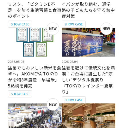
リスク、「ビタミンD不
イバンが取り組む、通学
足」を防ぐ生活習慣と食事
路の子どもたちを守る熱中
のポイント
症対策
SHOW CASE
SHOW CASE
NEW
NEW
2026.08.05
2026.08.04
猛暑でもおいしい新米を食
猛暑を避けて伝統文化を満
卓へ。AKOMEYA TOKYO
喫！お台場に誕生した“涼
が令和8年度産「早場米」
しい”デジタル夏祭り
5銘柄を発売
『TOKYO レインボー夏祭
り』
SHOW CASE
SHOW CASE
NEW