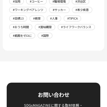
#採用
#コーヒー
#職場環境
#渋谷区
#ワーキングペアレンツ
#サッカー
#希少疾患
#目標13
#教育
#人事
#TIPICA
#おうち時間
#賞味期限
#ライフワークバランス
#飢餓をゼロに
#国際
お問い合わせ
SDGsMAGAZINEに関する取材依頼・