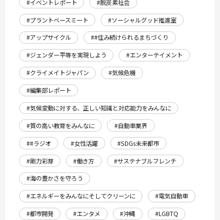
#イベントレポート
#脱炭素社会
#プラントベースミート
#ソーシャルグッド推進室
#アップサイクル
##住み続けられるまちづくり
#ジェンダー平等を実現しよう
#エンターテイメント
#クライメイトジャパン
#気候危機
#編集部レポート
#気候変動に対する、正しい知識と対応能力をみんなに
#質の高い教育をみんなに
#自動車業界
##ラジオ
#女性活躍
#SDGs未来都市
#剛力彩芽
#働き方
#サステナブルフレンチ
#海の豊かさを守ろう
#エネルギーをみんなにそしてクリーンに
#電気自動車
#都市開発
#エンタメ
#沖縄
#LGBTQ