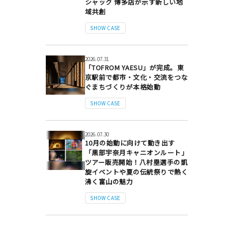
シャック 博多店が示す新しい地
域共創
SHOW CASE
2026.07.31
「TOFROM YAESU」が完成。東
京駅前で都市・文化・交流をつな
ぐまちづくりが本格始動
SHOW CASE
2026.07.30
10月の始動に向けて動き出す
「黒部宇奈月キャニオンルート」
ツアー販売開始！八村塁選手の凱
旋イベントや夏の伝統祭りで熱く
沸く富山の魅力
SHOW CASE