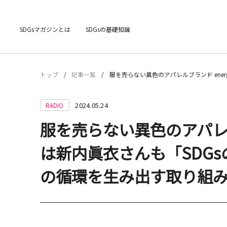
SDGsマガジンとは
SDGsの基礎知識
トップ
記事一覧
服を売らない異色のアパレルブランド ener
2024.05.24
RADIO
服を売らない異色のアパレルブラ
は新内眞衣さんも「SDG
の循環を生み出す取り組