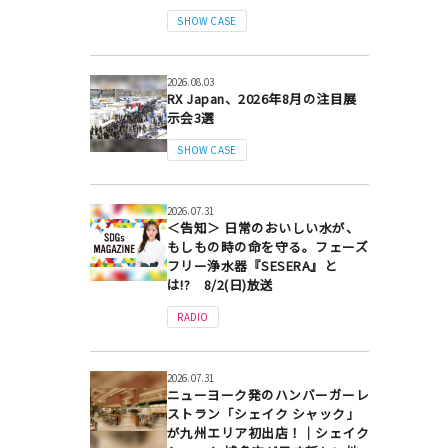
SHOW CASE
2026.08.03
RX Japan、2026年8月の注目展
示会3選
SHOW CASE
2026.07.31
＜告知＞ 日常のおいしい水が、
もしもの時の命を守る。フェーズ
フリー浄水器『SESERA』と
は!? 8/2(日)放送
RADIO
2026.07.31
ニューヨーク発のハンバーガーレ
ストラン「シェイク シャック」
が九州エリア初出店！｜シェイク