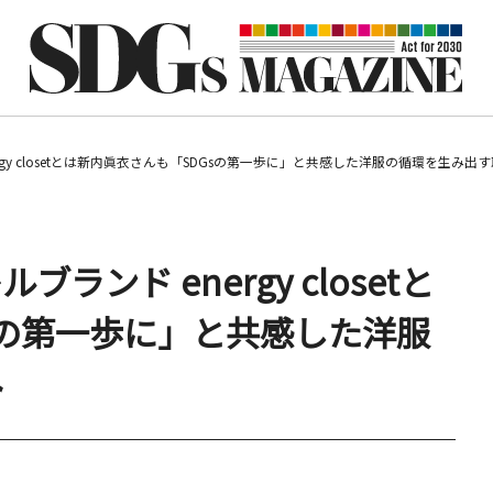
gy closetとは新内眞衣さんも「SDGsの第一歩に」と共感した洋服の循環を生み出
ンド energy closetと
sの第一歩に」と共感した洋服
み