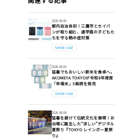
関連する記事
2026.08.06
都内自治体初！三鷹市とセイバ
ンが取り組む、通学路の子どもた
ちを守る熱中症対策
SHOW CASE
2026.08.05
猛暑でもおいしい新米を食卓へ。
AKOMEYA TOKYOが令和8年度産
「早場米」5銘柄を発売
SHOW CASE
2026.08.04
猛暑を避けて伝統文化を満喫！お
台場に誕生した“涼しい”デジタル
夏祭り『TOKYO レインボー夏祭
り』