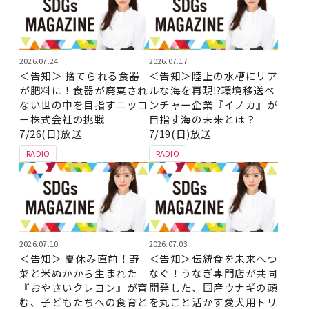
2026.07.24
2026.07.17
＜告知＞ 捨てられる食器
＜告知＞陸上の水槽にリア
が肥料に！食器が廃棄され
ルな海を再現⁉環境移送ベ
ない世の中を目指すニッコ
ンチャー企業『イノカ』が
ー株式会社の挑戦
目指す海の未来とは？
7/26(日)放送
7/19(日)放送
RADIO
RADIO
2026.07.10
2026.07.03
＜告知＞ 夏休み直前！野
＜告知＞伝統食を未来へつ
菜と米ぬかから生まれた
なぐ！うなぎ専門店が共同
『おやさいクレヨン』が育
開発した、国産ウナギの頭
む、子どもたちへの食育と
を丸ごと活かす愛犬用トリ