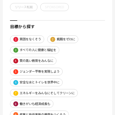
リリース転載
SPONSORED
目標から探す
貧困をなくそう
飢餓をゼロに
1
2
すべての人に健康と福祉を
3
質の高い教育をみんなに
4
ジェンダー平等を実現しよう
5
安全な水とトイレを世界中に
6
エネルギーをみんなにそしてクリーンに
7
働きがいも経済成長も
8
産業と技術革新の基盤をつくろう
9