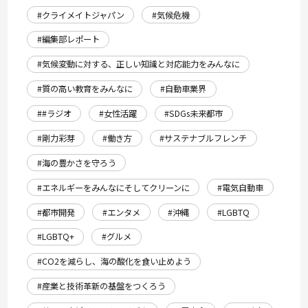
#クライメイトジャパン
#気候危機
#編集部レポート
#気候変動に対する、正しい知識と対応能力をみんなに
#質の高い教育をみんなに
#自動車業界
##ラジオ
#女性活躍
#SDGs未来都市
#剛力彩芽
#働き方
#サステナブルフレンチ
#海の豊かさを守ろう
#エネルギーをみんなにそしてクリーンに
#電気自動車
#都市開発
#エンタメ
#沖縄
#LGBTQ
#LGBTQ+
#グルメ
#CO2を減らし、海の酸化を食い止めよう
#産業と技術革新の基盤をつくろう