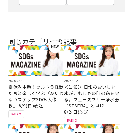
同じカテゴリーの記事
NEW
2026.08.07
2026.07.31
夏休み本番！ウルトラ怪獣
＜告知＞ 日常のおいしい
たちと楽しく学ぶ『かいじ
水が、もしもの時の命を守
ゅうステップSDGs大作
る。フェーズフリー浄水器
戦』 8/9(日)放送
『SESERA』とは!?
8/2(日)放送
RADIO
RADIO