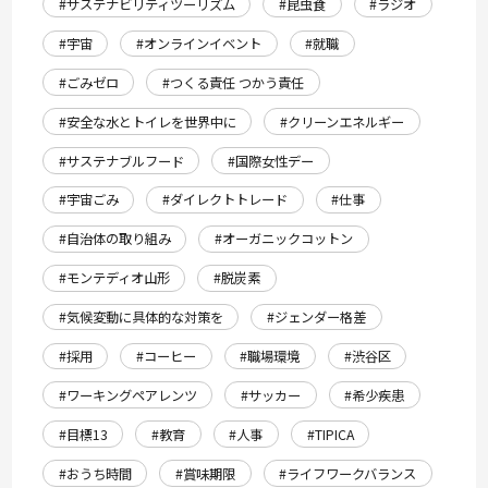
#サステナビリティツーリズム
#昆虫食
#ラジオ
#宇宙
#オンラインイベント
#就職
#ごみゼロ
#つくる責任 つかう責任
#安全な水とトイレを世界中に
#クリーンエネルギー
#サステナブルフード
#国際女性デー
#宇宙ごみ
#ダイレクトトレード
#仕事
#自治体の取り組み
#オーガニックコットン
#モンテディオ山形
#脱炭素
#気候変動に具体的な対策を
#ジェンダー格差
#採用
#コーヒー
#職場環境
#渋谷区
#ワーキングペアレンツ
#サッカー
#希少疾患
#目標13
#教育
#人事
#TIPICA
#おうち時間
#賞味期限
#ライフワークバランス