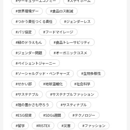
#サーキュラーエコノミー
#ステイホーム
#世界環境デー
#食品ロス削減
#つかう責任つくる責任
#ジェンダーレス
#パリ協定
#フードマイレージ
#緑のドラえもん
#食品トレーサビリティ
#ジェンダー問題
#オーガニックコスメ
#ペイシェントジャーニー
#ソーシャルグッド・ベンチャーズ
#生物多様性
#せかい部
#地球温暖化
#社会科学
#サステナブル
#サステナブルファッション
#陸の豊かさも守ろう
#サスティナブル
#ESG投資
#SDGs週間
#テクノロジー
#留学
#RISTEX
#災害
#ファッション