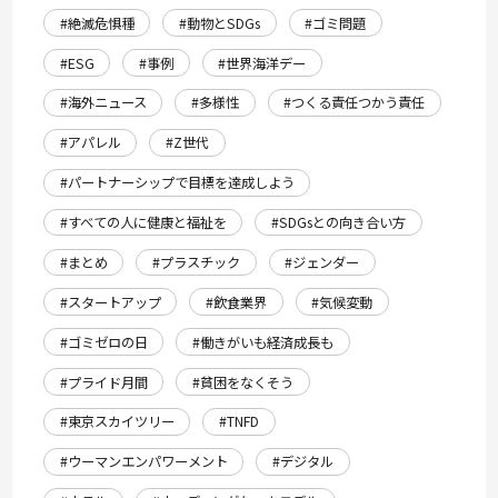
#絶滅危惧種
#動物とSDGs
#ゴミ問題
#ESG
#事例
#世界海洋デー
#海外ニュース
#多様性
#つくる責任つかう責任
#アパレル
#Z世代
#パートナーシップで目標を達成しよう
#すべての人に健康と福祉を
#SDGsとの向き合い方
#まとめ
#プラスチック
#ジェンダー
#スタートアップ
#飲食業界
#気候変動
#ゴミゼロの日
#働きがいも経済成長も
#プライド月間
#貧困をなくそう
#東京スカイツリー
#TNFD
#ウーマンエンパワーメント
#デジタル