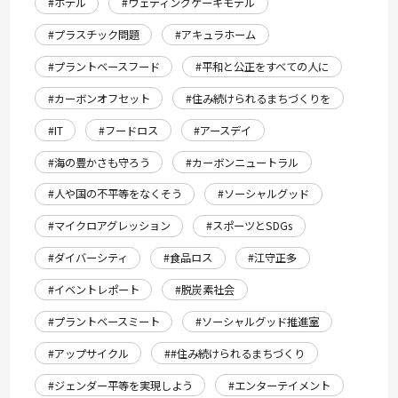
#ホテル
#ウェディングケーキモデル
#プラスチック問題
#アキュラホーム
#プラントベースフード
#平和と公正をすべての人に
#カーボンオフセット
#住み続けられるまちづくりを
#IT
#フードロス
#アースデイ
#海の豊かさも守ろう
#カーボンニュートラル
#人や国の不平等をなくそう
#ソーシャルグッド
#マイクロアグレッション
#スポーツとSDGs
#ダイバーシティ
#食品ロス
#江守正多
#イベントレポート
#脱炭素社会
#プラントベースミート
#ソーシャルグッド推進室
#アップサイクル
##住み続けられるまちづくり
#ジェンダー平等を実現しよう
#エンターテイメント