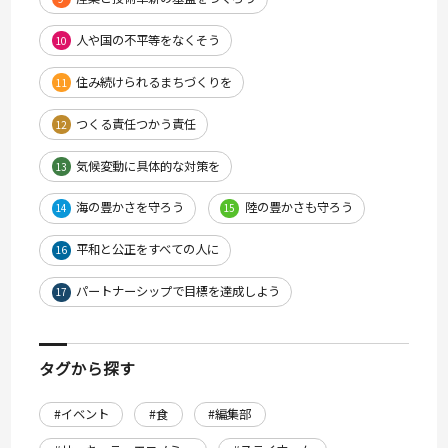
人や国の不平等をなくそう
10
住み続けられるまちづくりを
11
つくる責任つかう責任
12
気候変動に具体的な対策を
13
海の豊かさを守ろう
陸の豊かさも守ろう
14
15
平和と公正をすべての人に
16
パートナーシップで目標を達成しよう
17
タグから探す
#イベント
#食
#編集部