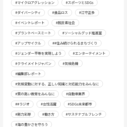
#マイクロアグレッション
#スポーツとSDGs
#ダイバーシティ
#食品ロス
#江守正多
#イベントレポート
#脱炭素社会
#プラントベースミート
#ソーシャルグッド推進室
#アップサイクル
##住み続けられるまちづくり
#ジェンダー平等を実現しよう
#エンターテイメント
#クライメイトジャパン
#気候危機
#編集部レポート
#気候変動に対する、正しい知識と対応能力をみんなに
#質の高い教育をみんなに
#自動車業界
##ラジオ
#女性活躍
#SDGs未来都市
#剛力彩芽
#働き方
#サステナブルフレンチ
#海の豊かさを守ろう