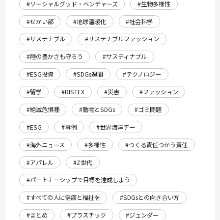
#ソーシャルグッド・ベンチャーズ
#生物多様性
#せかい部
#地球温暖化
#社会科学
#サステナブル
#サステナブルファッション
#陸の豊かさも守ろう
#サスティナブル
#ESG投資
#SDGs週間
#テクノロジー
#留学
#RISTEX
#災害
#ファッション
#絶滅危惧種
#動物とSDGs
#ゴミ問題
#ESG
#事例
#世界海洋デー
#海外ニュース
#多様性
#つくる責任つかう責任
#アパレル
#Z世代
#パートナーシップで目標を達成しよう
#すべての人に健康と福祉を
#SDGsとの向き合い方
#まとめ
#プラスチック
#ジェンダー