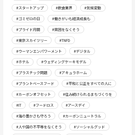
#スタートアップ
#飲食業界
#気候変動
#ゴミゼロの日
#働きがいも経済成長も
#プライド月間
#貧困をなくそう
#東京スカイツリー
#TNFD
#ウーマンエンパワーメント
#デジタル
#ホテル
#ウェディングケーキモデル
#プラスチック問題
#アキュラホーム
#プラントベースフード
#平和と公正をすべての人に
#カーボンオフセット
#住み続けられるまちづくりを
#IT
#フードロス
#アースデイ
#海の豊かさも守ろう
#カーボンニュートラル
#人や国の不平等をなくそう
#ソーシャルグッド