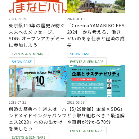
2024.09.09
2024.01.19
東京駅110年の歴史が紡ぐ
「Creema YAMABIKO FES
未来へのメッセージ、
2024」から考える、働き
SDGs オープンアカデミー
がいのある仕事と経済の成
に参加しよう
長
EVENTS & SEMINARS
SHOW CASE
SHOW CASE
EVENTS & SEMINARS
2023.07.21
2023.05.08
創造の祭典へ！週末は「ハ
【5/29開催】企業×SDGs
ンドメイドインジャパンフ
どう取り組むべき？最適解
ェス2023」へのお出かけ
や事例が分かる70分
を楽しもう
EVENTS & SEMINARS
EVENTS & SEMINARS