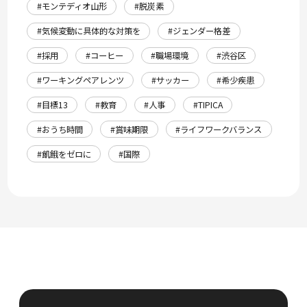
#モンテディオ山形
#脱炭素
#気候変動に具体的な対策を
#ジェンダー格差
#採用
#コーヒー
#職場環境
#渋谷区
#ワーキングペアレンツ
#サッカー
#希少疾患
#目標13
#教育
#人事
#TIPICA
#おうち時間
#賞味期限
#ライフワークバランス
#飢餓をゼロに
#国際