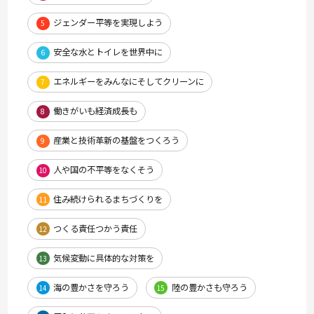
ジェンダー平等を実現しよう
5
安全な水とトイレを世界中に
6
エネルギーをみんなにそしてクリーンに
7
働きがいも経済成長も
8
産業と技術革新の基盤をつくろう
9
人や国の不平等をなくそう
10
住み続けられるまちづくりを
11
つくる責任つかう責任
12
気候変動に具体的な対策を
13
海の豊かさを守ろう
陸の豊かさも守ろう
14
15