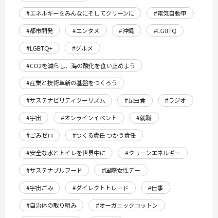
#エネルギーをみんなにそしてクリーンに
#電気自動車
#都市開発
#エンタメ
#沖縄
#LGBTQ
#LGBTQ+
#グルメ
#CO2を減らし、海の酸化を食い止めよう
#産業と技術革新の基盤をつくろう
#サステナビリティツーリズム
#昆虫食
#ラジオ
#宇宙
#オンラインイベント
#就職
#ごみゼロ
#つくる責任 つかう責任
#安全な水とトイレを世界中に
#クリーンエネルギー
#サステナブルフード
#国際女性デー
#宇宙ごみ
#ダイレクトトレード
#仕事
#自治体の取り組み
#オーガニックコットン