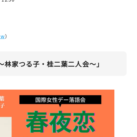
ew
）
～林家つる子・桂二葉二人会～」