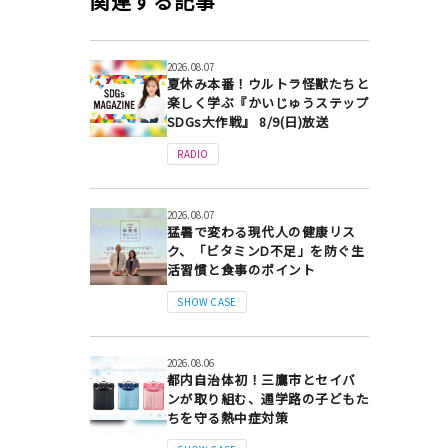
関連する記事
2026.08.07
夏休み本番！ウルトラ怪獣たちと
楽しく学ぶ『かいじゅうステップ
SDGs大作戦』 8/9(日)放送
RADIO
2026.08.07
猛暑で変わる現代人の健康リス
ク、「ビタミンD不足」を防ぐ生
活習慣と食事のポイント
SHOW CASE
2026.08.06
都内自治体初！三鷹市とセイバ
ンが取り組む、通学路の子どもた
ちを守る熱中症対策