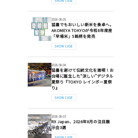
SHOW CASE
2026.08.05
猛暑でもおいしい新米を食卓へ。
AKOMEYA TOKYOが令和8年度産
「早場米」5銘柄を発売
SHOW CASE
2026.08.04
猛暑を避けて伝統文化を満喫！お
台場に誕生した“涼しい”デジタル
夏祭り『TOKYO レインボー夏祭
り』
SHOW CASE
2026.08.03
RX Japan、2026年8月の注目展
示会3選
SHOW CASE