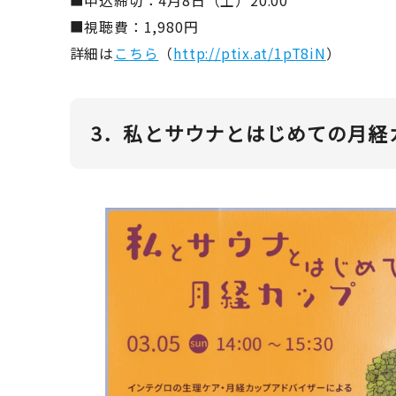
■申込締切：4月8日（土）20:00
■視聴費：1,980円
詳細は
こちら
（
http://ptix.at/1pT8iN
）
3．私とサウナとはじめての月経