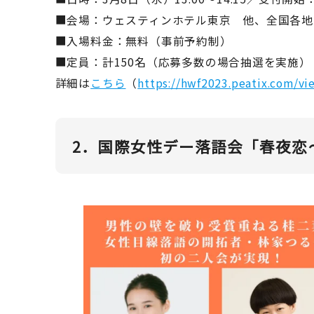
■会場：ウェスティンホテル東京 他、全国各地
■入場料金：無料（事前予約制）
■定員：計150名（応募多数の場合抽選を実施）
詳細は
こちら
（
https://hwf2023.peatix.com/vi
2．国際女性デー落語会「春夜恋