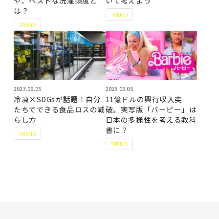
や、ベストな洗濯頻度と
いて考えよう
は？
TREND
TREND
2023.09.05
2023.09.05
冷凍×SDGsが話題！自分
11億ドルの興行収入突
たちでできる食品ロスの減
破。実写版「バービー」は
らし方
日本の多様性を考える教科
書に？
TREND
TREND