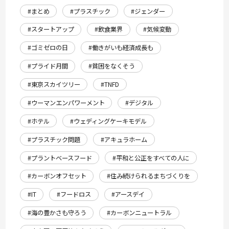
#まとめ
#プラスチック
#ジェンダー
#スタートアップ
#飲食業界
#気候変動
#ゴミゼロの日
#働きがいも経済成長も
#プライド月間
#貧困をなくそう
#東京スカイツリー
#TNFD
#ウーマンエンパワーメント
#デジタル
#ホテル
#ウェディングケーキモデル
#プラスチック問題
#アキュラホーム
#プラントベースフード
#平和と公正をすべての人に
#カーボンオフセット
#住み続けられるまちづくりを
#IT
#フードロス
#アースデイ
#海の豊かさも守ろう
#カーボンニュートラル