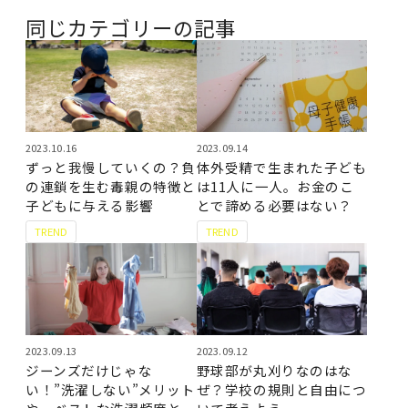
同じカテゴリーの記事
2023.10.16
2023.09.14
ずっと我慢していくの？負
体外受精で生まれた子ども
の連鎖を生む毒親の特徴と
は11人に一人。お金のこ
子どもに与える影響
とで諦める必要はない？
TREND
TREND
2023.09.13
2023.09.12
ジーンズだけじゃな
野球部が丸刈りなのはな
い！”洗濯しない”メリット
ぜ？学校の規則と自由につ