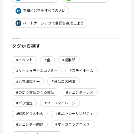
平和と公正をすべての人に
16
パートナーシップで目標を達成しよう
17
タグから探す
#イベント
#食
#編集部
#サーキュラーエコノミー
#ステイホーム
#世界環境デー
#食品ロス削減
#つかう責任つくる責任
#ジェンダーレス
#パリ協定
#フードマイレージ
#緑のドラえもん
#食品トレーサビリティ
#ジェンダー問題
#オーガニックコスメ