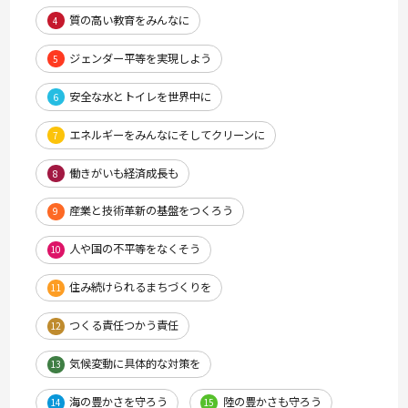
質の高い教育をみんなに
4
ジェンダー平等を実現しよう
5
安全な水とトイレを世界中に
6
エネルギーをみんなにそしてクリーンに
7
働きがいも経済成長も
8
産業と技術革新の基盤をつくろう
9
人や国の不平等をなくそう
10
住み続けられるまちづくりを
11
つくる責任つかう責任
12
気候変動に具体的な対策を
13
海の豊かさを守ろう
陸の豊かさも守ろう
14
15