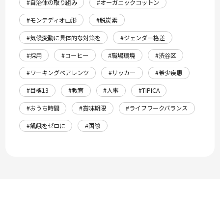
#自治体の取り組み
#オーガニックコットン
#モンテディオ山形
#脱炭素
#気候変動に具体的な対策を
#ジェンダー格差
#採用
#コーヒー
#職場環境
#渋谷区
#ワーキングペアレンツ
#サッカー
#希少疾患
#目標13
#教育
#人事
#TIPICA
#おうち時間
#賞味期限
#ライフワークバランス
#飢餓をゼロに
#国際