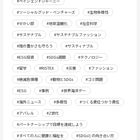
#ペイシェントジャーニー
#ソーシャルグッド・ベンチャーズ
#生物多様性
#せかい部
#地球温暖化
#社会科学
#サステナブル
#サステナブルファッション
#陸の豊かさも守ろう
#サスティナブル
#ESG投資
#SDGs週間
#テクノロジー
#留学
#RISTEX
#災害
#ファッション
#絶滅危惧種
#動物とSDGs
#ゴミ問題
#ESG
#事例
#世界海洋デー
#海外ニュース
#多様性
#つくる責任つかう責任
#アパレル
#Z世代
#パートナーシップで目標を達成しよう
#すべての人に健康と福祉を
#SDGsとの向き合い方