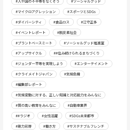
#人や国の不平等をなくそう
#ソーシャルグッド
#マイクロアグレッション
#スポーツとSDGs
#ダイバーシティ
#食品ロス
#江守正多
#イベントレポート
#脱炭素社会
#プラントベースミート
#ソーシャルグッド推進室
#アップサイクル
##住み続けられるまちづくり
#ジェンダー平等を実現しよう
#エンターテイメント
#クライメイトジャパン
#気候危機
#編集部レポート
#気候変動に対する、正しい知識と対応能力をみんなに
#質の高い教育をみんなに
#自動車業界
##ラジオ
#女性活躍
#SDGs未来都市
#剛力彩芽
#働き方
#サステナブルフレンチ