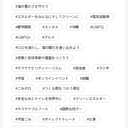
#海の豊かさを守ろう
#エネルギーをみんなにそしてクリーンに
#電気自動車
#都市開発
#エンタメ
#沖縄
#LGBTQ
#LGBTQ+
#グルメ
#CO2を減らし、海の酸化を食い止めよう
#産業と技術革新の基盤をつくろう
#サステナビリティツーリズム
#昆虫食
#ラジオ
#宇宙
#オンラインイベント
#就職
#ごみゼロ
#つくる責任 つかう責任
#安全な水とトイレを世界中に
#クリーンエネルギー
#サステナブルフード
#国際女性デー
#宇宙ごみ
#ダイレクトトレード
#仕事