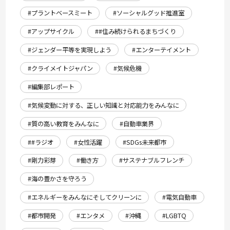
#プラントベースミート
#ソーシャルグッド推進室
#アップサイクル
##住み続けられるまちづくり
#ジェンダー平等を実現しよう
#エンターテイメント
#クライメイトジャパン
#気候危機
#編集部レポート
#気候変動に対する、正しい知識と対応能力をみんなに
#質の高い教育をみんなに
#自動車業界
##ラジオ
#女性活躍
#SDGs未来都市
#剛力彩芽
#働き方
#サステナブルフレンチ
#海の豊かさを守ろう
#エネルギーをみんなにそしてクリーンに
#電気自動車
#都市開発
#エンタメ
#沖縄
#LGBTQ