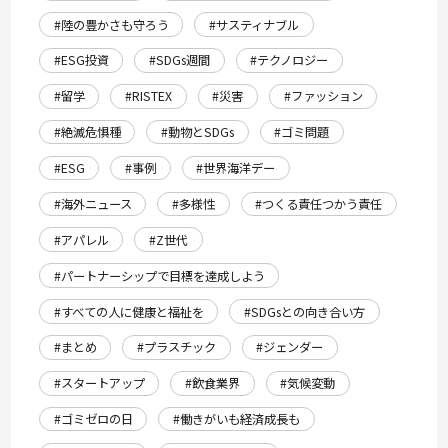
#陸の豊かさも守ろう
#サスティナブル
#ESG投資
#SDGs週間
#テクノロジー
#留学
#RISTEX
#災害
#ファッション
#絶滅危惧種
#動物とSDGs
#ゴミ問題
#ESG
#事例
#世界海洋デー
#海外ニュース
#多様性
#つくる責任つかう責任
#アパレル
#Z世代
#パートナーシップで目標を達成しよう
#すべての人に健康と福祉を
#SDGsとの向き合い方
#まとめ
#プラスチック
#ジェンダー
#スタートアップ
#飲食業界
#気候変動
#ゴミゼロの日
#働きがいも経済成長も