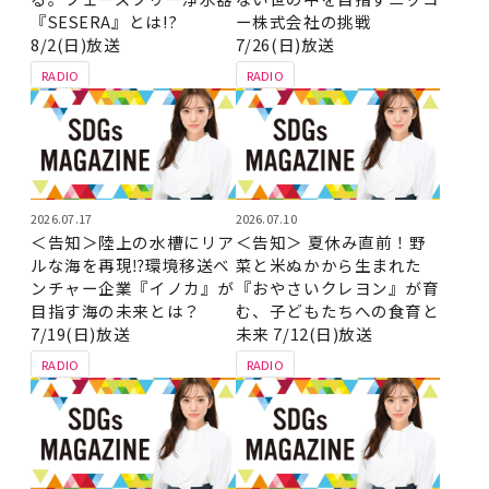
『SESERA』とは!?
ー株式会社の挑戦
8/2(日)放送
7/26(日)放送
RADIO
RADIO
2026.07.17
2026.07.10
＜告知＞陸上の水槽にリア
＜告知＞ 夏休み直前！野
ルな海を再現⁉環境移送ベ
菜と米ぬかから生まれた
ンチャー企業『イノカ』が
『おやさいクレヨン』が育
目指す海の未来とは？
む、子どもたちへの食育と
7/19(日)放送
未来 7/12(日)放送
RADIO
RADIO