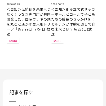
2026.07.03
2026.06.26
＜告知＞伝統食を未来へつ
＜告知＞組み立て式サッカ
なぐ！うなぎ専門店が共同
ーボールとゴールで子ども
開発した、国産ウナギの頭
たちの成長のきっかけを！
を丸ごと活かす愛犬用トリ
モルテンが体験を通して育
ーツ『Dry eel』 7/5(日)放
む未来とは？ 6/28(日)放
送
送
RADIO
RADIO
記事を探す