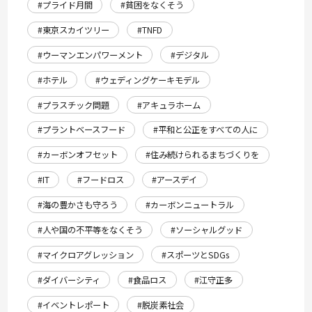
#プライド月間
#貧困をなくそう
#東京スカイツリー
#TNFD
#ウーマンエンパワーメント
#デジタル
#ホテル
#ウェディングケーキモデル
#プラスチック問題
#アキュラホーム
#プラントベースフード
#平和と公正をすべての人に
#カーボンオフセット
#住み続けられるまちづくりを
#IT
#フードロス
#アースデイ
#海の豊かさも守ろう
#カーボンニュートラル
#人や国の不平等をなくそう
#ソーシャルグッド
#マイクロアグレッション
#スポーツとSDGs
#ダイバーシティ
#食品ロス
#江守正多
#イベントレポート
#脱炭素社会