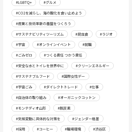
#LGBTQ+
#グルメ
#CO2を減らし、海の酸化を食い止めよう
#産業と技術革新の基盤をつくろう
#サステナビリティツーリズム
#昆虫食
#ラジオ
#宇宙
#オンラインイベント
#就職
#ごみゼロ
#つくる責任 つかう責任
#安全な水とトイレを世界中に
#クリーンエネルギー
#サステナブルフード
#国際女性デー
#宇宙ごみ
#ダイレクトトレード
#仕事
#自治体の取り組み
#オーガニックコットン
#モンテディオ山形
#脱炭素
#気候変動に具体的な対策を
#ジェンダー格差
#採用
#コーヒー
#職場環境
#渋谷区