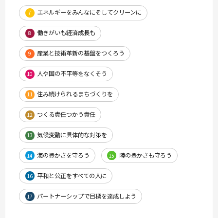
エネルギーをみんなにそしてクリーンに
7
働きがいも経済成長も
8
産業と技術革新の基盤をつくろう
9
人や国の不平等をなくそう
10
住み続けられるまちづくりを
11
つくる責任つかう責任
12
気候変動に具体的な対策を
13
海の豊かさを守ろう
陸の豊かさも守ろう
14
15
平和と公正をすべての人に
16
パートナーシップで目標を達成しよう
17