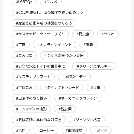
#LGBTQ+
#グルメ
#CO2を減らし、海の酸化を食い止めよう
#産業と技術革新の基盤をつくろう
#サステナビリティツーリズム
#昆虫食
#ラジオ
#宇宙
#オンラインイベント
#就職
#ごみゼロ
#つくる責任 つかう責任
#安全な水とトイレを世界中に
#クリーンエネルギー
#サステナブルフード
#国際女性デー
#宇宙ごみ
#ダイレクトトレード
#仕事
#自治体の取り組み
#オーガニックコットン
#モンテディオ山形
#脱炭素
#気候変動に具体的な対策を
#ジェンダー格差
#採用
#コーヒー
#職場環境
#渋谷区