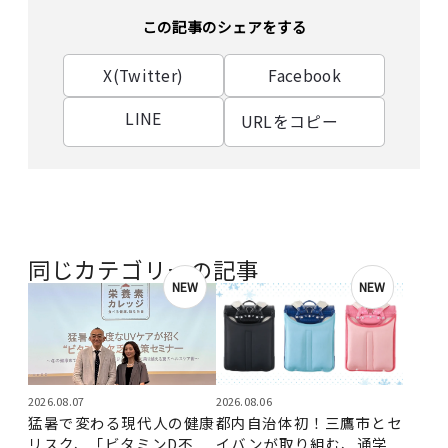
この記事のシェアをする
X(Twitter)
Facebook
LINE
URLをコピー
同じカテゴリーの記事
NEW
NEW
2026.08.07
2026.08.06
猛暑で変わる現代人の健康
都内自治体初！三鷹市とセ
リスク、「ビタミンD不
イバンが取り組む、通学