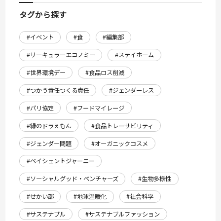
タグから探す
#イベント
#食
#編集部
#サーキュラーエコノミー
#ステイホーム
#世界環境デー
#食品ロス削減
#つかう責任つくる責任
#ジェンダーレス
#パリ協定
#フードマイレージ
#緑のドラえもん
#食品トレーサビリティ
#ジェンダー問題
#オーガニックコスメ
#ペイシェントジャーニー
#ソーシャルグッド・ベンチャーズ
#生物多様性
#せかい部
#地球温暖化
#社会科学
#サステナブル
#サステナブルファッション