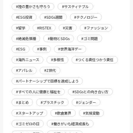
#陸の豊かさも守ろう
#サスティナブル
#ESG投資
#SDGs週間
#テクノロジー
#留学
#RISTEX
#災害
#ファッション
#絶滅危惧種
#動物とSDGs
#ゴミ問題
#ESG
#事例
#世界海洋デー
#海外ニュース
#多様性
#つくる責任つかう責任
#アパレル
#Z世代
#パートナーシップで目標を達成しよう
#すべての人に健康と福祉を
#SDGsとの向き合い方
#まとめ
#プラスチック
#ジェンダー
#スタートアップ
#飲食業界
#気候変動
#ゴミゼロの日
#働きがいも経済成長も