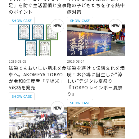
足」を防ぐ生活習慣と食事
路の子どもたちを守る熱中
のポイント
症対策
SHOW CASE
SHOW CASE
NEW
NEW
2026.08.05
2026.08.04
猛暑でもおいしい新米を食
猛暑を避けて伝統文化を満
卓へ。AKOMEYA TOKYO
喫！お台場に誕生した“涼
が令和8年度産「早場米」
しい”デジタル夏祭り
5銘柄を発売
『TOKYO レインボー夏祭
り』
SHOW CASE
SHOW CASE
NEW