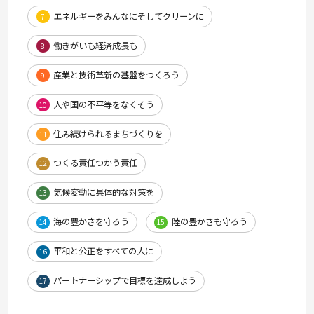
エネルギーをみんなにそしてクリーンに
7
働きがいも経済成長も
8
産業と技術革新の基盤をつくろう
9
人や国の不平等をなくそう
10
住み続けられるまちづくりを
11
つくる責任つかう責任
12
気候変動に具体的な対策を
13
海の豊かさを守ろう
陸の豊かさも守ろう
14
15
平和と公正をすべての人に
16
パートナーシップで目標を達成しよう
17