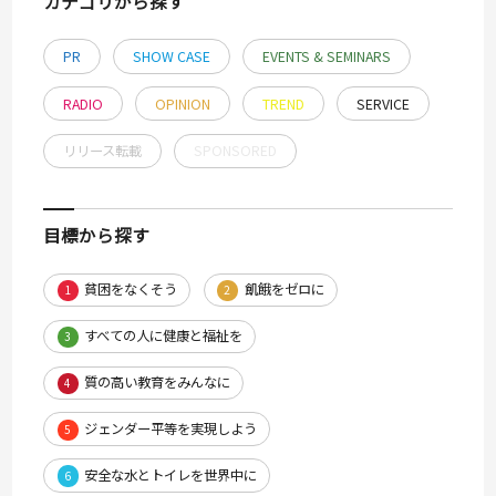
カテゴリから探す
PR
SHOW CASE
EVENTS & SEMINARS
RADIO
OPINION
TREND
SERVICE
リリース転載
SPONSORED
目標から探す
貧困をなくそう
飢餓をゼロに
1
2
すべての人に健康と福祉を
3
質の高い教育をみんなに
4
ジェンダー平等を実現しよう
5
安全な水とトイレを世界中に
6