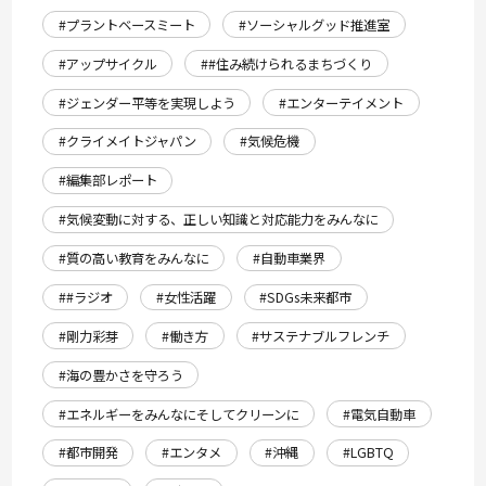
#プラントベースミート
#ソーシャルグッド推進室
#アップサイクル
##住み続けられるまちづくり
#ジェンダー平等を実現しよう
#エンターテイメント
#クライメイトジャパン
#気候危機
#編集部レポート
#気候変動に対する、正しい知識と対応能力をみんなに
#質の高い教育をみんなに
#自動車業界
##ラジオ
#女性活躍
#SDGs未来都市
#剛力彩芽
#働き方
#サステナブルフレンチ
#海の豊かさを守ろう
#エネルギーをみんなにそしてクリーンに
#電気自動車
#都市開発
#エンタメ
#沖縄
#LGBTQ