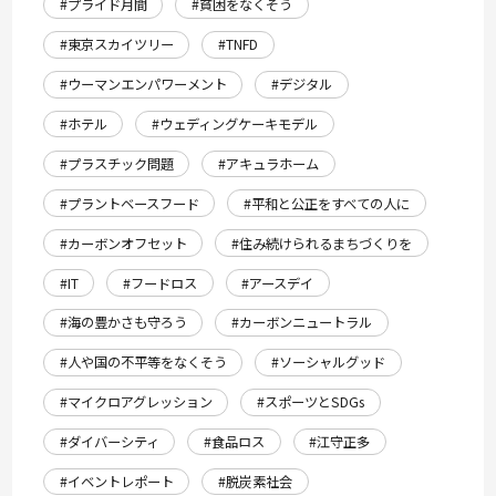
#プライド月間
#貧困をなくそう
#東京スカイツリー
#TNFD
#ウーマンエンパワーメント
#デジタル
#ホテル
#ウェディングケーキモデル
#プラスチック問題
#アキュラホーム
#プラントベースフード
#平和と公正をすべての人に
#カーボンオフセット
#住み続けられるまちづくりを
#IT
#フードロス
#アースデイ
#海の豊かさも守ろう
#カーボンニュートラル
#人や国の不平等をなくそう
#ソーシャルグッド
#マイクロアグレッション
#スポーツとSDGs
#ダイバーシティ
#食品ロス
#江守正多
#イベントレポート
#脱炭素社会