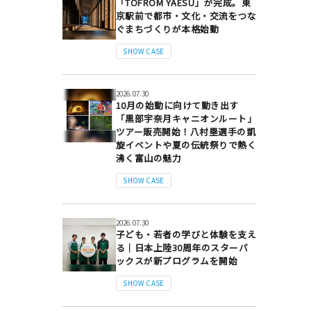
「TOFROM YAESU」が完成。東
京駅前で都市・文化・交流をつな
ぐまちづくりが本格始動
SHOW CASE
2026.07.30
10月の始動に向けて動き出す
「黒部宇奈月キャニオンルート」
ツアー販売開始！八村塁選手の凱
旋イベントや夏の伝統祭りで熱く
沸く富山の魅力
SHOW CASE
2026.07.30
子ども・若者の学びと体験を支え
る｜日本上陸30周年のスターバ
ックスが新プログラムを開始
SHOW CASE