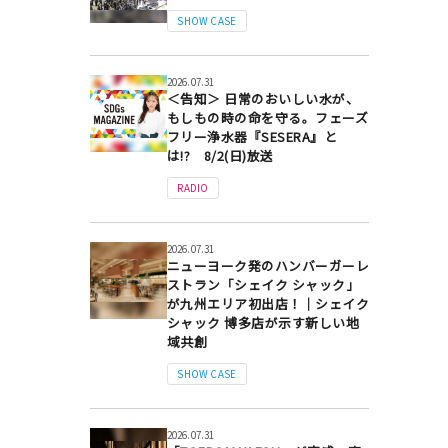
SHOW CASE
2026.07.31
＜告知＞ 日常のおいしい水が、
もしもの時の命を守る。フェーズ
フリー浄水器『SESERA』と
は!? 8/2(日)放送
RADIO
2026.07.31
ニューヨーク発のハンバーガーレ
ストラン「シェイク シャック」
が九州エリア初出店！｜シェイク
シャック 博多店が示す新しい地
域共創
SHOW CASE
2026.07.31