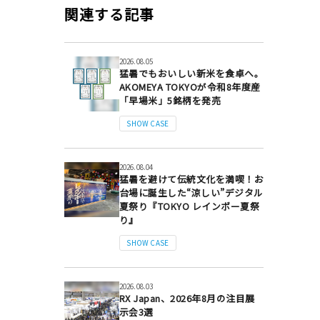
関連する記事
2026.08.05
猛暑でもおいしい新米を食卓へ。
AKOMEYA TOKYOが令和8年度産
「早場米」5銘柄を発売
SHOW CASE
2026.08.04
猛暑を避けて伝統文化を満喫！お
台場に誕生した“涼しい”デジタル
夏祭り『TOKYO レインボー夏祭
り』
SHOW CASE
2026.08.03
RX Japan、2026年8月の注目展
示会3選