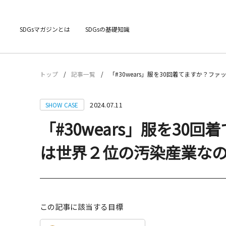
SDGsマガジンとは
SDGsの基礎知識
トップ
記事一覧
「#30wears」服を30回着てますか？
2024.07.11
SHOW CASE
「#30wears」服を30
は世界２位の汚染産業な
この記事に該当する目標