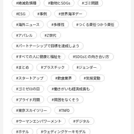
#絶滅危惧種
#動物とSDGs
#ゴミ問題
#ESG
#事例
#世界海洋デー
#海外ニュース
#多様性
#つくる責任つかう責任
#アパレル
#Z世代
#パートナーシップで目標を達成しよう
#すべての人に健康と福祉を
#SDGsとの向き合い方
#まとめ
#プラスチック
#ジェンダー
#スタートアップ
#飲食業界
#気候変動
#ゴミゼロの日
#働きがいも経済成長も
#プライド月間
#貧困をなくそう
#東京スカイツリー
#TNFD
#ウーマンエンパワーメント
#デジタル
#ホテル
#ウェディングケーキモデル