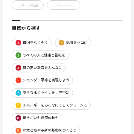
リリース転載
SPONSORED
目標から探す
貧困をなくそう
飢餓をゼロに
1
2
すべての人に健康と福祉を
3
質の高い教育をみんなに
4
ジェンダー平等を実現しよう
5
安全な水とトイレを世界中に
6
エネルギーをみんなにそしてクリーンに
7
働きがいも経済成長も
8
産業と技術革新の基盤をつくろう
9