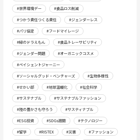
#世界環境デー
#食品ロス削減
#つかう責任つくる責任
#ジェンダーレス
#パリ協定
#フードマイレージ
#緑のドラえもん
#食品トレーサビリティ
#ジェンダー問題
#オーガニックコスメ
#ペイシェントジャーニー
#ソーシャルグッド・ベンチャーズ
#生物多様性
#せかい部
#地球温暖化
#社会科学
#サステナブル
#サステナブルファッション
#陸の豊かさも守ろう
#サスティナブル
#ESG投資
#SDGs週間
#テクノロジー
#留学
#RISTEX
#災害
#ファッション