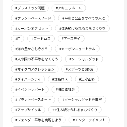
#プラスチック問題
#アキュラホーム
#プラントベースフード
#平和と公正をすべての人に
#カーボンオフセット
#住み続けられるまちづくりを
#IT
#フードロス
#アースデイ
#海の豊かさも守ろう
#カーボンニュートラル
#人や国の不平等をなくそう
#ソーシャルグッド
#マイクロアグレッション
#スポーツとSDGs
#ダイバーシティ
#食品ロス
#江守正多
#イベントレポート
#脱炭素社会
#プラントベースミート
#ソーシャルグッド推進室
#アップサイクル
##住み続けられるまちづくり
#ジェンダー平等を実現しよう
#エンターテイメント