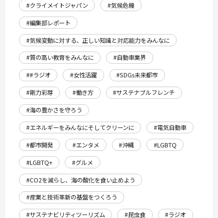
#クライメイトジャパン
#気候危機
#編集部レポート
#気候変動に対する、正しい知識と対応能力をみんなに
#質の高い教育をみんなに
#自動車業界
##ラジオ
#女性活躍
#SDGs未来都市
#剛力彩芽
#働き方
#サステナブルフレンチ
#海の豊かさを守ろう
#エネルギーをみんなにそしてクリーンに
#電気自動車
#都市開発
#エンタメ
#沖縄
#LGBTQ
#LGBTQ+
#グルメ
#CO2を減らし、海の酸化を食い止めよう
#産業と技術革新の基盤をつくろう
#サステナビリティツーリズム
#昆虫食
#ラジオ