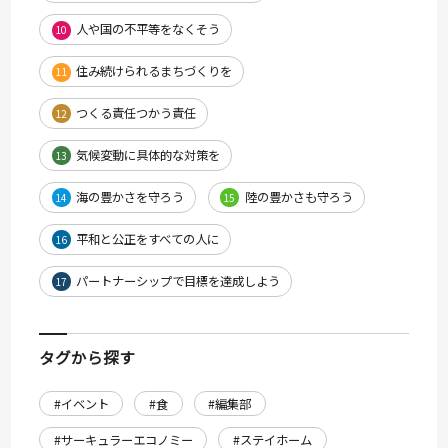
人や国の不平等をなくそう
10
住み続けられるまちづくりを
11
つくる責任つかう責任
12
気候変動に具体的な対策を
13
海の豊かさを守ろう
陸の豊かさも守ろう
14
15
平和と公正をすべての人に
16
パートナーシップで目標を達成しよう
17
タグから探す
#イベント
#食
#編集部
#サーキュラーエコノミー
#ステイホーム