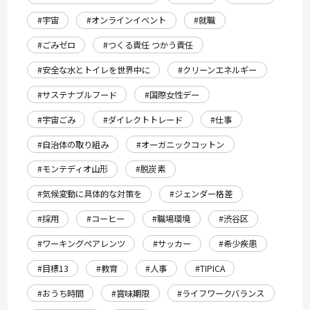
#宇宙
#オンラインイベント
#就職
#ごみゼロ
#つくる責任 つかう責任
#安全な水とトイレを世界中に
#クリーンエネルギー
#サステナブルフード
#国際女性デー
#宇宙ごみ
#ダイレクトトレード
#仕事
#自治体の取り組み
#オーガニックコットン
#モンテディオ山形
#脱炭素
#気候変動に具体的な対策を
#ジェンダー格差
#採用
#コーヒー
#職場環境
#渋谷区
#ワーキングペアレンツ
#サッカー
#希少疾患
#目標13
#教育
#人事
#TIPICA
#おうち時間
#賞味期限
#ライフワークバランス