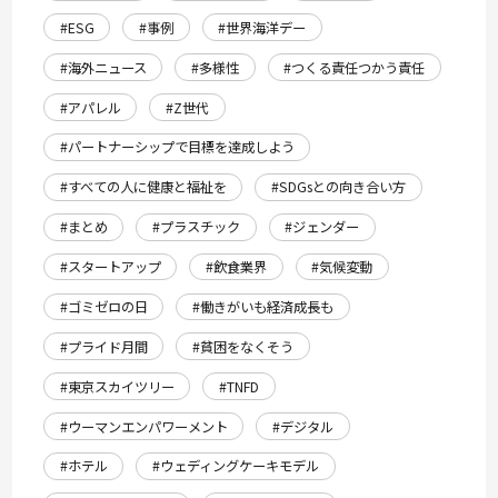
#ESG
#事例
#世界海洋デー
#海外ニュース
#多様性
#つくる責任つかう責任
#アパレル
#Z世代
#パートナーシップで目標を達成しよう
#すべての人に健康と福祉を
#SDGsとの向き合い方
#まとめ
#プラスチック
#ジェンダー
#スタートアップ
#飲食業界
#気候変動
#ゴミゼロの日
#働きがいも経済成長も
#プライド月間
#貧困をなくそう
#東京スカイツリー
#TNFD
#ウーマンエンパワーメント
#デジタル
#ホテル
#ウェディングケーキモデル