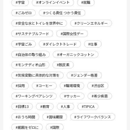
#宇宙
#オンラインイベント
#就職
#ごみゼロ
#つくる責任 つかう責任
#安全な水とトイレを世界中に
#クリーンエネルギー
#サステナブルフード
#国際女性デー
#宇宙ごみ
#ダイレクトトレード
#仕事
#自治体の取り組み
#オーガニックコットン
#モンテディオ山形
#脱炭素
#気候変動に具体的な対策を
#ジェンダー格差
#採用
#コーヒー
#職場環境
#渋谷区
#ワーキングペアレンツ
#サッカー
#希少疾患
#目標13
#教育
#人事
#TIPICA
#おうち時間
#賞味期限
#ライフワークバランス
#飢餓をゼロに
#国際