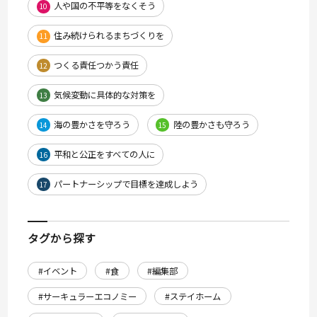
人や国の不平等をなくそう
10
住み続けられるまちづくりを
11
つくる責任つかう責任
12
気候変動に具体的な対策を
13
海の豊かさを守ろう
陸の豊かさも守ろう
14
15
平和と公正をすべての人に
16
パートナーシップで目標を達成しよう
17
タグから探す
#イベント
#食
#編集部
#サーキュラーエコノミー
#ステイホーム