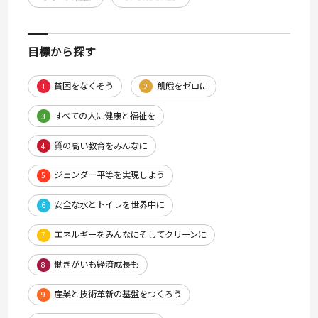
目標から探す
貧困をなくそう
飢餓をゼロに
1
2
すべての人に健康と福祉を
3
質の高い教育をみんなに
4
ジェンダー平等を実現しよう
5
安全な水とトイレを世界中に
6
エネルギーをみんなにそしてクリーンに
7
働きがいも経済成長も
8
産業と技術革新の基盤をつくろう
9