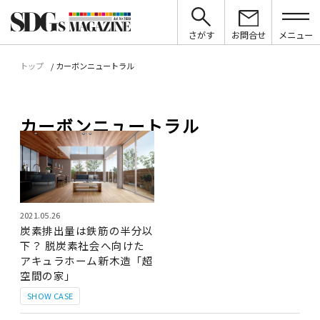
さがす
お問合せ
メニュー
トップ
カーボンニュートラル
カーボンニュートラル
2021.05.26
炭素排出量は鉄筋の半分以
下？ 脱炭素社会へ向けた
アキュラホーム新木造「超
空間の家」
SHOW CASE