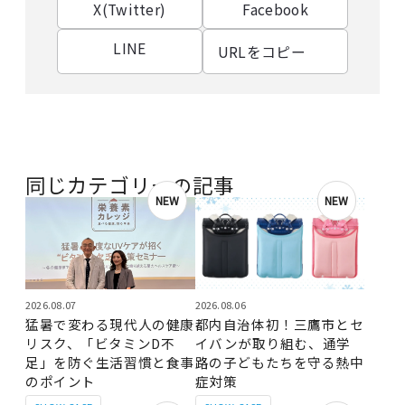
X(Twitter)
Facebook
LINE
URLをコピー
同じカテゴリーの記事
NEW
NEW
2026.08.07
2026.08.06
猛暑で変わる現代人の健康
都内自治体初！三鷹市とセ
リスク、「ビタミンD不
イバンが取り組む、通学
足」を防ぐ生活習慣と食事
路の子どもたちを守る熱中
のポイント
症対策