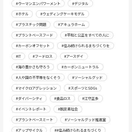
#ウーマンエンパワーメント
#デジタル
#ホテル
#ウェディングケーキモデル
#プラスチック問題
#アキュラホーム
#プラントベースフード
#平和と公正をすべての人に
#カーボンオフセット
#住み続けられるまちづくりを
#IT
#フードロス
#アースデイ
#海の豊かさも守ろう
#カーボンニュートラル
#人や国の不平等をなくそう
#ソーシャルグッド
#マイクロアグレッション
#スポーツとSDGs
#ダイバーシティ
#食品ロス
#江守正多
#イベントレポート
#脱炭素社会
#プラントベースミート
#ソーシャルグッド推進室
#アップサイクル
##住み続けられるまちづくり