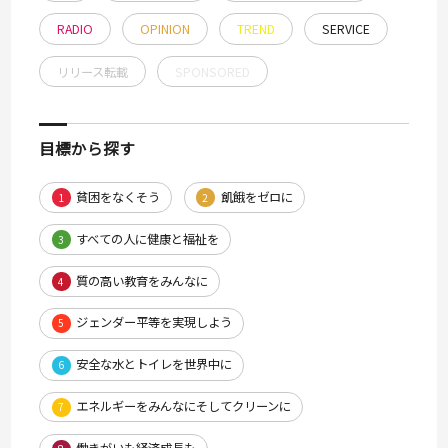
RADIO
OPINION
TREND
SERVICE
リリース転載
SPONSORED
目標から探す
貧困をなくそう
飢餓をゼロに
1
2
すべての人に健康と福祉を
3
質の高い教育をみんなに
4
ジェンダー平等を実現しよう
5
安全な水とトイレを世界中に
6
エネルギーをみんなにそしてクリーンに
7