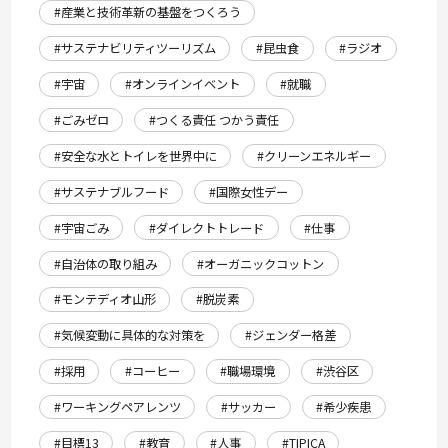
#産業と技術革新の基盤をつくろう
#サステナビリティツーリズム
#昆虫食
#ラジオ
#宇宙
#オンラインイベント
#就職
#ごみゼロ
#つくる責任 つかう責任
#安全な水とトイレを世界中に
#クリーンエネルギー
#サステナブルフード
#国際女性デー
#宇宙ごみ
#ダイレクトトレード
#仕事
#自治体の取り組み
#オーガニックコットン
#モンテディオ山形
#脱炭素
#気候変動に具体的な対策を
#ジェンダー格差
#採用
#コーヒー
#職場環境
#渋谷区
#ワーキングペアレンツ
#サッカー
#希少疾患
#目標13
#教育
#人事
#TIPICA