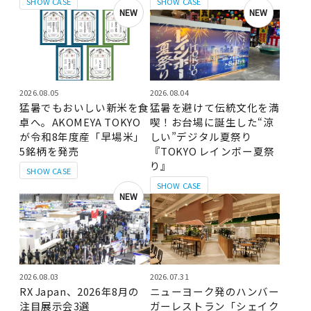
SHOW CASE
SHOW CASE
NEW
NEW
2026.08.05
2026.08.04
猛暑でもおいしい新米を食
猛暑を避けて伝統文化を満
卓へ。AKOMEYA TOKYO
喫！お台場に誕生した“涼
が令和8年度産「早場米」
しい”デジタル夏祭り
5銘柄を発売
『TOKYO レインボー夏祭
り』
SHOW CASE
SHOW CASE
NEW
2026.08.03
2026.07.31
RX Japan、2026年8月の
ニューヨーク発のハンバー
注目展示会3選
ガーレストラン「シェイク