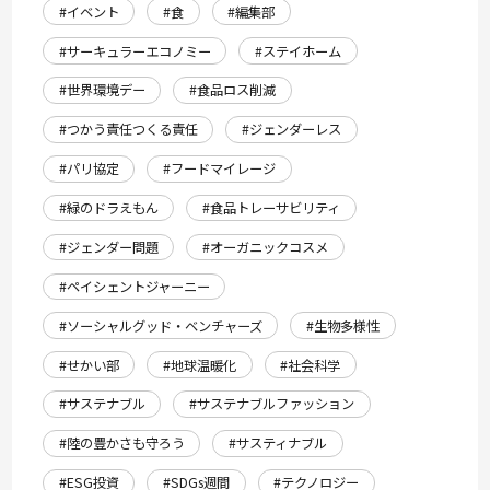
#イベント
#食
#編集部
#サーキュラーエコノミー
#ステイホーム
#世界環境デー
#食品ロス削減
#つかう責任つくる責任
#ジェンダーレス
#パリ協定
#フードマイレージ
#緑のドラえもん
#食品トレーサビリティ
#ジェンダー問題
#オーガニックコスメ
#ペイシェントジャーニー
#ソーシャルグッド・ベンチャーズ
#生物多様性
#せかい部
#地球温暖化
#社会科学
#サステナブル
#サステナブルファッション
#陸の豊かさも守ろう
#サスティナブル
#ESG投資
#SDGs週間
#テクノロジー