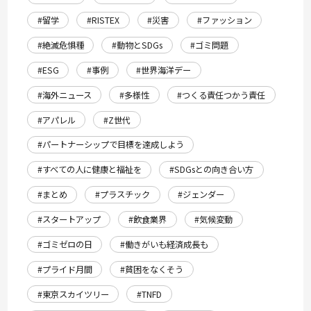
#留学
#RISTEX
#災害
#ファッション
#絶滅危惧種
#動物とSDGs
#ゴミ問題
#ESG
#事例
#世界海洋デー
#海外ニュース
#多様性
#つくる責任つかう責任
#アパレル
#Z世代
#パートナーシップで目標を達成しよう
#すべての人に健康と福祉を
#SDGsとの向き合い方
#まとめ
#プラスチック
#ジェンダー
#スタートアップ
#飲食業界
#気候変動
#ゴミゼロの日
#働きがいも経済成長も
#プライド月間
#貧困をなくそう
#東京スカイツリー
#TNFD