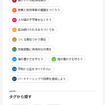
働きがいも経済成長も
8
産業と技術革新の基盤をつくろう
9
人や国の不平等をなくそう
10
住み続けられるまちづくりを
11
つくる責任つかう責任
12
気候変動に具体的な対策を
13
海の豊かさを守ろう
陸の豊かさも守ろう
14
15
平和と公正をすべての人に
16
パートナーシップで目標を達成しよう
17
タグから探す