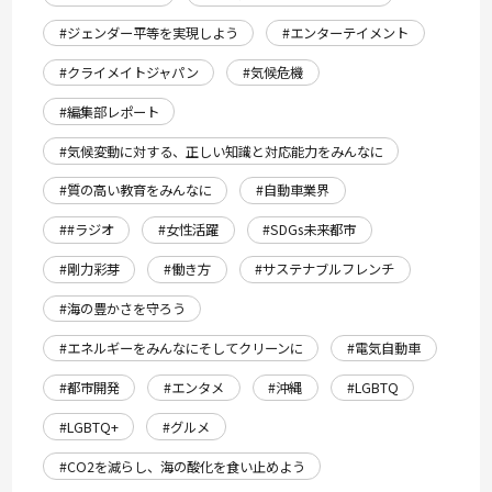
#ジェンダー平等を実現しよう
#エンターテイメント
#クライメイトジャパン
#気候危機
#編集部レポート
#気候変動に対する、正しい知識と対応能力をみんなに
#質の高い教育をみんなに
#自動車業界
##ラジオ
#女性活躍
#SDGs未来都市
#剛力彩芽
#働き方
#サステナブルフレンチ
#海の豊かさを守ろう
#エネルギーをみんなにそしてクリーンに
#電気自動車
#都市開発
#エンタメ
#沖縄
#LGBTQ
#LGBTQ+
#グルメ
#CO2を減らし、海の酸化を食い止めよう