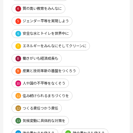
質の高い教育をみんなに
4
ジェンダー平等を実現しよう
5
安全な水とトイレを世界中に
6
エネルギーをみんなにそしてクリーンに
7
働きがいも経済成長も
8
産業と技術革新の基盤をつくろう
9
人や国の不平等をなくそう
10
住み続けられるまちづくりを
11
つくる責任つかう責任
12
気候変動に具体的な対策を
13
海の豊かさを守ろう
陸の豊かさも守ろう