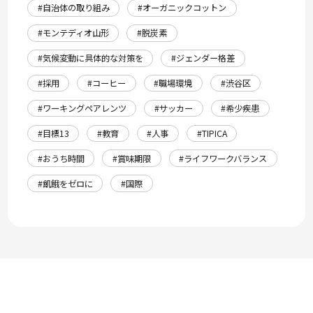
#自治体の取り組み
#オーガニックコットン
#モンテディオ山形
#脱炭素
#気候変動に具体的な対策を
#ジェンダー格差
#採用
#コーヒー
#職場環境
#渋谷区
#ワーキングペアレンツ
#サッカー
#希少疾患
#目標13
#教育
#人事
#TIPICA
#おうち時間
#賞味期限
#ライフワークバランス
#飢餓をゼロに
#国際