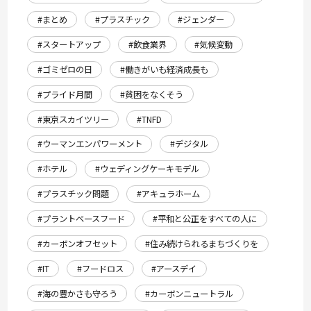
#まとめ
#プラスチック
#ジェンダー
#スタートアップ
#飲食業界
#気候変動
#ゴミゼロの日
#働きがいも経済成長も
#プライド月間
#貧困をなくそう
#東京スカイツリー
#TNFD
#ウーマンエンパワーメント
#デジタル
#ホテル
#ウェディングケーキモデル
#プラスチック問題
#アキュラホーム
#プラントベースフード
#平和と公正をすべての人に
#カーボンオフセット
#住み続けられるまちづくりを
#IT
#フードロス
#アースデイ
#海の豊かさも守ろう
#カーボンニュートラル