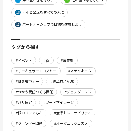
14
15
平和と公正をすべての人に
16
パートナーシップで目標を達成しよう
17
タグから探す
#イベント
#食
#編集部
#サーキュラーエコノミー
#ステイホーム
#世界環境デー
#食品ロス削減
#つかう責任つくる責任
#ジェンダーレス
#パリ協定
#フードマイレージ
#緑のドラえもん
#食品トレーサビリティ
#ジェンダー問題
#オーガニックコスメ