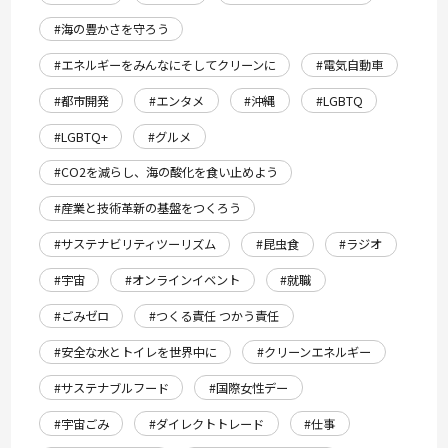
#海の豊かさを守ろう
#エネルギーをみんなにそしてクリーンに
#電気自動車
#都市開発
#エンタメ
#沖縄
#LGBTQ
#LGBTQ+
#グルメ
#CO2を減らし、海の酸化を食い止めよう
#産業と技術革新の基盤をつくろう
#サステナビリティツーリズム
#昆虫食
#ラジオ
#宇宙
#オンラインイベント
#就職
#ごみゼロ
#つくる責任 つかう責任
#安全な水とトイレを世界中に
#クリーンエネルギー
#サステナブルフード
#国際女性デー
#宇宙ごみ
#ダイレクトトレード
#仕事