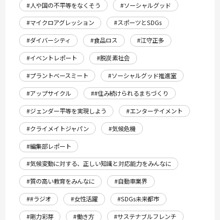
#人や国の不平等をなくそう
#ソーシャルグッド
#マイクロアグレッション
#スポーツとSDGs
#ダイバーシティ
#食品ロス
#江守正多
#イベントレポート
#脱炭素社会
#プラントベースミート
#ソーシャルグッド推進室
#アップサイクル
##住み続けられるまちづくり
#ジェンダー平等を実現しよう
#エンターテイメント
#クライメイトジャパン
#気候危機
#編集部レポート
#気候変動に対する、正しい知識と対応能力をみんなに
#質の高い教育をみんなに
#自動車業界
##ラジオ
#女性活躍
#SDGs未来都市
#剛力彩芽
#働き方
#サステナブルフレンチ