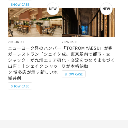
SHOW CASE
NEW
NEW
2026.07.31
2026.07.31
ニューヨーク発のハンバー
「TOFROM YAESU」が完
ガーレストラン「シェイク
成。東京駅前で都市・文
シャック」が九州エリア初
化・交流をつなぐまちづく
出店！｜シェイク シャッ
りが本格始動
ク 博多店が示す新しい地
SHOW CASE
域共創
SHOW CASE