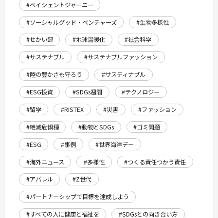
#ペイシェントジャーニー
#ソーシャルグッド・ベンチャーズ
#生物多様性
#せかい部
#地球温暖化
#社会科学
#サステナブル
#サステナブルファッション
#陸の豊かさも守ろう
#サスティナブル
#ESG投資
#SDGs週間
#テクノロジー
#留学
#RISTEX
#災害
#ファッション
#絶滅危惧種
#動物とSDGs
#ゴミ問題
#ESG
#事例
#世界海洋デー
#海外ニュース
#多様性
#つくる責任つかう責任
#アパレル
#Z世代
#パートナーシップで目標を達成しよう
#すべての人に健康と福祉を
#SDGsとの向き合い方