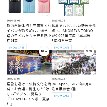
2026.08.06
2026.08.05
都内自治体初！三鷹市とセ
猛暑でもおいしい新米を食
イバンが取り組む、通学
卓へ。AKOMEYA TOKYO
路の子どもたちを守る熱中
が令和8年度産「早場米」
症対策
5銘柄を発売
SHOW CASE
SHOW CASE
NEW
NEW
2026.08.04
2026.08.03
猛暑を避けて伝統文化を満
RX Japan、2026年8月の
喫！お台場に誕生した“涼
注目展示会3選
しい”デジタル夏祭り
SHOW CASE
『TOKYO レインボー夏祭
り』