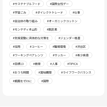
#サステナブルフード
#国際女性デー
#宇宙ごみ
#ダイレクトトレード
#仕事
#自治体の取り組み
#オーガニックコットン
#モンテディオ山形
#脱炭素
#気候変動に具体的な対策を
#ジェンダー格差
#採用
#コーヒー
#職場環境
#渋谷区
#ワーキングペアレンツ
#サッカー
#希少疾患
#目標13
#教育
#人事
#TIPICA
#おうち時間
#賞味期限
#ライフワークバランス
#飢餓をゼロに
#国際