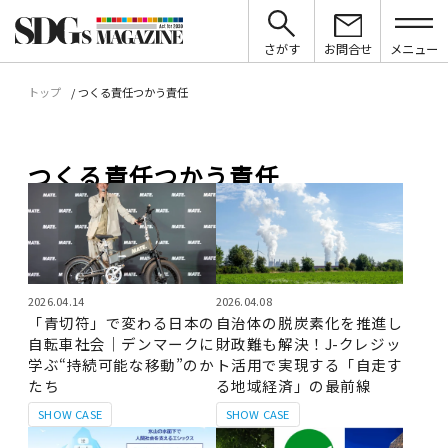
さがす
お問合せ
メニュー
トップ
つくる責任つかう責任
つくる責任つかう責任
2026.04.14
2026.04.08
「青切符」で変わる日本の
自治体の脱炭素化を推進し
自転車社会｜デンマークに
財政難も解決！J-クレジッ
学ぶ“持続可能な移動”のか
ト活用で実現する「自走す
たち
る地域経済」の最前線
SHOW CASE
SHOW CASE