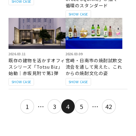
SHOW CASE
循環のスタンダード
SHOW CASE
2026.03.11
2026.03.09
既存の建物を活かすオフィ
宮崎・日南市の焼酎試飲交
スシリーズ「Totsu Biz」
流会を通して見えた、これ
始動｜赤坂見附で第1弾
からの焼酎文化の姿
SHOW CASE
SHOW CASE
1
…
3
4
5
…
42