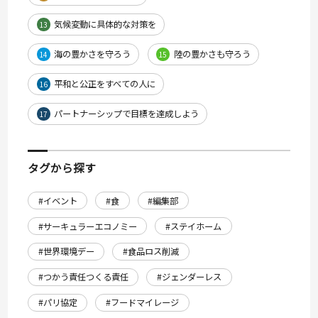
気候変動に具体的な対策を
13
海の豊かさを守ろう
陸の豊かさも守ろう
14
15
平和と公正をすべての人に
16
パートナーシップで目標を達成しよう
17
タグから探す
#イベント
#食
#編集部
#サーキュラーエコノミー
#ステイホーム
#世界環境デー
#食品ロス削減
#つかう責任つくる責任
#ジェンダーレス
#パリ協定
#フードマイレージ