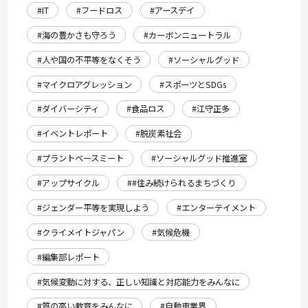
#IT
#フードロス
#アースデイ
#海の豊かさも守ろう
#カーボンニュートラル
#人や国の不平等をなくそう
#ソーシャルグッド
#マイクロアグレッション
#スポーツとSDGs
#ダイバーシティ
#食品ロス
#江守正多
#イベントレポート
#脱炭素社会
#プラントベースミート
#ソーシャルグッド推進室
#アップサイクル
##住み続けられるまちづくり
#ジェンダー平等を実現しよう
#エンターテイメント
#クライメイトジャパン
#気候危機
#編集部レポート
#気候変動に対する、正しい知識と対応能力をみんなに
#質の高い教育をみんなに
#自動車業界