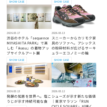
SHOW CASE
SHOW CASE
2026.03.17
2026.03.13
渋谷のホテル「sequence
スニーカーからカリモク家
MIYASHITA PARK」で楽
具のソファへ。アシックス
しむ「ikasu」の着物アッ
の粉砕材料が広げるサーキ
プサイクルアート展
ュラーエコノミーの輪
SHOW CASE
SHOW CASE
2026.03.13
2026.03.12
発酵の知恵を世界へ。塩こ
シューズが示す新たな価値
うじが示す持続可能な食
｜東京マラソン「RUN
CYCLE SQUARE」が描く