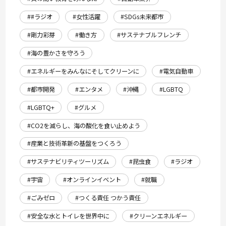
##ラジオ
#女性活躍
#SDGs未来都市
#剛力彩芽
#働き方
#サステナブルフレンチ
#海の豊かさを守ろう
#エネルギーをみんなにそしてクリーンに
#電気自動車
#都市開発
#エンタメ
#沖縄
#LGBTQ
#LGBTQ+
#グルメ
#CO2を減らし、海の酸化を食い止めよう
#産業と技術革新の基盤をつくろう
#サステナビリティツーリズム
#昆虫食
#ラジオ
#宇宙
#オンラインイベント
#就職
#ごみゼロ
#つくる責任 つかう責任
#安全な水とトイレを世界中に
#クリーンエネルギー