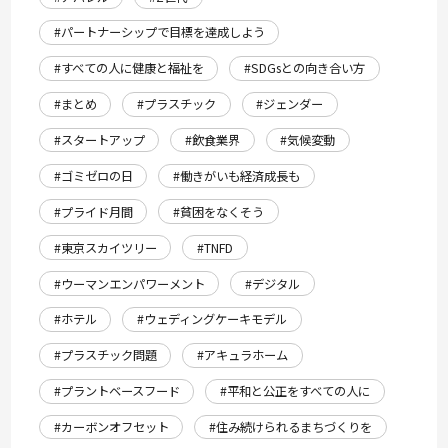
#パートナーシップで目標を達成しよう
#すべての人に健康と福祉を
#SDGsとの向き合い方
#まとめ
#プラスチック
#ジェンダー
#スタートアップ
#飲食業界
#気候変動
#ゴミゼロの日
#働きがいも経済成長も
#プライド月間
#貧困をなくそう
#東京スカイツリー
#TNFD
#ウーマンエンパワーメント
#デジタル
#ホテル
#ウェディングケーキモデル
#プラスチック問題
#アキュラホーム
#プラントベースフード
#平和と公正をすべての人に
#カーボンオフセット
#住み続けられるまちづくりを