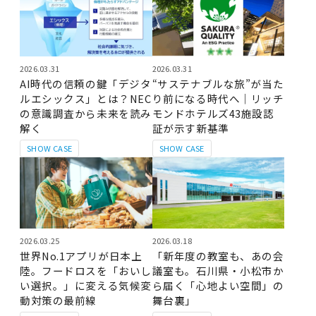
2026.03.31
2026.03.31
AI時代の信頼の鍵「デジタ
“サステナブルな旅”が当た
ルエシックス」とは？NEC
り前になる時代へ｜リッチ
の意識調査から未来を読み
モンドホテルズ43施設認
解く
証が示す新基準
SHOW CASE
SHOW CASE
2026.03.25
2026.03.18
世界No.1アプリが日本上
「新年度の教室も、あの会
陸。フードロスを「おいし
議室も。石川県・小松市か
い選択。」に変える気候変
ら届く「心地よい空間」の
動対策の最前線
舞台裏」