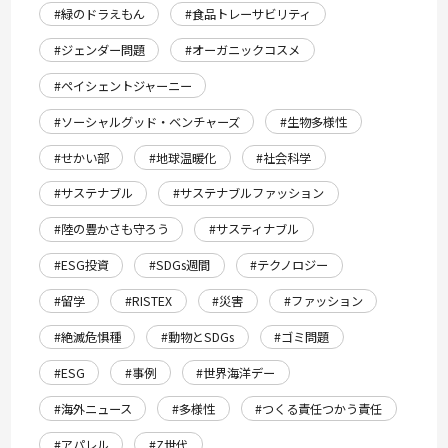
#緑のドラえもん
#食品トレーサビリティ
#ジェンダー問題
#オーガニックコスメ
#ペイシェントジャーニー
#ソーシャルグッド・ベンチャーズ
#生物多様性
#せかい部
#地球温暖化
#社会科学
#サステナブル
#サステナブルファッション
#陸の豊かさも守ろう
#サスティナブル
#ESG投資
#SDGs週間
#テクノロジー
#留学
#RISTEX
#災害
#ファッション
#絶滅危惧種
#動物とSDGs
#ゴミ問題
#ESG
#事例
#世界海洋デー
#海外ニュース
#多様性
#つくる責任つかう責任
#アパレル
#Z世代