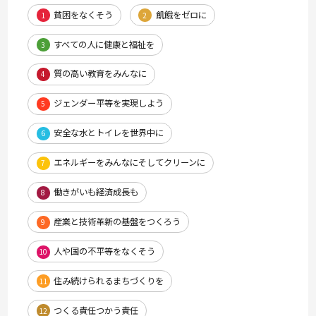
貧困をなくそう
飢餓をゼロに
1
2
すべての人に健康と福祉を
3
質の高い教育をみんなに
4
ジェンダー平等を実現しよう
5
安全な水とトイレを世界中に
6
エネルギーをみんなにそしてクリーンに
7
働きがいも経済成長も
8
産業と技術革新の基盤をつくろう
9
人や国の不平等をなくそう
10
住み続けられるまちづくりを
11
つくる責任つかう責任
12