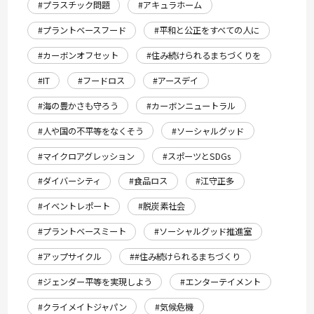
#プラスチック問題
#アキュラホーム
#プラントベースフード
#平和と公正をすべての人に
#カーボンオフセット
#住み続けられるまちづくりを
#IT
#フードロス
#アースデイ
#海の豊かさも守ろう
#カーボンニュートラル
#人や国の不平等をなくそう
#ソーシャルグッド
#マイクロアグレッション
#スポーツとSDGs
#ダイバーシティ
#食品ロス
#江守正多
#イベントレポート
#脱炭素社会
#プラントベースミート
#ソーシャルグッド推進室
#アップサイクル
##住み続けられるまちづくり
#ジェンダー平等を実現しよう
#エンターテイメント
#クライメイトジャパン
#気候危機