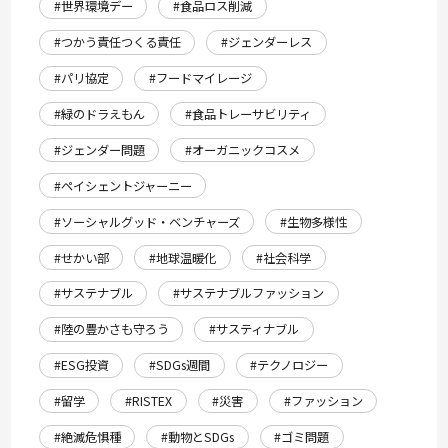
#世界環境デー
#食品ロス削減
#つかう責任つくる責任
#ジェンダーレス
#パリ協定
#フードマイレージ
#緑のドラえもん
#食品トレーサビリティ
#ジェンダー問題
#オーガニックコスメ
#ペイシェントジャーニー
#ソーシャルグッド・ベンチャーズ
#生物多様性
#せかい部
#地球温暖化
#社会科学
#サステナブル
#サステナブルファッション
#陸の豊かさも守ろう
#サスティナブル
#ESG投資
#SDGs週間
#テクノロジー
#留学
#RISTEX
#災害
#ファッション
#絶滅危惧種
#動物とSDGs
#ゴミ問題