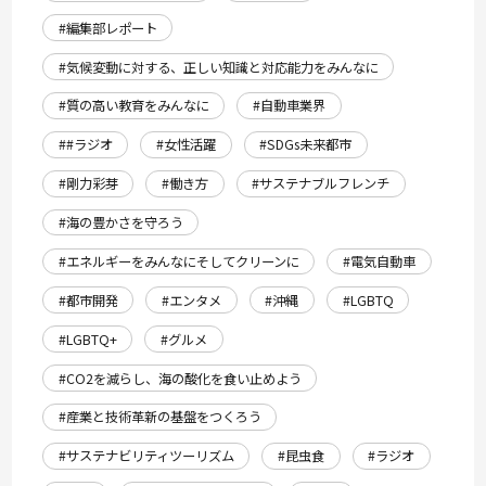
#編集部レポート
#気候変動に対する、正しい知識と対応能力をみんなに
#質の高い教育をみんなに
#自動車業界
##ラジオ
#女性活躍
#SDGs未来都市
#剛力彩芽
#働き方
#サステナブルフレンチ
#海の豊かさを守ろう
#エネルギーをみんなにそしてクリーンに
#電気自動車
#都市開発
#エンタメ
#沖縄
#LGBTQ
#LGBTQ+
#グルメ
#CO2を減らし、海の酸化を食い止めよう
#産業と技術革新の基盤をつくろう
#サステナビリティツーリズム
#昆虫食
#ラジオ