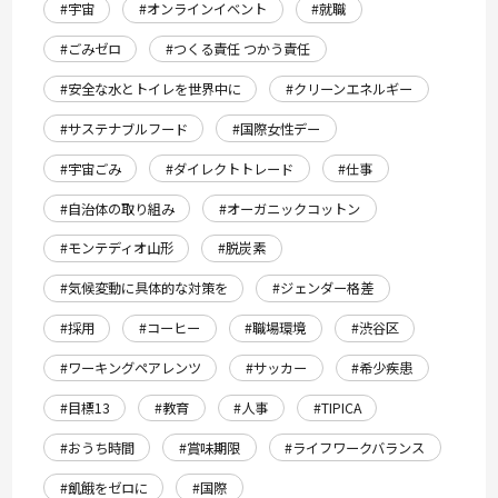
#宇宙
#オンラインイベント
#就職
#ごみゼロ
#つくる責任 つかう責任
#安全な水とトイレを世界中に
#クリーンエネルギー
#サステナブルフード
#国際女性デー
#宇宙ごみ
#ダイレクトトレード
#仕事
#自治体の取り組み
#オーガニックコットン
#モンテディオ山形
#脱炭素
#気候変動に具体的な対策を
#ジェンダー格差
#採用
#コーヒー
#職場環境
#渋谷区
#ワーキングペアレンツ
#サッカー
#希少疾患
#目標13
#教育
#人事
#TIPICA
#おうち時間
#賞味期限
#ライフワークバランス
#飢餓をゼロに
#国際