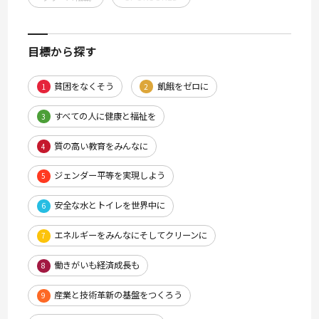
目標から探す
貧困をなくそう
飢餓をゼロに
1
2
すべての人に健康と福祉を
3
質の高い教育をみんなに
4
ジェンダー平等を実現しよう
5
安全な水とトイレを世界中に
6
エネルギーをみんなにそしてクリーンに
7
働きがいも経済成長も
8
産業と技術革新の基盤をつくろう
9