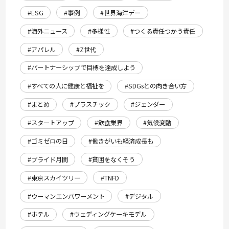
#ESG
#事例
#世界海洋デー
#海外ニュース
#多様性
#つくる責任つかう責任
#アパレル
#Z世代
#パートナーシップで目標を達成しよう
#すべての人に健康と福祉を
#SDGsとの向き合い方
#まとめ
#プラスチック
#ジェンダー
#スタートアップ
#飲食業界
#気候変動
#ゴミゼロの日
#働きがいも経済成長も
#プライド月間
#貧困をなくそう
#東京スカイツリー
#TNFD
#ウーマンエンパワーメント
#デジタル
#ホテル
#ウェディングケーキモデル