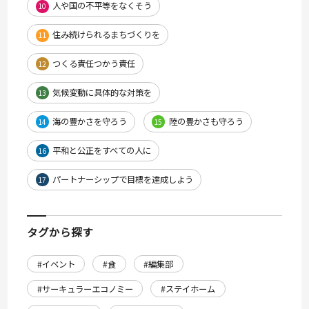
人や国の不平等をなくそう
10
住み続けられるまちづくりを
11
つくる責任つかう責任
12
気候変動に具体的な対策を
13
海の豊かさを守ろう
陸の豊かさも守ろう
14
15
平和と公正をすべての人に
16
パートナーシップで目標を達成しよう
17
タグから探す
#イベント
#食
#編集部
#サーキュラーエコノミー
#ステイホーム