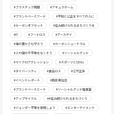
#プラスチック問題
#アキュラホーム
#プラントベースフード
#平和と公正をすべての人に
#カーボンオフセット
#住み続けられるまちづくりを
#IT
#フードロス
#アースデイ
#海の豊かさも守ろう
#カーボンニュートラル
#人や国の不平等をなくそう
#ソーシャルグッド
#マイクロアグレッション
#スポーツとSDGs
#ダイバーシティ
#食品ロス
#江守正多
#イベントレポート
#脱炭素社会
#プラントベースミート
#ソーシャルグッド推進室
#アップサイクル
##住み続けられるまちづくり
#ジェンダー平等を実現しよう
#エンターテイメント