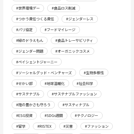
#世界環境デー
#食品ロス削減
#つかう責任つくる責任
#ジェンダーレス
#パリ協定
#フードマイレージ
#緑のドラえもん
#食品トレーサビリティ
#ジェンダー問題
#オーガニックコスメ
#ペイシェントジャーニー
#ソーシャルグッド・ベンチャーズ
#生物多様性
#せかい部
#地球温暖化
#社会科学
#サステナブル
#サステナブルファッション
#陸の豊かさも守ろう
#サスティナブル
#ESG投資
#SDGs週間
#テクノロジー
#留学
#RISTEX
#災害
#ファッション