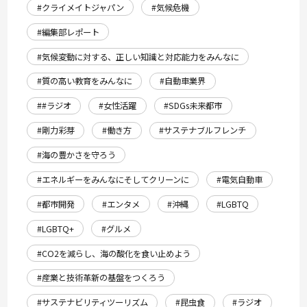
#クライメイトジャパン
#気候危機
#編集部レポート
#気候変動に対する、正しい知識と対応能力をみんなに
#質の高い教育をみんなに
#自動車業界
##ラジオ
#女性活躍
#SDGs未来都市
#剛力彩芽
#働き方
#サステナブルフレンチ
#海の豊かさを守ろう
#エネルギーをみんなにそしてクリーンに
#電気自動車
#都市開発
#エンタメ
#沖縄
#LGBTQ
#LGBTQ+
#グルメ
#CO2を減らし、海の酸化を食い止めよう
#産業と技術革新の基盤をつくろう
#サステナビリティツーリズム
#昆虫食
#ラジオ