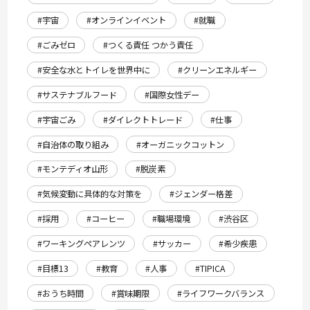
#宇宙
#オンラインイベント
#就職
#ごみゼロ
#つくる責任 つかう責任
#安全な水とトイレを世界中に
#クリーンエネルギー
#サステナブルフード
#国際女性デー
#宇宙ごみ
#ダイレクトトレード
#仕事
#自治体の取り組み
#オーガニックコットン
#モンテディオ山形
#脱炭素
#気候変動に具体的な対策を
#ジェンダー格差
#採用
#コーヒー
#職場環境
#渋谷区
#ワーキングペアレンツ
#サッカー
#希少疾患
#目標13
#教育
#人事
#TIPICA
#おうち時間
#賞味期限
#ライフワークバランス