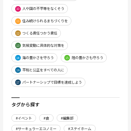
人や国の不平等をなくそう
10
住み続けられるまちづくりを
11
つくる責任つかう責任
12
気候変動に具体的な対策を
13
海の豊かさを守ろう
陸の豊かさも守ろう
14
15
平和と公正をすべての人に
16
パートナーシップで目標を達成しよう
17
タグから探す
#イベント
#食
#編集部
#サーキュラーエコノミー
#ステイホーム