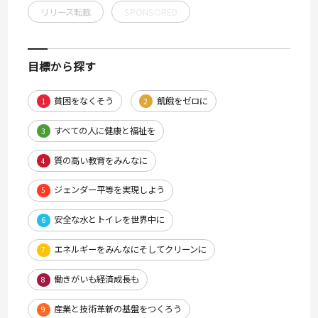
リリース転載
SPONSORED
目標から探す
貧困をなくそう
飢餓をゼロに
1
2
すべての人に健康と福祉を
3
質の高い教育をみんなに
4
ジェンダー平等を実現しよう
5
安全な水とトイレを世界中に
6
エネルギーをみんなにそしてクリーンに
7
働きがいも経済成長も
8
産業と技術革新の基盤をつくろう
9