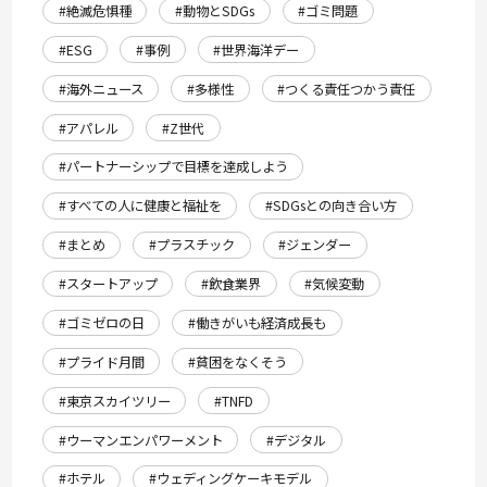
#絶滅危惧種
#動物とSDGs
#ゴミ問題
#ESG
#事例
#世界海洋デー
#海外ニュース
#多様性
#つくる責任つかう責任
#アパレル
#Z世代
#パートナーシップで目標を達成しよう
#すべての人に健康と福祉を
#SDGsとの向き合い方
#まとめ
#プラスチック
#ジェンダー
#スタートアップ
#飲食業界
#気候変動
#ゴミゼロの日
#働きがいも経済成長も
#プライド月間
#貧困をなくそう
#東京スカイツリー
#TNFD
#ウーマンエンパワーメント
#デジタル
#ホテル
#ウェディングケーキモデル