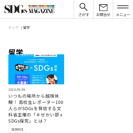
さがす
お問合せ
メニュー
トップ
留学
留学
2020.09.09
いつもの場所から越境体
験！ 高校生レポーター100
人らがSDGsを発信する文
科省主催の「＃せかい部ｘ
SDGs探究」とは？
SERVICE