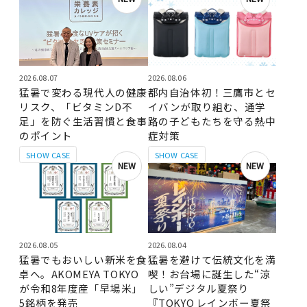
2026.08.07
2026.08.06
猛暑で変わる現代人の健康
都内自治体初！三鷹市とセ
リスク、「ビタミンD不
イバンが取り組む、通学
足」を防ぐ生活習慣と食事
路の子どもたちを守る熱中
のポイント
症対策
SHOW CASE
SHOW CASE
NEW
NEW
2026.08.05
2026.08.04
猛暑でもおいしい新米を食
猛暑を避けて伝統文化を満
卓へ。AKOMEYA TOKYO
喫！お台場に誕生した“涼
が令和8年度産「早場米」
しい”デジタル夏祭り
5銘柄を発売
『TOKYO レインボー夏祭