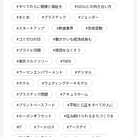
#すべての人に健康と福祉を
#SDGsとの向き合い方
#まとめ
#プラスチック
#ジェンダー
#スタートアップ
#飲食業界
#気候変動
#ゴミゼロの日
#働きがいも経済成長も
#プライド月間
#貧困をなくそう
#東京スカイツリー
#TNFD
#ウーマンエンパワーメント
#デジタル
#ホテル
#ウェディングケーキモデル
#プラスチック問題
#アキュラホーム
#プラントベースフード
#平和と公正をすべての人に
#カーボンオフセット
#住み続けられるまちづくりを
#IT
#フードロス
#アースデイ