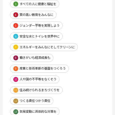
すべての人に健康と福祉を
3
質の高い教育をみんなに
4
ジェンダー平等を実現しよう
5
安全な水とトイレを世界中に
6
エネルギーをみんなにそしてクリーンに
7
働きがいも経済成長も
8
産業と技術革新の基盤をつくろう
9
人や国の不平等をなくそう
10
住み続けられるまちづくりを
11
つくる責任つかう責任
12
気候変動に具体的な対策を
13