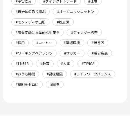
#宇宙ごみ
#ダイレクトトレード
#仕事
#自治体の取り組み
#オーガニックコットン
#モンテディオ山形
#脱炭素
#気候変動に具体的な対策を
#ジェンダー格差
#採用
#コーヒー
#職場環境
#渋谷区
#ワーキングペアレンツ
#サッカー
#希少疾患
#目標13
#教育
#人事
#TIPICA
#おうち時間
#賞味期限
#ライフワークバランス
#飢餓をゼロに
#国際