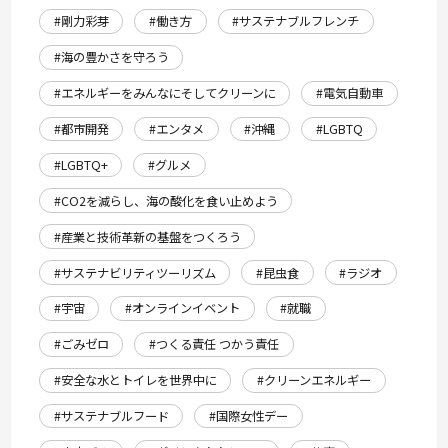
#剛力彩芽
#働き方
#サステナブルフレンチ
#海の豊かさを守ろう
#エネルギーをみんなにそしてクリーンに
#電気自動車
#都市開発
#エンタメ
#沖縄
#LGBTQ
#LGBTQ+
#グルメ
#CO2を減らし、海の酸化を食い止めよう
#産業と技術革新の基盤をつくろう
#サステナビリティツーリズム
#昆虫食
#ラジオ
#宇宙
#オンラインイベント
#就職
#ごみゼロ
#つくる責任 つかう責任
#安全な水とトイレを世界中に
#クリーンエネルギー
#サステナブルフード
#国際女性デー