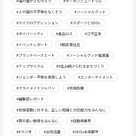
#海の豊かさも守ろう
#カーボンニュートラル
#人や国の不平等をなくそう
#ソーシャルグッド
#マイクロアグレッション
#スポーツとSDGs
#ダイバーシティ
#食品ロス
#江守正多
#イベントレポート
#脱炭素社会
#プラントベースミート
#ソーシャルグッド推進室
#アップサイクル
##住み続けられるまちづくり
#ジェンダー平等を実現しよう
#エンターテイメント
#クライメイトジャパン
#気候危機
#編集部レポート
#気候変動に対する、正しい知識と対応能力をみんなに
#質の高い教育をみんなに
#自動車業界
##ラジオ
#女性活躍
#SDGs未来都市