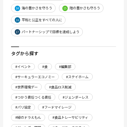
海の豊かさを守ろう
陸の豊かさも守ろう
14
15
平和と公正をすべての人に
16
パートナーシップで目標を達成しよう
17
タグから探す
#イベント
#食
#編集部
#サーキュラーエコノミー
#ステイホーム
#世界環境デー
#食品ロス削減
#つかう責任つくる責任
#ジェンダーレス
#パリ協定
#フードマイレージ
#緑のドラえもん
#食品トレーサビリティ