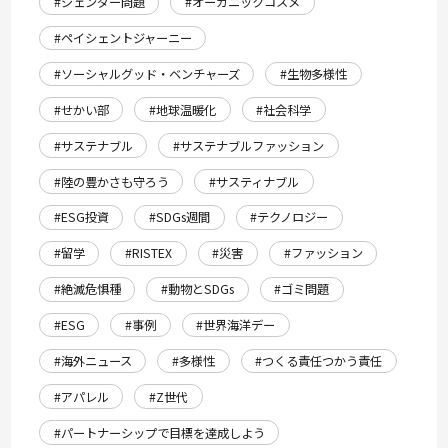
#ジェンダー問題
#オーガニックコスメ
#ペイシェントジャーニー
#ソーシャルグッド・ベンチャーズ
#生物多様性
#せかい部
#地球温暖化
#社会科学
#サステナブル
#サステナブルファッション
#陸の豊かさも守ろう
#サスティナブル
#ESG投資
#SDGs週間
#テクノロジー
#留学
#RISTEX
#災害
#ファッション
#絶滅危惧種
#動物とSDGs
#ゴミ問題
#ESG
#事例
#世界海洋デー
#海外ニュース
#多様性
#つくる責任つかう責任
#アパレル
#Z世代
#パートナーシップで目標を達成しよう