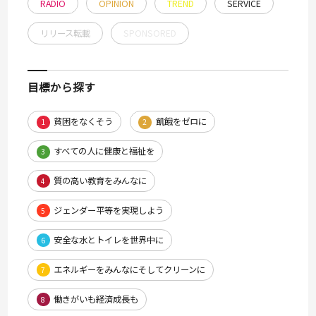
RADIO
OPINION
TREND
SERVICE
リリース転載
SPONSORED
目標から探す
貧困をなくそう
飢餓をゼロに
1
2
すべての人に健康と福祉を
3
質の高い教育をみんなに
4
ジェンダー平等を実現しよう
5
安全な水とトイレを世界中に
6
エネルギーをみんなにそしてクリーンに
7
働きがいも経済成長も
8