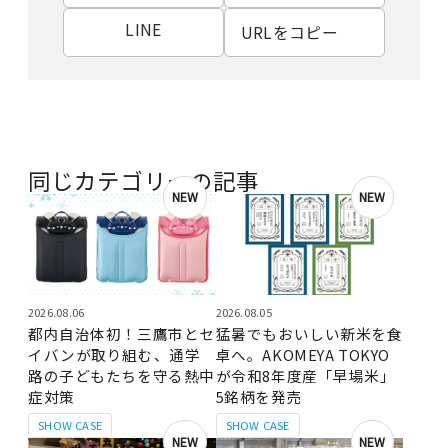
LINE
URLをコピー
同じカテゴリーの記事
NEW
NEW
2026.08.06
2026.08.05
都内自治体初！三鷹市とセ
猛暑でもおいしい新米を食
イバンが取り組む、通学
卓へ。AKOMEYA TOKYO
路の子どもたちを守る熱中
が令和8年度産「早場米」
症対策
5銘柄を発売
SHOW CASE
SHOW CASE
NEW
NEW