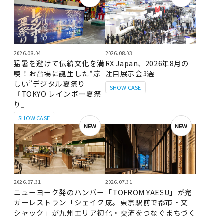
2026.08.04
2026.08.03
猛暑を避けて伝統文化を満
RX Japan、2026年8月の
喫！お台場に誕生した“涼
注目展示会3選
しい”デジタル夏祭り
SHOW CASE
『TOKYO レインボー夏祭
り』
SHOW CASE
NEW
NEW
2026.07.31
2026.07.31
ニューヨーク発のハンバー
「TOFROM YAESU」が完
ガーレストラン「シェイク
成。東京駅前で都市・文
シャック」が九州エリア初
化・交流をつなぐまちづく