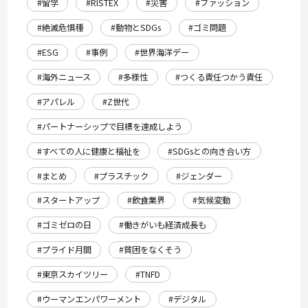
#留学
#RISTEX
#災害
#ファッション
#絶滅危惧種
#動物とSDGs
#ゴミ問題
#ESG
#事例
#世界海洋デー
#海外ニュース
#多様性
#つくる責任つかう責任
#アパレル
#Z世代
#パートナーシップで目標を達成しよう
#すべての人に健康と福祉を
#SDGsとの向き合い方
#まとめ
#プラスチック
#ジェンダー
#スタートアップ
#飲食業界
#気候変動
#ゴミゼロの日
#働きがいも経済成長も
#プライド月間
#貧困をなくそう
#東京スカイツリー
#TNFD
#ウーマンエンパワーメント
#デジタル