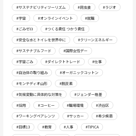
#サステナビリティツーリズム
#昆虫食
#ラジオ
#宇宙
#オンラインイベント
#就職
#ごみゼロ
#つくる責任 つかう責任
#安全な水とトイレを世界中に
#クリーンエネルギー
#サステナブルフード
#国際女性デー
#宇宙ごみ
#ダイレクトトレード
#仕事
#自治体の取り組み
#オーガニックコットン
#モンテディオ山形
#脱炭素
#気候変動に具体的な対策を
#ジェンダー格差
#採用
#コーヒー
#職場環境
#渋谷区
#ワーキングペアレンツ
#サッカー
#希少疾患
#目標13
#教育
#人事
#TIPICA