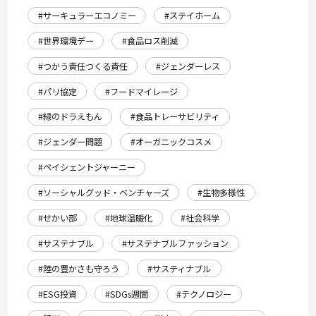
#サーキュラーエコノミー
#ステイホーム
#世界環境デー
#食品ロス削減
#つかう責任つくる責任
#ジェンダーレス
#パリ協定
#フードマイレージ
#緑のドラえもん
#食品トレーサビリティ
#ジェンダー問題
#オーガニックコスメ
#ペイシェントジャーニー
#ソーシャルグッド・ベンチャーズ
#生物多様性
#せかい部
#地球温暖化
#社会科学
#サステナブル
#サステナブルファッション
#陸の豊かさも守ろう
#サスティナブル
#ESG投資
#SDGs週間
#テクノロジー