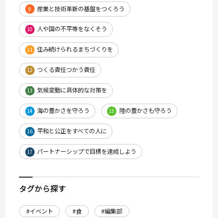
産業と技術革新の基盤をつくろう
9
人や国の不平等をなくそう
10
住み続けられるまちづくりを
11
つくる責任つかう責任
12
気候変動に具体的な対策を
13
海の豊かさを守ろう
陸の豊かさも守ろう
14
15
平和と公正をすべての人に
16
パートナーシップで目標を達成しよう
17
タグから探す
#イベント
#食
#編集部