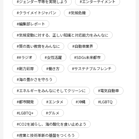
#ジェンダー平等を実現しよう
#エンターテイメント
#クライメイトジャパン
#気候危機
#編集部レポート
#気候変動に対する、正しい知識と対応能力をみんなに
#質の高い教育をみんなに
#自動車業界
##ラジオ
#女性活躍
#SDGs未来都市
#剛力彩芽
#働き方
#サステナブルフレンチ
#海の豊かさを守ろう
#エネルギーをみんなにそしてクリーンに
#電気自動車
#都市開発
#エンタメ
#沖縄
#LGBTQ
#LGBTQ+
#グルメ
#CO2を減らし、海の酸化を食い止めよう
#産業と技術革新の基盤をつくろう