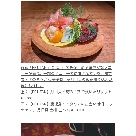
京都『ERUTAN』には、目でも楽しめる華やかなメニ
ューが揃う。一部のメニューで使用されている、陶芸
家・さのるりさんが作陶した月日貝の殻を練り込んだ
器にも注目。
上：【ERUTAN】月日貝と筍のお茶で炊いたリゾット
¥1,880
下：【ERUTAN】鹿児島とイタリアの出会い 水牛モッ
ツァレラ 月日貝 金柑 生ハム ¥1,680