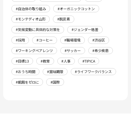
#自治体の取り組み
#オーガニックコットン
#モンテディオ山形
#脱炭素
#気候変動に具体的な対策を
#ジェンダー格差
#採用
#コーヒー
#職場環境
#渋谷区
#ワーキングペアレンツ
#サッカー
#希少疾患
#目標13
#教育
#人事
#TIPICA
#おうち時間
#賞味期限
#ライフワークバランス
#飢餓をゼロに
#国際