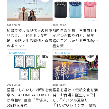
2026.08.07
2026.08.06
猛暑で変わる現代人の健康
都内自治体初！三鷹市とセ
リスク、「ビタミンD不
イバンが取り組む、通学
足」を防ぐ生活習慣と食事
路の子どもたちを守る熱中
のポイント
症対策
SHOW CASE
SHOW CASE
NEW
NEW
2026.08.05
2026.08.04
猛暑でもおいしい新米を食
猛暑を避けて伝統文化を満
卓へ。AKOMEYA TOKYO
喫！お台場に誕生した“涼
が令和8年度産「早場米」
しい”デジタル夏祭り
5銘柄を発売
『TOKYO レインボー夏祭