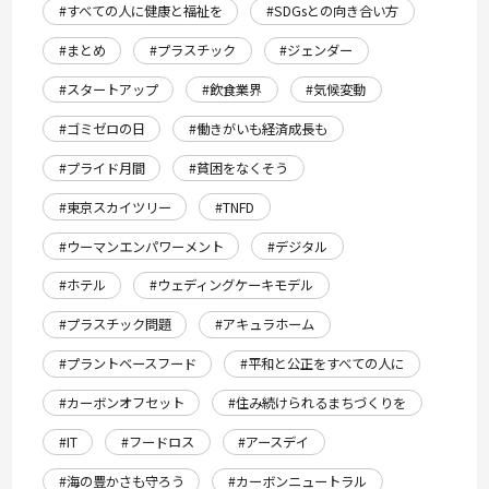
#すべての人に健康と福祉を
#SDGsとの向き合い方
#まとめ
#プラスチック
#ジェンダー
#スタートアップ
#飲食業界
#気候変動
#ゴミゼロの日
#働きがいも経済成長も
#プライド月間
#貧困をなくそう
#東京スカイツリー
#TNFD
#ウーマンエンパワーメント
#デジタル
#ホテル
#ウェディングケーキモデル
#プラスチック問題
#アキュラホーム
#プラントベースフード
#平和と公正をすべての人に
#カーボンオフセット
#住み続けられるまちづくりを
#IT
#フードロス
#アースデイ
#海の豊かさも守ろう
#カーボンニュートラル