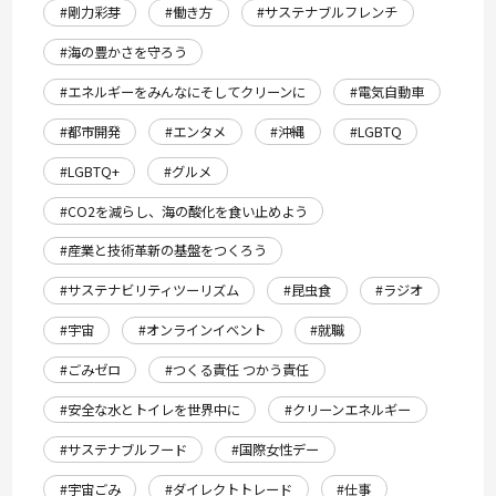
#剛力彩芽
#働き方
#サステナブルフレンチ
#海の豊かさを守ろう
#エネルギーをみんなにそしてクリーンに
#電気自動車
#都市開発
#エンタメ
#沖縄
#LGBTQ
#LGBTQ+
#グルメ
#CO2を減らし、海の酸化を食い止めよう
#産業と技術革新の基盤をつくろう
#サステナビリティツーリズム
#昆虫食
#ラジオ
#宇宙
#オンラインイベント
#就職
#ごみゼロ
#つくる責任 つかう責任
#安全な水とトイレを世界中に
#クリーンエネルギー
#サステナブルフード
#国際女性デー
#宇宙ごみ
#ダイレクトトレード
#仕事