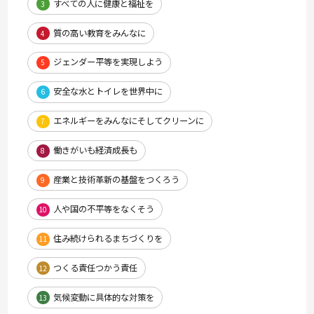
すべての人に健康と福祉を
3
質の高い教育をみんなに
4
ジェンダー平等を実現しよう
5
安全な水とトイレを世界中に
6
エネルギーをみんなにそしてクリーンに
7
働きがいも経済成長も
8
産業と技術革新の基盤をつくろう
9
人や国の不平等をなくそう
10
住み続けられるまちづくりを
11
つくる責任つかう責任
12
気候変動に具体的な対策を
13