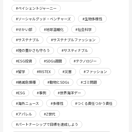
#ペイシェントジャーニー
#ソーシャルグッド・ベンチャーズ
#生物多様性
#せかい部
#地球温暖化
#社会科学
#サステナブル
#サステナブルファッション
#陸の豊かさも守ろう
#サスティナブル
#ESG投資
#SDGs週間
#テクノロジー
#留学
#RISTEX
#災害
#ファッション
#絶滅危惧種
#動物とSDGs
#ゴミ問題
#ESG
#事例
#世界海洋デー
#海外ニュース
#多様性
#つくる責任つかう責任
#アパレル
#Z世代
#パートナーシップで目標を達成しよう