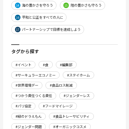
海の豊かさを守ろう
陸の豊かさも守ろう
14
15
平和と公正をすべての人に
16
パートナーシップで目標を達成しよう
17
タグから探す
#イベント
#食
#編集部
#サーキュラーエコノミー
#ステイホーム
#世界環境デー
#食品ロス削減
#つかう責任つくる責任
#ジェンダーレス
#パリ協定
#フードマイレージ
#緑のドラえもん
#食品トレーサビリティ
#ジェンダー問題
#オーガニックコスメ