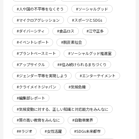
#人や国の不平等をなくそう
#ソーシャルグッド
#マイクロアグレッション
#スポーツとSDGs
#ダイバーシティ
#食品ロス
#江守正多
#イベントレポート
#脱炭素社会
#プラントベースミート
#ソーシャルグッド推進室
#アップサイクル
##住み続けられるまちづくり
#ジェンダー平等を実現しよう
#エンターテイメント
#クライメイトジャパン
#気候危機
#編集部レポート
#気候変動に対する、正しい知識と対応能力をみんなに
#質の高い教育をみんなに
#自動車業界
##ラジオ
#女性活躍
#SDGs未来都市