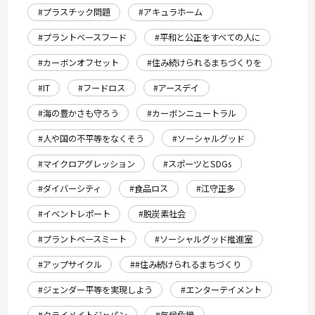
#プラスチック問題
#アキュラホーム
#プラントベースフード
#平和と公正をすべての人に
#カーボンオフセット
#住み続けられるまちづくりを
#IT
#フードロス
#アースデイ
#海の豊かさも守ろう
#カーボンニュートラル
#人や国の不平等をなくそう
#ソーシャルグッド
#マイクロアグレッション
#スポーツとSDGs
#ダイバーシティ
#食品ロス
#江守正多
#イベントレポート
#脱炭素社会
#プラントベースミート
#ソーシャルグッド推進室
#アップサイクル
##住み続けられるまちづくり
#ジェンダー平等を実現しよう
#エンターテイメント
#クライメイトジャパン
#気候危機