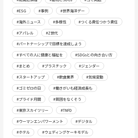
#ESG
#事例
#世界海洋デー
#海外ニュース
#多様性
#つくる責任つかう責任
#アパレル
#Z世代
#パートナーシップで目標を達成しよう
#すべての人に健康と福祉を
#SDGsとの向き合い方
#まとめ
#プラスチック
#ジェンダー
#スタートアップ
#飲食業界
#気候変動
#ゴミゼロの日
#働きがいも経済成長も
#プライド月間
#貧困をなくそう
#東京スカイツリー
#TNFD
#ウーマンエンパワーメント
#デジタル
#ホテル
#ウェディングケーキモデル