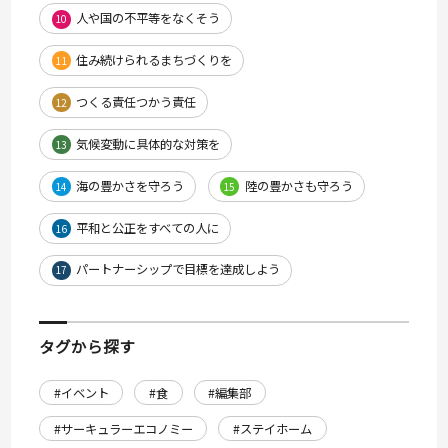
人や国の不平等をなくそう
10
住み続けられるまちづくりを
11
つくる責任つかう責任
12
気候変動に具体的な対策を
13
海の豊かさを守ろう
陸の豊かさも守ろう
14
15
平和と公正をすべての人に
16
パートナーシップで目標を達成しよう
17
タグから探す
#イベント
#食
#編集部
#サーキュラーエコノミー
#ステイホーム