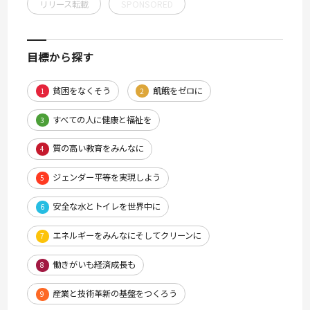
リリース転載
SPONSORED
目標から探す
貧困をなくそう
飢餓をゼロに
1
2
すべての人に健康と福祉を
3
質の高い教育をみんなに
4
ジェンダー平等を実現しよう
5
安全な水とトイレを世界中に
6
エネルギーをみんなにそしてクリーンに
7
働きがいも経済成長も
8
産業と技術革新の基盤をつくろう
9