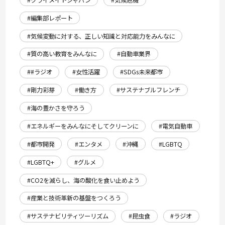
#編集部レポート
#気候変動に対する、正しい知識と対応能力をみんなに
#質の高い教育をみんなに
#自動車業界
##ラジオ
#女性活躍
#SDGs未来都市
#剛力彩芽
#働き方
#サステナブルフレンチ
#海の豊かさを守ろう
#エネルギーをみんなにそしてクリーンに
#電気自動車
#都市開発
#エンタメ
#沖縄
#LGBTQ
#LGBTQ+
#グルメ
#CO2を減らし、海の酸化を食い止めよう
#産業と技術革新の基盤をつくろう
#サステナビリティツーリズム
#昆虫食
#ラジオ