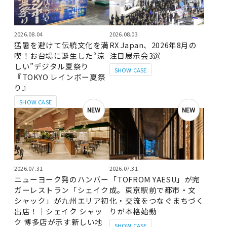
2026.08.04
2026.08.03
猛暑を避けて伝統文化を満
RX Japan、2026年8月の
喫！お台場に誕生した“涼
注目展示会3選
しい”デジタル夏祭り
SHOW CASE
『TOKYO レインボー夏祭
り』
SHOW CASE
NEW
NEW
2026.07.31
2026.07.31
ニューヨーク発のハンバー
「TOFROM YAESU」が完
ガーレストラン「シェイク
成。東京駅前で都市・文
シャック」が九州エリア初
化・交流をつなぐまちづく
出店！｜シェイク シャッ
りが本格始動
ク 博多店が示す新しい地
SHOW CASE