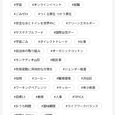
#宇宙
#オンラインイベント
#就職
#ごみゼロ
#つくる責任 つかう責任
#安全な水とトイレを世界中に
#クリーンエネルギー
#サステナブルフード
#国際女性デー
#宇宙ごみ
#ダイレクトトレード
#仕事
#自治体の取り組み
#オーガニックコットン
#モンテディオ山形
#脱炭素
#気候変動に具体的な対策を
#ジェンダー格差
#採用
#コーヒー
#職場環境
#渋谷区
#ワーキングペアレンツ
#サッカー
#希少疾患
#目標13
#教育
#人事
#TIPICA
#おうち時間
#賞味期限
#ライフワークバランス