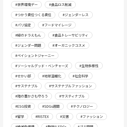
#世界環境デー
#食品ロス削減
#つかう責任つくる責任
#ジェンダーレス
#パリ協定
#フードマイレージ
#緑のドラえもん
#食品トレーサビリティ
#ジェンダー問題
#オーガニックコスメ
#ペイシェントジャーニー
#ソーシャルグッド・ベンチャーズ
#生物多様性
#せかい部
#地球温暖化
#社会科学
#サステナブル
#サステナブルファッション
#陸の豊かさも守ろう
#サスティナブル
#ESG投資
#SDGs週間
#テクノロジー
#留学
#RISTEX
#災害
#ファッション
#絶滅危惧種
#動物とSDGs
#ゴミ問題