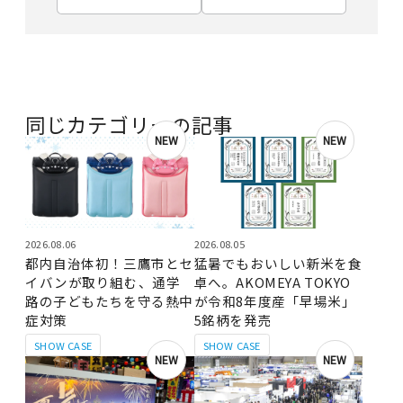
同じカテゴリーの記事
NEW
NEW
2026.08.06
2026.08.05
都内自治体初！三鷹市とセ
猛暑でもおいしい新米を食
イバンが取り組む、通学
卓へ。AKOMEYA TOKYO
路の子どもたちを守る熱中
が令和8年度産「早場米」
症対策
5銘柄を発売
SHOW CASE
SHOW CASE
NEW
NEW