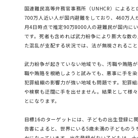
国連難民高等弁務官事務所（UNHCR）によると
700万人近い人が国内避難をしており、460万人
月4日時点で推定90万8000人の避難民が国内に
です。死者も含めれば武力紛争により膨大な数の
た混乱が支配する状況では、法が無視されること
武力紛争が起きていない地域でも、汚職や賄賂が
職や賄賂を根絶しようと試みても、悪事に手を染
犯罪組織の影響力が強い地域も問題です。犯罪組
や検察も迂闊に手を出せません。結果として様
とになります。
目標16のターゲットには、子どもの出生登録に関
告書によると、世界にいる5歳未満の子どものう
かになっています。出生登録がない子どもは、十