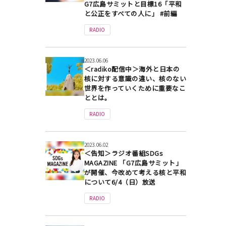
G7広島サミットと目標16「平和
と公正をすべての人に」 #前編
RADIO
2023.06.06
＜radiko配信中＞海外と日本の
核に対する意識の違い、核のない
世界を作っていくために重要なこ
ととは。
RADIO
2023.06.02
＜告知＞ラジオ番組SDGs
MAGAZINE 「G7広島サミット」
が開催、今改めて考える核と平和
について6/4（日）放送
RADIO