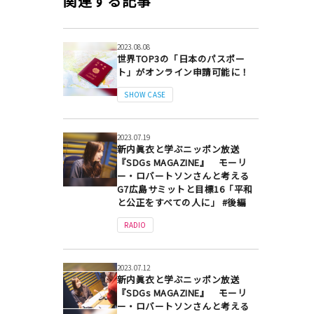
関連する記事
2023.08.08
世界TOP3の「日本のパスポー
ト」がオンライン申請可能に！
SHOW CASE
2023.07.19
新内眞衣と学ぶニッポン放送
『SDGs MAGAZINE』 モーリ
ー・ロバートソンさんと考える
G7広島サミットと目標16「平和
と公正をすべての人に」 #後編
RADIO
2023.07.12
新内眞衣と学ぶニッポン放送
『SDGs MAGAZINE』 モーリ
ー・ロバートソンさんと考える