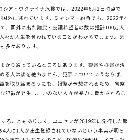
ロシア・ウクライナ危機では、2022年6月1日時点で
が国外に逃れています。ミャンマー紛争でも、2022年4
いて、国外に出た難民・庇護希望者の数は推計100万人
人々が人生を奪われていることがわかるでしょう。ま
も多々あります。
まかり通っているところはあります。警察や検察が汚
める人は後を絶ちません。犯罪についていうならば、
織を取り締まろうにも、報復が予想されるため、警察
々な犯罪が発生し、力のない人々が暴力に脅かされるこ
することもあります。ユニセフが2019年に発行した報
ち4人に1人が出生登録されていないという事実が明ら
分な教育はもちろんのこと、医療や行政サービスも受