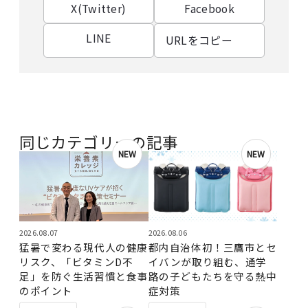
X(Twitter)
Facebook
LINE
URLをコピー
同じカテゴリーの記事
NEW
NEW
2026.08.07
2026.08.06
猛暑で変わる現代人の健康
都内自治体初！三鷹市とセ
リスク、「ビタミンD不
イバンが取り組む、通学
足」を防ぐ生活習慣と食事
路の子どもたちを守る熱中
のポイント
症対策