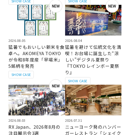
SHOW CASE
SHOW CASE
NEW
NEW
2026.08.05
2026.08.04
猛暑でもおいしい新米を食
猛暑を避けて伝統文化を満
卓へ。AKOMEYA TOKYO
喫！お台場に誕生した“涼
が令和8年度産「早場米」
しい”デジタル夏祭り
5銘柄を発売
『TOKYO レインボー夏祭
り』
SHOW CASE
SHOW CASE
NEW
2026.08.03
2026.07.31
RX Japan、2026年8月の
ニューヨーク発のハンバー
注目展示会3選
ガーレストラン「シェイク