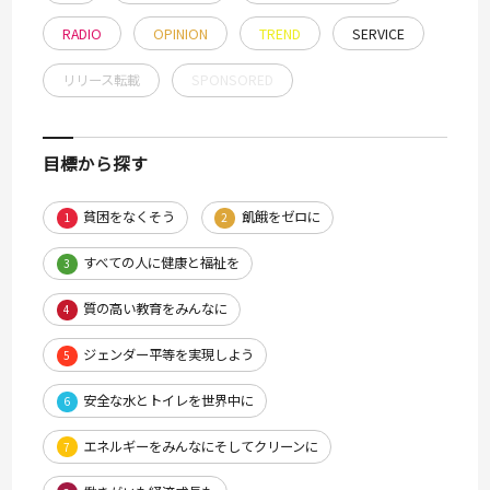
RADIO
OPINION
TREND
SERVICE
リリース転載
SPONSORED
目標から探す
貧困をなくそう
飢餓をゼロに
1
2
すべての人に健康と福祉を
3
質の高い教育をみんなに
4
ジェンダー平等を実現しよう
5
安全な水とトイレを世界中に
6
エネルギーをみんなにそしてクリーンに
7