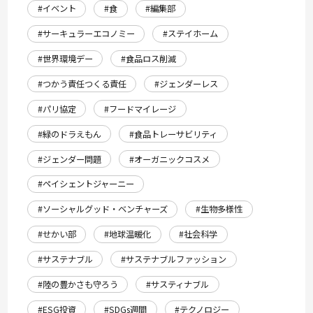
#イベント
#食
#編集部
#サーキュラーエコノミー
#ステイホーム
#世界環境デー
#食品ロス削減
#つかう責任つくる責任
#ジェンダーレス
#パリ協定
#フードマイレージ
#緑のドラえもん
#食品トレーサビリティ
#ジェンダー問題
#オーガニックコスメ
#ペイシェントジャーニー
#ソーシャルグッド・ベンチャーズ
#生物多様性
#せかい部
#地球温暖化
#社会科学
#サステナブル
#サステナブルファッション
#陸の豊かさも守ろう
#サスティナブル
#ESG投資
#SDGs週間
#テクノロジー