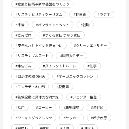
#産業と技術革新の基盤をつくろう
#サステナビリティツーリズム
#昆虫食
#ラジオ
#宇宙
#オンラインイベント
#就職
#ごみゼロ
#つくる責任 つかう責任
#安全な水とトイレを世界中に
#クリーンエネルギー
#サステナブルフード
#国際女性デー
#宇宙ごみ
#ダイレクトトレード
#仕事
#自治体の取り組み
#オーガニックコットン
#モンテディオ山形
#脱炭素
#気候変動に具体的な対策を
#ジェンダー格差
#採用
#コーヒー
#職場環境
#渋谷区
#ワーキングペアレンツ
#サッカー
#希少疾患
#目標13
#教育
#人事
#TIPICA