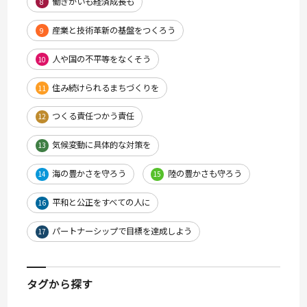
働きがいも経済成長も
8
産業と技術革新の基盤をつくろう
9
人や国の不平等をなくそう
10
住み続けられるまちづくりを
11
つくる責任つかう責任
12
気候変動に具体的な対策を
13
海の豊かさを守ろう
陸の豊かさも守ろう
14
15
平和と公正をすべての人に
16
パートナーシップで目標を達成しよう
17
タグから探す