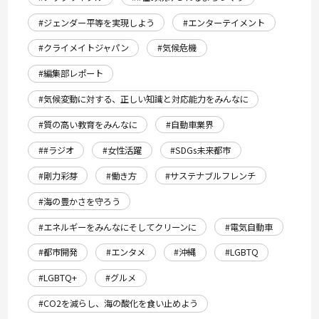
#ジェンダー平等を実現しよう
#エンターテイメント
#クライメイトジャパン
#気候危機
#編集部レポート
#気候変動に対する、正しい知識と対応能力をみんなに
#質の高い教育をみんなに
#自動車業界
##ラジオ
#女性活躍
#SDGs未来都市
#剛力彩芽
#働き方
#サステナブルフレンチ
#海の豊かさを守ろう
#エネルギーをみんなにそしてクリーンに
#電気自動車
#都市開発
#エンタメ
#沖縄
#LGBTQ
#LGBTQ+
#グルメ
#CO2を減らし、海の酸化を食い止めよう