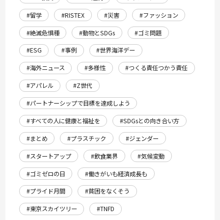
#留学
#RISTEX
#災害
#ファッション
#絶滅危惧種
#動物とSDGs
#ゴミ問題
#ESG
#事例
#世界海洋デー
#海外ニュース
#多様性
#つくる責任つかう責任
#アパレル
#Z世代
#パートナーシップで目標を達成しよう
#すべての人に健康と福祉を
#SDGsとの向き合い方
#まとめ
#プラスチック
#ジェンダー
#スタートアップ
#飲食業界
#気候変動
#ゴミゼロの日
#働きがいも経済成長も
#プライド月間
#貧困をなくそう
#東京スカイツリー
#TNFD