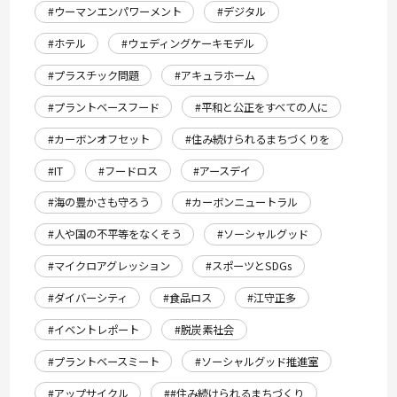
#ウーマンエンパワーメント
#デジタル
#ホテル
#ウェディングケーキモデル
#プラスチック問題
#アキュラホーム
#プラントベースフード
#平和と公正をすべての人に
#カーボンオフセット
#住み続けられるまちづくりを
#IT
#フードロス
#アースデイ
#海の豊かさも守ろう
#カーボンニュートラル
#人や国の不平等をなくそう
#ソーシャルグッド
#マイクロアグレッション
#スポーツとSDGs
#ダイバーシティ
#食品ロス
#江守正多
#イベントレポート
#脱炭素社会
#プラントベースミート
#ソーシャルグッド推進室
#アップサイクル
##住み続けられるまちづくり