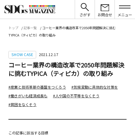
さがす
お問合せ
メニュー
トップ
記事一覧
コーヒー業界の構造改革で2050年問題解決に挑む
TYPICA（ティピカ）の取り組み
SHOW CASE
2021.12.17
コーヒー業界の構造改革で2050年問題解決
に挑むTYPICA（ティピカ）の取り組み
#産業と技術革新の基盤をつくろう
#気候変動に具体的な対策を
#働きがいも経済成長も
#人や国の不平等をなくそう
#貧困をなくそう
この記事に該当する目標