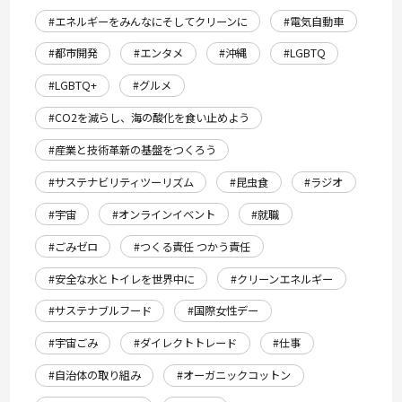
#エネルギーをみんなにそしてクリーンに
#電気自動車
#都市開発
#エンタメ
#沖縄
#LGBTQ
#LGBTQ+
#グルメ
#CO2を減らし、海の酸化を食い止めよう
#産業と技術革新の基盤をつくろう
#サステナビリティツーリズム
#昆虫食
#ラジオ
#宇宙
#オンラインイベント
#就職
#ごみゼロ
#つくる責任 つかう責任
#安全な水とトイレを世界中に
#クリーンエネルギー
#サステナブルフード
#国際女性デー
#宇宙ごみ
#ダイレクトトレード
#仕事
#自治体の取り組み
#オーガニックコットン