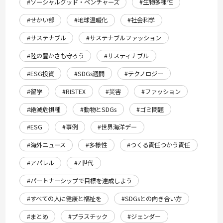
#ソーシャルグッド・ベンチャーズ
#生物多様性
#せかい部
#地球温暖化
#社会科学
#サステナブル
#サステナブルファッション
#陸の豊かさも守ろう
#サスティナブル
#ESG投資
#SDGs週間
#テクノロジー
#留学
#RISTEX
#災害
#ファッション
#絶滅危惧種
#動物とSDGs
#ゴミ問題
#ESG
#事例
#世界海洋デー
#海外ニュース
#多様性
#つくる責任つかう責任
#アパレル
#Z世代
#パートナーシップで目標を達成しよう
#すべての人に健康と福祉を
#SDGsとの向き合い方
#まとめ
#プラスチック
#ジェンダー