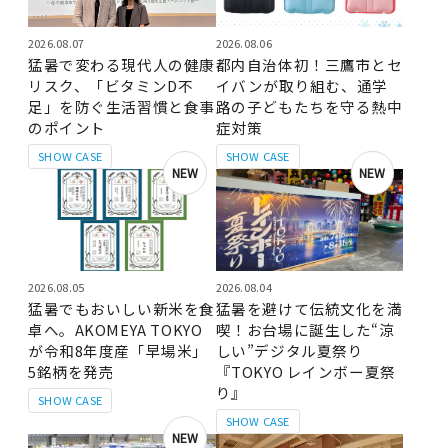
2026.08.07
2026.08.06
猛暑で変わる現代人の健康
都内自治体初！三鷹市とセ
リスク、「ビタミンD不
イバンが取り組む、通学
足」を防ぐ生活習慣と食事
路の子どもたちを守る熱中
のポイント
症対策
SHOW CASE
SHOW CASE
NEW
NEW
2026.08.05
2026.08.04
猛暑でもおいしい新米を食
猛暑を避けて伝統文化を満
卓へ。AKOMEYA TOKYO
喫！お台場に誕生した“涼
が令和8年度産「早場米」
しい”デジタル夏祭り
5銘柄を発売
『TOKYO レインボー夏祭
り』
SHOW CASE
SHOW CASE
NEW