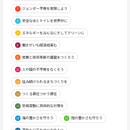
ジェンダー平等を実現しよう
5
安全な水とトイレを世界中に
6
エネルギーをみんなにそしてクリーンに
7
働きがいも経済成長も
8
産業と技術革新の基盤をつくろう
9
人や国の不平等をなくそう
10
住み続けられるまちづくりを
11
つくる責任つかう責任
12
気候変動に具体的な対策を
13
海の豊かさを守ろう
陸の豊かさも守ろう
14
15