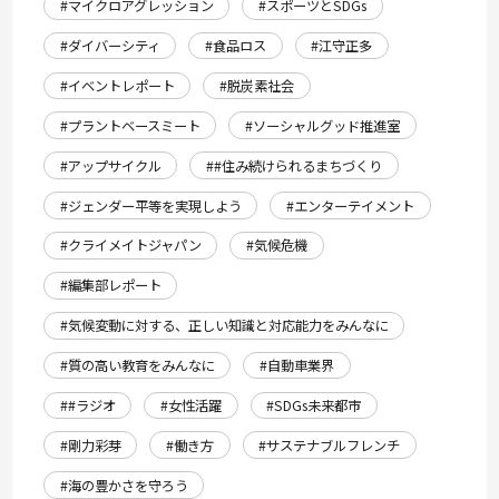
#マイクロアグレッション
#スポーツとSDGs
#ダイバーシティ
#食品ロス
#江守正多
#イベントレポート
#脱炭素社会
#プラントベースミート
#ソーシャルグッド推進室
#アップサイクル
##住み続けられるまちづくり
#ジェンダー平等を実現しよう
#エンターテイメント
#クライメイトジャパン
#気候危機
#編集部レポート
#気候変動に対する、正しい知識と対応能力をみんなに
#質の高い教育をみんなに
#自動車業界
##ラジオ
#女性活躍
#SDGs未来都市
#剛力彩芽
#働き方
#サステナブルフレンチ
#海の豊かさを守ろう