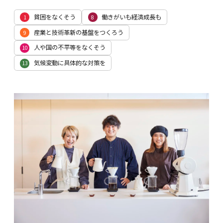
貧困をなくそう
働きがいも経済成長も
1
8
産業と技術革新の基盤をつくろう
9
人や国の不平等をなくそう
10
気候変動に具体的な対策を
13