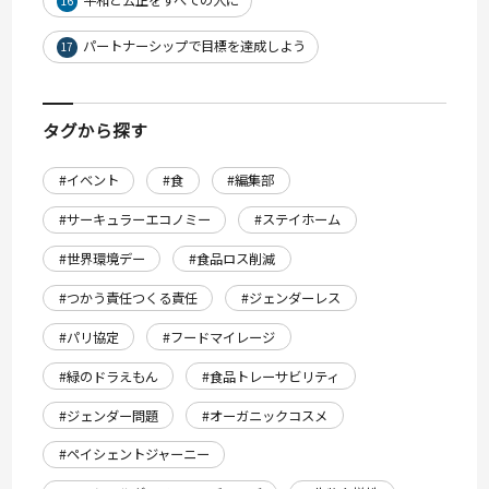
平和と公正をすべての人に
16
パートナーシップで目標を達成しよう
17
タグから探す
#イベント
#食
#編集部
#サーキュラーエコノミー
#ステイホーム
#世界環境デー
#食品ロス削減
#つかう責任つくる責任
#ジェンダーレス
#パリ協定
#フードマイレージ
#緑のドラえもん
#食品トレーサビリティ
#ジェンダー問題
#オーガニックコスメ
#ペイシェントジャーニー