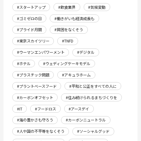
#スタートアップ
#飲食業界
#気候変動
#ゴミゼロの日
#働きがいも経済成長も
#プライド月間
#貧困をなくそう
#東京スカイツリー
#TNFD
#ウーマンエンパワーメント
#デジタル
#ホテル
#ウェディングケーキモデル
#プラスチック問題
#アキュラホーム
#プラントベースフード
#平和と公正をすべての人に
#カーボンオフセット
#住み続けられるまちづくりを
#IT
#フードロス
#アースデイ
#海の豊かさも守ろう
#カーボンニュートラル
#人や国の不平等をなくそう
#ソーシャルグッド