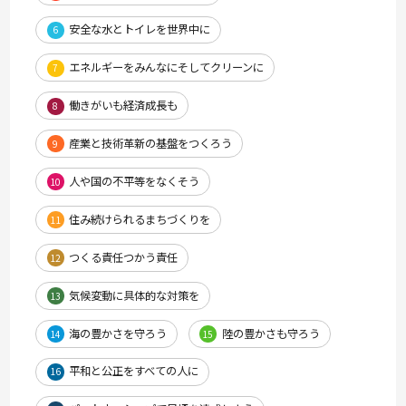
安全な水とトイレを世界中に
6
エネルギーをみんなにそしてクリーンに
7
働きがいも経済成長も
8
産業と技術革新の基盤をつくろう
9
人や国の不平等をなくそう
10
住み続けられるまちづくりを
11
つくる責任つかう責任
12
気候変動に具体的な対策を
13
海の豊かさを守ろう
陸の豊かさも守ろう
14
15
平和と公正をすべての人に
16