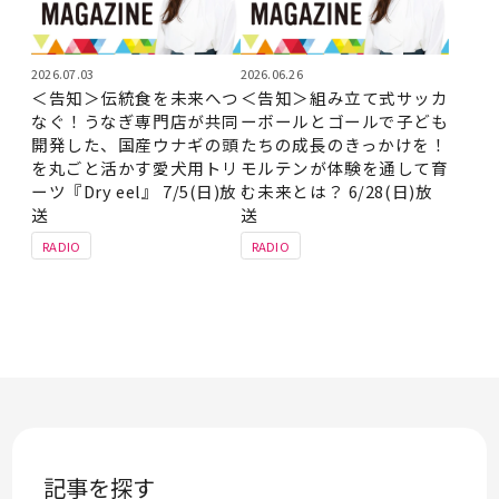
2026.07.03
2026.06.26
＜告知＞伝統食を未来へつ
＜告知＞組み立て式サッカ
なぐ！うなぎ専門店が共同
ーボールとゴールで子ども
開発した、国産ウナギの頭
たちの成長のきっかけを！
を丸ごと活かす愛犬用トリ
モルテンが体験を通して育
ーツ『Dry eel』 7/5(日)放
む未来とは？ 6/28(日)放
送
送
RADIO
RADIO
記事を探す