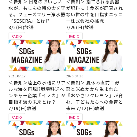
＜告知＞ 日常のおいしい
＜告知＞ 捨てられる食器
水が、もしもの時の命を守
が肥料に！食器が廃棄され
る。フェーズフリー浄水器
ない世の中を目指すニッコ
『SESERA』とは!?
ー株式会社の挑戦
8/2(日)放送
7/26(日)放送
RADIO
RADIO
2026.07.17
2026.07.10
＜告知＞陸上の水槽にリア
＜告知＞ 夏休み直前！野
ルな海を再現⁉環境移送ベ
菜と米ぬかから生まれた
ンチャー企業『イノカ』が
『おやさいクレヨン』が育
目指す海の未来とは？
む、子どもたちへの食育と
7/19(日)放送
未来 7/12(日)放送
RADIO
RADIO