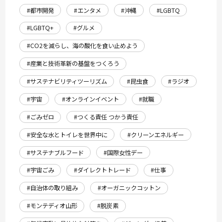
#都市開発
#エンタメ
#沖縄
#LGBTQ
#LGBTQ+
#グルメ
#CO2を減らし、海の酸化を食い止めよう
#産業と技術革新の基盤をつくろう
#サステナビリティツーリズム
#昆虫食
#ラジオ
#宇宙
#オンラインイベント
#就職
#ごみゼロ
#つくる責任 つかう責任
#安全な水とトイレを世界中に
#クリーンエネルギー
#サステナブルフード
#国際女性デー
#宇宙ごみ
#ダイレクトトレード
#仕事
#自治体の取り組み
#オーガニックコットン
#モンテディオ山形
#脱炭素