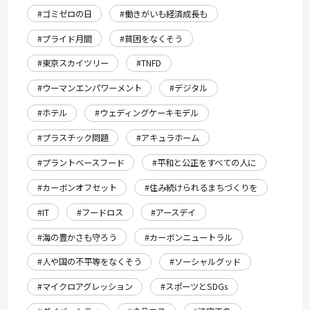
#ゴミゼロの日
#働きがいも経済成長も
#プライド月間
#貧困をなくそう
#東京スカイツリー
#TNFD
#ウーマンエンパワーメント
#デジタル
#ホテル
#ウェディングケーキモデル
#プラスチック問題
#アキュラホーム
#プラントベースフード
#平和と公正をすべての人に
#カーボンオフセット
#住み続けられるまちづくりを
#IT
#フードロス
#アースデイ
#海の豊かさも守ろう
#カーボンニュートラル
#人や国の不平等をなくそう
#ソーシャルグッド
#マイクロアグレッション
#スポーツとSDGs