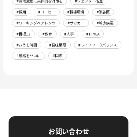
#気候変動に具体的な対策を
#ジェンダー格差
#採用
#コーヒー
#職場環境
#渋谷区
#ワーキングペアレンツ
#サッカー
#希少疾患
#目標13
#教育
#人事
#TIPICA
#おうち時間
#賞味期限
#ライフワークバランス
#飢餓をゼロに
#国際
お問い合わせ