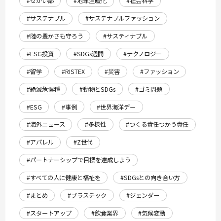
#せかい部
#地球温暖化
#社会科学
#サステナブル
#サステナブルファッション
#陸の豊かさも守ろう
#サスティナブル
#ESG投資
#SDGs週間
#テクノロジー
#留学
#RISTEX
#災害
#ファッション
#絶滅危惧種
#動物とSDGs
#ゴミ問題
#ESG
#事例
#世界海洋デー
#海外ニュース
#多様性
#つくる責任つかう責任
#アパレル
#Z世代
#パートナーシップで目標を達成しよう
#すべての人に健康と福祉を
#SDGsとの向き合い方
#まとめ
#プラスチック
#ジェンダー
#スタートアップ
#飲食業界
#気候変動