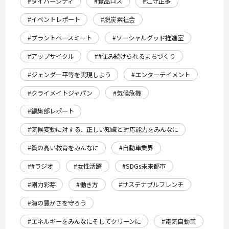
#ダイバーシティ
#食品ロス
#江守正多
#イベントレポート
#脱炭素社会
#プラントベースミート
#ソーシャルグッド推進室
#アップサイクル
##住み続けられるまちづくり
#ジェンダー平等を実現しよう
#エンターテイメント
#クライメイトジャパン
#気候危機
#編集部レポート
#気候変動に対する、正しい知識と対応能力をみんなに
#質の高い教育をみんなに
#自動車業界
##ラジオ
#女性活躍
#SDGs未来都市
#剛力彩芽
#働き方
#サステナブルフレンチ
#海の豊かさを守ろう
#エネルギーをみんなにそしてクリーンに
#電気自動車