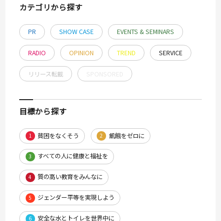
カテゴリから探す
PR
SHOW CASE
EVENTS & SEMINARS
RADIO
OPINION
TREND
SERVICE
リリース転載
SPONSORED
目標から探す
貧困をなくそう
飢餓をゼロに
1
2
すべての人に健康と福祉を
3
質の高い教育をみんなに
4
ジェンダー平等を実現しよう
5
安全な水とトイレを世界中に
6