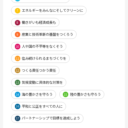
エネルギーをみんなにそしてクリーンに
7
働きがいも経済成長も
8
産業と技術革新の基盤をつくろう
9
人や国の不平等をなくそう
10
住み続けられるまちづくりを
11
つくる責任つかう責任
12
気候変動に具体的な対策を
13
海の豊かさを守ろう
陸の豊かさも守ろう
14
15
平和と公正をすべての人に
16
パートナーシップで目標を達成しよう
17