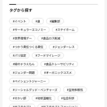
タグから探す
#イベント
#食
#編集部
#サーキュラーエコノミー
#ステイホーム
#世界環境デー
#食品ロス削減
#つかう責任つくる責任
#ジェンダーレス
#パリ協定
#フードマイレージ
#緑のドラえもん
#食品トレーサビリティ
#ジェンダー問題
#オーガニックコスメ
#ペイシェントジャーニー
#ソーシャルグッド・ベンチャーズ
#生物多様性
#せかい部
#地球温暖化
#社会科学
#サステナブル
#サステナブルファッション