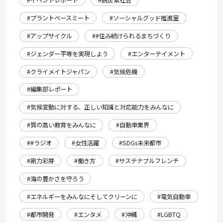
#イベントレポート
#脱炭素社会
#プラントベースミート
#ソーシャルグッド推進室
#アップサイクル
##住み続けられるまちづくり
#ジェンダー平等を実現しよう
#エンターテイメント
#クライメイトジャパン
#気候危機
#編集部レポート
#気候変動に対する、正しい知識と対応能力をみんなに
#質の高い教育をみんなに
#自動車業界
##ラジオ
#女性活躍
#SDGs未来都市
#剛力彩芽
#働き方
#サステナブルフレンチ
#海の豊かさを守ろう
#エネルギーをみんなにそしてクリーンに
#電気自動車
#都市開発
#エンタメ
#沖縄
#LGBTQ