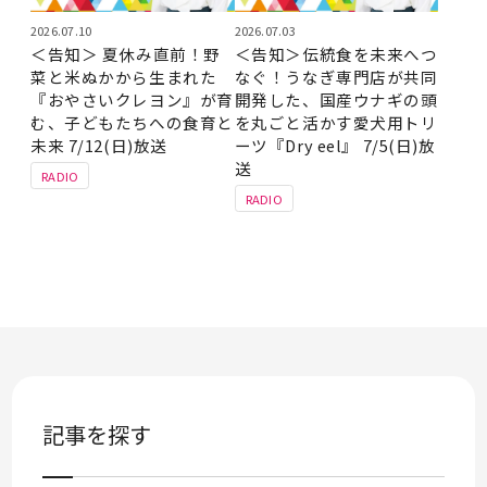
2026.07.10
2026.07.03
＜告知＞ 夏休み直前！野
＜告知＞伝統食を未来へつ
菜と米ぬかから生まれた
なぐ！うなぎ専門店が共同
『おやさいクレヨン』が育
開発した、国産ウナギの頭
む、子どもたちへの食育と
を丸ごと活かす愛犬用トリ
未来 7/12(日)放送
ーツ『Dry eel』 7/5(日)放
送
RADIO
RADIO
記事を探す