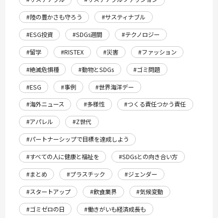
#陸の豊かさも守ろう
#サスティナブル
#ESG投資
#SDGs週間
#テクノロジー
#留学
#RISTEX
#災害
#ファッション
#絶滅危惧種
#動物とSDGs
#ゴミ問題
#ESG
#事例
#世界海洋デー
#海外ニュース
#多様性
#つくる責任つかう責任
#アパレル
#Z世代
#パートナーシップで目標を達成しよう
#すべての人に健康と福祉を
#SDGsとの向き合い方
#まとめ
#プラスチック
#ジェンダー
#スタートアップ
#飲食業界
#気候変動
#ゴミゼロの日
#働きがいも経済成長も