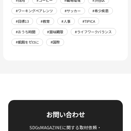
#採用
#コーヒー
#職場環境
#渋谷区
#ワーキングペアレンツ
#サッカー
#希少疾患
#目標13
#教育
#人事
#TIPICA
#おうち時間
#賞味期限
#ライフワークバランス
#飢餓をゼロに
#国際
お問い合わせ
SDGsMAGAZINEに関する取材依頼・