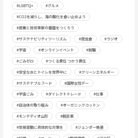
#LGBTQ+
#グルメ
#CO2を減らし、海の酸化を食い止めよう
#産業と技術革新の基盤をつくろう
#サステナビリティツーリズム
#昆虫食
#ラジオ
#宇宙
#オンラインイベント
#就職
#ごみゼロ
#つくる責任 つかう責任
#安全な水とトイレを世界中に
#クリーンエネルギー
#サステナブルフード
#国際女性デー
#宇宙ごみ
#ダイレクトトレード
#仕事
#自治体の取り組み
#オーガニックコットン
#モンテディオ山形
#脱炭素
#気候変動に具体的な対策を
#ジェンダー格差