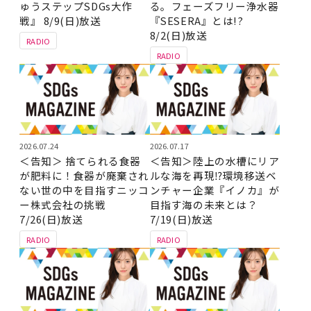
ゅうステップSDGs大作
る。フェーズフリー浄水器
戦』 8/9(日)放送
『SESERA』とは!?
8/2(日)放送
RADIO
RADIO
2026.07.24
2026.07.17
＜告知＞ 捨てられる食器
＜告知＞陸上の水槽にリア
が肥料に！食器が廃棄され
ルな海を再現⁉環境移送ベ
ない世の中を目指すニッコ
ンチャー企業『イノカ』が
ー株式会社の挑戦
目指す海の未来とは？
7/26(日)放送
7/19(日)放送
RADIO
RADIO