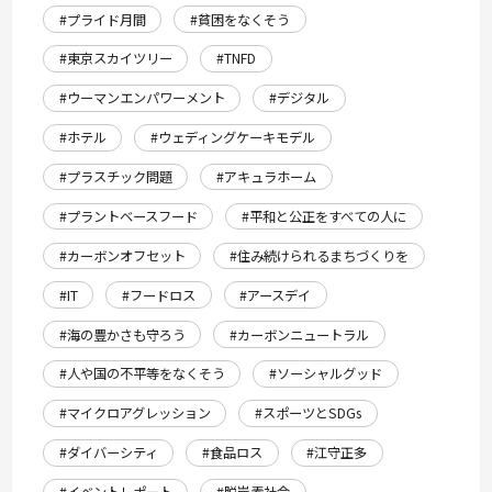
#プライド月間
#貧困をなくそう
#東京スカイツリー
#TNFD
#ウーマンエンパワーメント
#デジタル
#ホテル
#ウェディングケーキモデル
#プラスチック問題
#アキュラホーム
#プラントベースフード
#平和と公正をすべての人に
#カーボンオフセット
#住み続けられるまちづくりを
#IT
#フードロス
#アースデイ
#海の豊かさも守ろう
#カーボンニュートラル
#人や国の不平等をなくそう
#ソーシャルグッド
#マイクロアグレッション
#スポーツとSDGs
#ダイバーシティ
#食品ロス
#江守正多