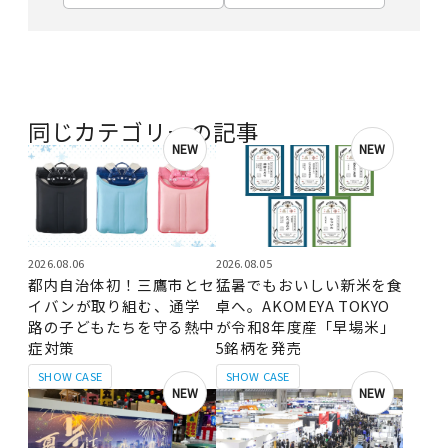
同じカテゴリーの記事
NEW
NEW
2026.08.06
2026.08.05
都内自治体初！三鷹市とセ
猛暑でもおいしい新米を食
イバンが取り組む、通学
卓へ。AKOMEYA TOKYO
路の子どもたちを守る熱中
が令和8年度産「早場米」
症対策
5銘柄を発売
SHOW CASE
SHOW CASE
NEW
NEW