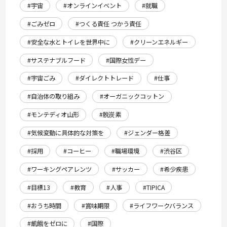
#宇宙
#オンラインイベント
#就職
#ごみゼロ
#つくる責任 つかう責任
#安全な水とトイレを世界中に
#クリーンエネルギー
#サステナブルフード
#国際女性デー
#宇宙ごみ
#ダイレクトトレード
#仕事
#自治体の取り組み
#オーガニックコットン
#モンテディオ山形
#脱炭素
#気候変動に具体的な対策を
#ジェンダー格差
#採用
#コーヒー
#職場環境
#渋谷区
#ワーキングペアレンツ
#サッカー
#希少疾患
#目標13
#教育
#人事
#TIPICA
#おうち時間
#賞味期限
#ライフワークバランス
#飢餓をゼロに
#国際