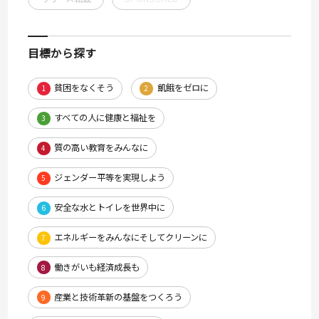
目標から探す
貧困をなくそう
飢餓をゼロに
1
2
すべての人に健康と福祉を
3
質の高い教育をみんなに
4
ジェンダー平等を実現しよう
5
安全な水とトイレを世界中に
6
エネルギーをみんなにそしてクリーンに
7
働きがいも経済成長も
8
産業と技術革新の基盤をつくろう
9