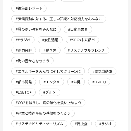
#編集部レポート
#気候変動に対する、正しい知識と対応能力をみんなに
#質の高い教育をみんなに
#自動車業界
##ラジオ
#女性活躍
#SDGs未来都市
#剛力彩芽
#働き方
#サステナブルフレンチ
#海の豊かさを守ろう
#エネルギーをみんなにそしてクリーンに
#電気自動車
#都市開発
#エンタメ
#沖縄
#LGBTQ
#LGBTQ+
#グルメ
#CO2を減らし、海の酸化を食い止めよう
#産業と技術革新の基盤をつくろう
#サステナビリティツーリズム
#昆虫食
#ラジオ