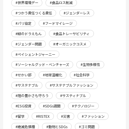
#世界環境デー
#食品ロス削減
#つかう責任つくる責任
#ジェンダーレス
#パリ協定
#フードマイレージ
#緑のドラえもん
#食品トレーサビリティ
#ジェンダー問題
#オーガニックコスメ
#ペイシェントジャーニー
#ソーシャルグッド・ベンチャーズ
#生物多様性
#せかい部
#地球温暖化
#社会科学
#サステナブル
#サステナブルファッション
#陸の豊かさも守ろう
#サスティナブル
#ESG投資
#SDGs週間
#テクノロジー
#留学
#RISTEX
#災害
#ファッション
#絶滅危惧種
#動物とSDGs
#ゴミ問題