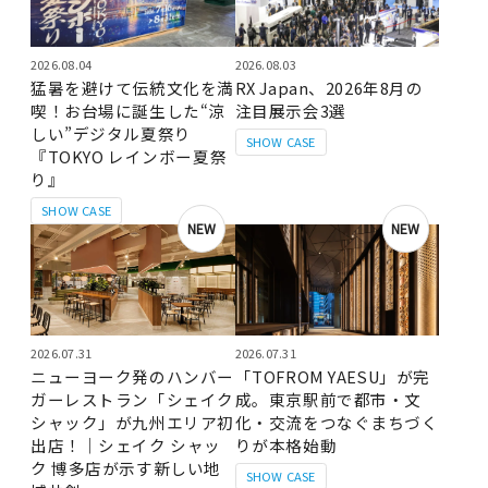
2026.08.04
2026.08.03
猛暑を避けて伝統文化を満
RX Japan、2026年8月の
喫！お台場に誕生した“涼
注目展示会3選
しい”デジタル夏祭り
SHOW CASE
『TOKYO レインボー夏祭
り』
SHOW CASE
NEW
NEW
2026.07.31
2026.07.31
ニューヨーク発のハンバー
「TOFROM YAESU」が完
ガーレストラン「シェイク
成。東京駅前で都市・文
シャック」が九州エリア初
化・交流をつなぐまちづく
出店！｜シェイク シャッ
りが本格始動
ク 博多店が示す新しい地
SHOW CASE