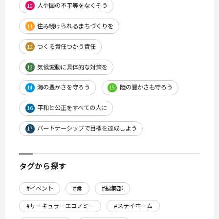
人や国の不平等をなくそう
10
住み続けられるまちづくりを
11
つくる責任つかう責任
12
気候変動に具体的な対策を
13
海の豊かさを守ろう
陸の豊かさも守ろう
14
15
平和と公正をすべての人に
16
パートナーシップで目標を達成しよう
17
タグから探す
#イベント
#食
#編集部
#サーキュラーエコノミー
#ステイホーム