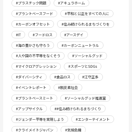
#プラスチック問題
#アキュラホーム
#プラントベースフード
#平和と公正をすべての人に
#カーボンオフセット
#住み続けられるまちづくりを
#IT
#フードロス
#アースデイ
#海の豊かさも守ろう
#カーボンニュートラル
#人や国の不平等をなくそう
#ソーシャルグッド
#マイクロアグレッション
#スポーツとSDGs
#ダイバーシティ
#食品ロス
#江守正多
#イベントレポート
#脱炭素社会
#プラントベースミート
#ソーシャルグッド推進室
#アップサイクル
##住み続けられるまちづくり
#ジェンダー平等を実現しよう
#エンターテイメント
#クライメイトジャパン
#気候危機