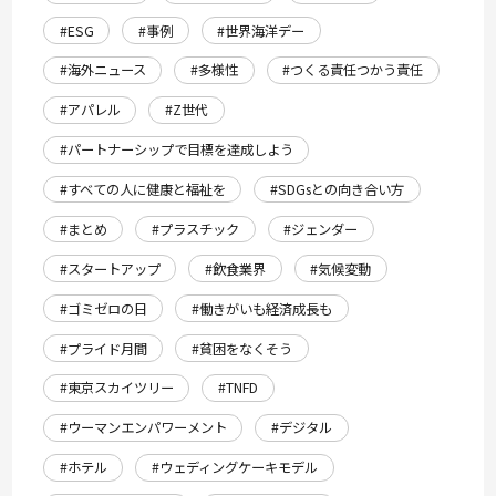
#ESG
#事例
#世界海洋デー
#海外ニュース
#多様性
#つくる責任つかう責任
#アパレル
#Z世代
#パートナーシップで目標を達成しよう
#すべての人に健康と福祉を
#SDGsとの向き合い方
#まとめ
#プラスチック
#ジェンダー
#スタートアップ
#飲食業界
#気候変動
#ゴミゼロの日
#働きがいも経済成長も
#プライド月間
#貧困をなくそう
#東京スカイツリー
#TNFD
#ウーマンエンパワーメント
#デジタル
#ホテル
#ウェディングケーキモデル