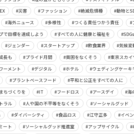
EX
#災害
#ファッション
#絶滅危惧種
#動物とSD
#海外ニュース
#多様性
#つくる責任つかう責任
プで目標を達成しよう
#すべての人に健康と福祉を
#SD
#ジェンダー
#スタートアップ
#飲食業界
#気候変
成長も
#プライド月間
#貧困をなくそう
#東京スカイ
ワーメント
#デジタル
#ホテル
#ウェディングケーキ
#プラントベースフード
#平和と公正をすべての人に
まちづくりを
#IT
#フードロス
#アースデイ
#海
トラル
#人や国の不平等をなくそう
#ソーシャルグッド
s
#ダイバーシティ
#食品ロス
#江守正多
#イベ
ミート
#ソーシャルグッド推進室
#アップサイクル