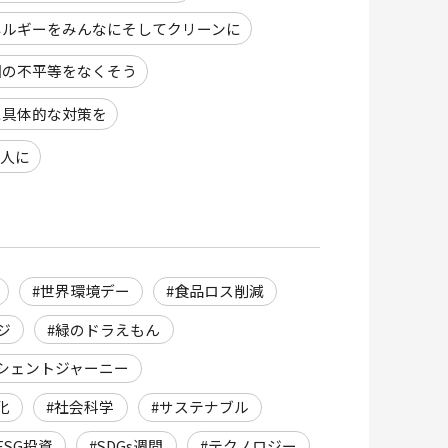
ネルギーをみんなにそしてクリーンに
国の不平等をなくそう
に具体的な対策を
人に
#世界環境デー
#食品ロス削減
ジ
#緑のドラえもん
イシェントジャーニー
化
#社会科学
#サステナブル
ESG投資
#SDGs週間
#テクノロジー