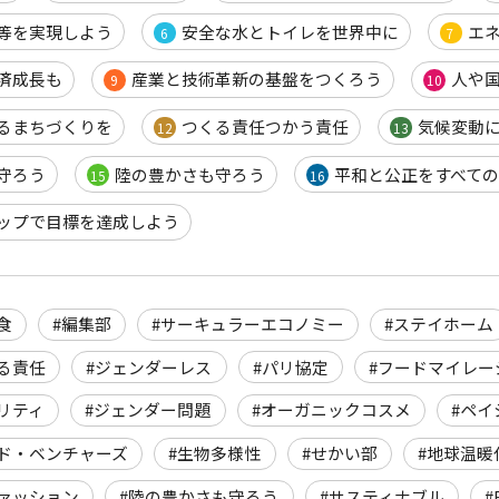
等を実現しよう
安全な水とトイレを世界中に
エ
6
7
済成長も
産業と技術革新の基盤をつくろう
人や
9
10
るまちづくりを
つくる責任つかう責任
気候変動
12
13
守ろう
陸の豊かさも守ろう
平和と公正をすべての
15
16
ップで目標を達成しよう
食
#編集部
#サーキュラーエコノミー
#ステイホーム
る責任
#ジェンダーレス
#パリ協定
#フードマイレー
リティ
#ジェンダー問題
#オーガニックコスメ
#ペ
ド・ベンチャーズ
#生物多様性
#せかい部
#地球温暖
ァッション
#陸の豊かさも守ろう
#サスティナブル
#