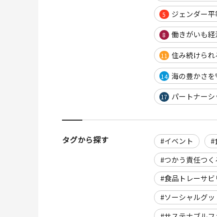
ジェンダー平
5
働きがいも経
8
住み続けられ
11
海の豊かさを
14
パートナーシ
17
タグから探す
#イベント
#
#つかう責任つく
#食品トレーサビ
#ソーシャルグッ
#サステナブルフ