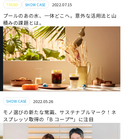
2022.07.15
TREND
SHOW CASE
プールのあの水、一体どこへ。意外な活用法と山
積みの課題とは。
2022.05.26
SHOW CASE
モノ選びの新たな常識、サステナブルマーク！ネ
スプレッソ取得の「B コープ™」に注目