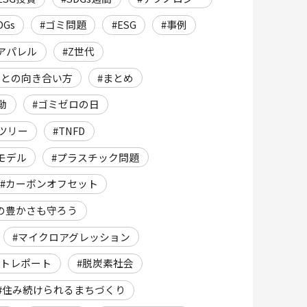
Gs
#ゴミ問題
#ESG
#事例
#アパレル
#Z世代
Gsとの向き合い方
#まとめ
動
#ゴミゼロの日
ツリー
#TNFD
モデル
#プラスチック問題
#カーボンオフセット
の豊かさも守ろう
#マイクロアグレッション
ントレポート
#脱炭素社会
##住み続けられるまちづくり