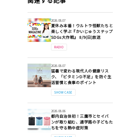
関連する記事
2026.08.07
夏休み本番！ウルトラ怪獣たちと
楽しく学ぶ『かいじゅうステップ
SDGs大作戦』 8/9(日)放送
RADIO
2026.08.07
猛暑で変わる現代人の健康リス
ク、「ビタミンD不足」を防ぐ生
活習慣と食事のポイント
SHOW CASE
2026.08.06
都内自治体初！三鷹市とセイバ
ンが取り組む、通学路の子どもた
ちを守る熱中症対策