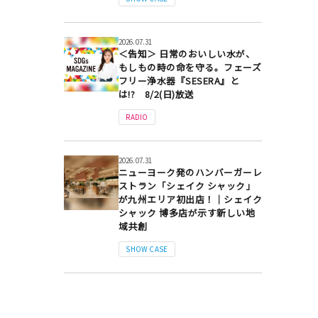
2026.07.31
＜告知＞ 日常のおいしい水が、
もしもの時の命を守る。フェーズ
フリー浄水器『SESERA』と
は!? 8/2(日)放送
RADIO
2026.07.31
ニューヨーク発のハンバーガーレ
ストラン「シェイク シャック」
が九州エリア初出店！｜シェイク
シャック 博多店が示す新しい地
域共創
SHOW CASE