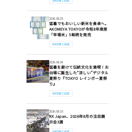
SHOW CASE
2026.08.05
猛暑でもおいしい新米を食卓へ。
AKOMEYA TOKYOが令和8年度産
「早場米」5銘柄を発売
SHOW CASE
2026.08.04
猛暑を避けて伝統文化を満喫！お
台場に誕生した“涼しい”デジタル
夏祭り『TOKYO レインボー夏祭
り』
SHOW CASE
2026.08.03
RX Japan、2026年8月の注目展
示会3選
SHOW CASE