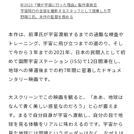
©️2023『僕が宇宙に行った理由』製作委員会
宇宙⾶⾏の全容を撮影するスタッフとして搭乗した平
野陽三氏。本作の監督を務める
本作は、前澤氏が宇宙渡航するまでの過酷な検査や
トレーニング、宇宙に⾶び⽴つまでの道のり、そし
て今から３年までの2021年、日本の民間人として初
めて国際宇宙ステーション (ISS)で12⽇間滞在し、
地球への帰還後までの約7年間に密着したドキュメ
ンタリー映画です。
大スクリーンでこの映画を観ると、「ああ、地球は
なんて青く美しい惑星なのだろう」と心が震えま
す。まるで自分自身が宇宙へ渡航し、自分の目で地
球を見る体験をリアルに味わえるのです。宇宙から
見た地球には国境というボーダーはなく、なぜ人は