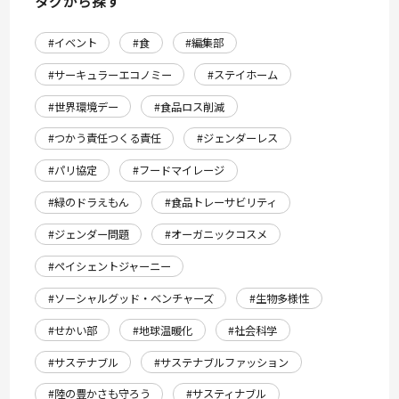
タグから探す
#イベント
#食
#編集部
#サーキュラーエコノミー
#ステイホーム
#世界環境デー
#食品ロス削減
#つかう責任つくる責任
#ジェンダーレス
#パリ協定
#フードマイレージ
#緑のドラえもん
#食品トレーサビリティ
#ジェンダー問題
#オーガニックコスメ
#ペイシェントジャーニー
#ソーシャルグッド・ベンチャーズ
#生物多様性
#せかい部
#地球温暖化
#社会科学
#サステナブル
#サステナブルファッション
#陸の豊かさも守ろう
#サスティナブル