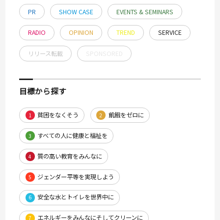
PR
SHOW CASE
EVENTS & SEMINARS
RADIO
OPINION
TREND
SERVICE
リリース転載
SPONSORED
目標から探す
貧困をなくそう
飢餓をゼロに
1
2
すべての人に健康と福祉を
3
質の高い教育をみんなに
4
ジェンダー平等を実現しよう
5
安全な水とトイレを世界中に
6
エネルギーをみんなにそしてクリーンに
7