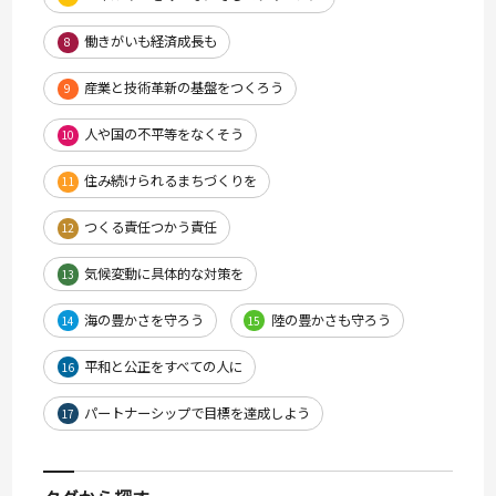
働きがいも経済成長も
8
産業と技術革新の基盤をつくろう
9
人や国の不平等をなくそう
10
住み続けられるまちづくりを
11
つくる責任つかう責任
12
気候変動に具体的な対策を
13
海の豊かさを守ろう
陸の豊かさも守ろう
14
15
平和と公正をすべての人に
16
パートナーシップで目標を達成しよう
17