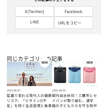
X(Twitter)
Facebook
LINE
URLをコピー
同じカテゴリーの記事
NEW
NEW
2026.08.07
2026.08.06
猛暑で変わる現代人の健康
都内自治体初！三鷹市とセ
リスク、「ビタミンD不
イバンが取り組む、通学
足」を防ぐ生活習慣と食事
路の子どもたちを守る熱中