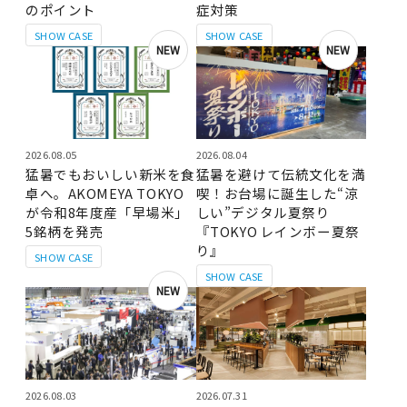
のポイント
症対策
SHOW CASE
SHOW CASE
NEW
NEW
2026.08.05
2026.08.04
猛暑でもおいしい新米を食
猛暑を避けて伝統文化を満
卓へ。AKOMEYA TOKYO
喫！お台場に誕生した“涼
が令和8年度産「早場米」
しい”デジタル夏祭り
5銘柄を発売
『TOKYO レインボー夏祭
り』
SHOW CASE
SHOW CASE
NEW
2026.08.03
2026.07.31