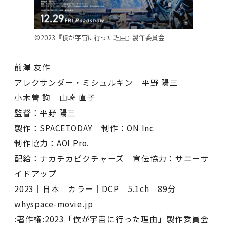
©️2023『僕が宇宙に行った理由』製作委員会
前澤 友作
アレクサンダー・ミシュルキン 平野 陽三
小木曽 詢 山崎 直子
監督：平野 陽三
製作：SPACETODAY 制作：ON Inc
制作協力：AOI Pro.
配給：ナカチカピクチャーズ 宣伝協力：サニーサ
イドアップ
2023｜日本｜カラー｜DCP｜5.1ch｜89分
whyspace-movie.jp
:著作権:2023「僕が宇宙に行った理由」製作委員会