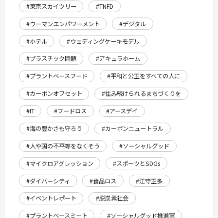
#東京スカイツリー
#TNFD
#ウーマンエンパワーメント
#デジタル
#ホテル
#ウェディングケーキモデル
#プラスチック問題
#アキュラホーム
#プラントベースフード
#平和と公正をすべての人に
#カーボンオフセット
#住み続けられるまちづくりを
#IT
#フードロス
#アースデイ
#海の豊かさも守ろう
#カーボンニュートラル
#人や国の不平等をなくそう
#ソーシャルグッド
#マイクロアグレッション
#スポーツとSDGs
#ダイバーシティ
#食品ロス
#江守正多
#イベントレポート
#脱炭素社会
#プラントベースミート
#ソーシャルグッド推進室