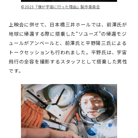
©️2023『僕が宇宙に行った理由』製作委員会
上映会に併せて、⽇本橋三井ホールでは、前澤氏が
地球に帰還する際に搭乗した“ソユーズ”の帰還モジ
ュールがアンベールと、前澤氏と平野陽三氏による
トークセッションも⾏われました。平野氏は、宇宙
⾶⾏の全容を撮影するスタッフとして搭乗した男性
です。