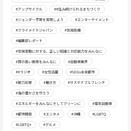
#アップサイクル
##住み続けられるまちづくり
#ジェンダー平等を実現しよう
#エンターテイメント
#クライメイトジャパン
#気候危機
#編集部レポート
#気候変動に対する、正しい知識と対応能力をみんなに
#質の高い教育をみんなに
#自動車業界
##ラジオ
#女性活躍
#SDGs未来都市
#剛力彩芽
#働き方
#サステナブルフレンチ
#海の豊かさを守ろう
#エネルギーをみんなにそしてクリーンに
#電気自動車
#都市開発
#エンタメ
#沖縄
#LGBTQ
#LGBTQ+
#グルメ