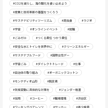
#CO2を減らし、海の酸化を食い止めよう
#産業と技術革新の基盤をつくろう
#サステナビリティツーリズム
#昆虫食
#ラジオ
#宇宙
#オンラインイベント
#就職
#ごみゼロ
#つくる責任 つかう責任
#安全な水とトイレを世界中に
#クリーンエネルギー
#サステナブルフード
#国際女性デー
#宇宙ごみ
#ダイレクトトレード
#仕事
#自治体の取り組み
#オーガニックコットン
#モンテディオ山形
#脱炭素
#気候変動に具体的な対策を
#ジェンダー格差
#採用
#コーヒー
#職場環境
#渋谷区
#ワーキングペアレンツ
#サッカー
#希少疾患