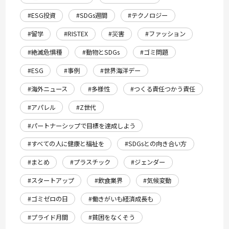
#ESG投資
#SDGs週間
#テクノロジー
#留学
#RISTEX
#災害
#ファッション
#絶滅危惧種
#動物とSDGs
#ゴミ問題
#ESG
#事例
#世界海洋デー
#海外ニュース
#多様性
#つくる責任つかう責任
#アパレル
#Z世代
#パートナーシップで目標を達成しよう
#すべての人に健康と福祉を
#SDGsとの向き合い方
#まとめ
#プラスチック
#ジェンダー
#スタートアップ
#飲食業界
#気候変動
#ゴミゼロの日
#働きがいも経済成長も
#プライド月間
#貧困をなくそう