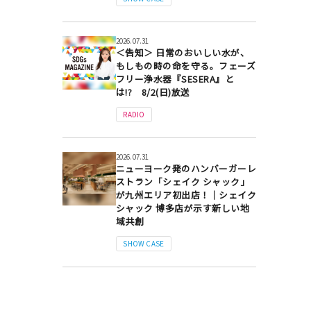
2026.07.31
＜告知＞ 日常のおいしい水が、
もしもの時の命を守る。フェーズ
フリー浄水器『SESERA』と
は!? 8/2(日)放送
RADIO
2026.07.31
ニューヨーク発のハンバーガーレ
ストラン「シェイク シャック」
が九州エリア初出店！｜シェイク
シャック 博多店が示す新しい地
域共創
SHOW CASE