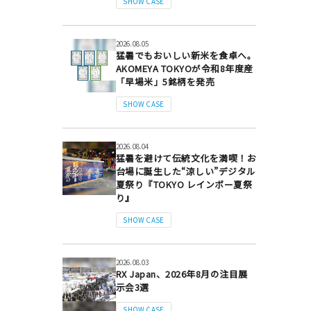
SHOW CASE
2026.08.05
猛暑でもおいしい新米を食卓へ。
AKOMEYA TOKYOが令和8年度産
「早場米」5銘柄を発売
SHOW CASE
2026.08.04
猛暑を避けて伝統文化を満喫！お
台場に誕生した“涼しい”デジタル
夏祭り『TOKYO レインボー夏祭
り』
SHOW CASE
2026.08.03
RX Japan、2026年8月の注目展
示会3選
SHOW CASE