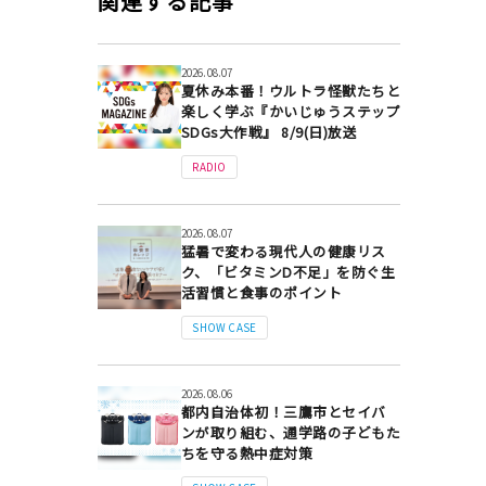
関連する記事
2026.08.07
夏休み本番！ウルトラ怪獣たちと
楽しく学ぶ『かいじゅうステップ
SDGs大作戦』 8/9(日)放送
RADIO
2026.08.07
猛暑で変わる現代人の健康リス
ク、「ビタミンD不足」を防ぐ生
活習慣と食事のポイント
SHOW CASE
2026.08.06
都内自治体初！三鷹市とセイバ
ンが取り組む、通学路の子どもた
ちを守る熱中症対策