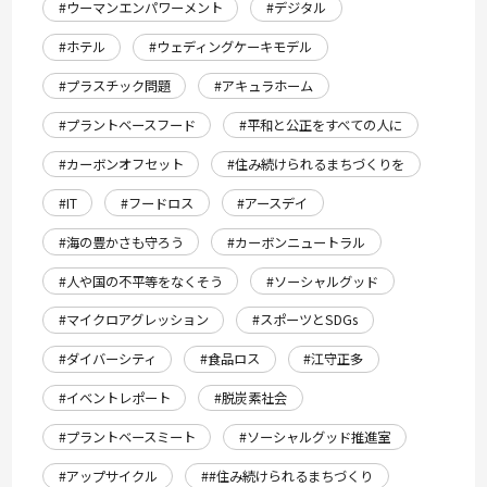
#ウーマンエンパワーメント
#デジタル
#ホテル
#ウェディングケーキモデル
#プラスチック問題
#アキュラホーム
#プラントベースフード
#平和と公正をすべての人に
#カーボンオフセット
#住み続けられるまちづくりを
#IT
#フードロス
#アースデイ
#海の豊かさも守ろう
#カーボンニュートラル
#人や国の不平等をなくそう
#ソーシャルグッド
#マイクロアグレッション
#スポーツとSDGs
#ダイバーシティ
#食品ロス
#江守正多
#イベントレポート
#脱炭素社会
#プラントベースミート
#ソーシャルグッド推進室
#アップサイクル
##住み続けられるまちづくり