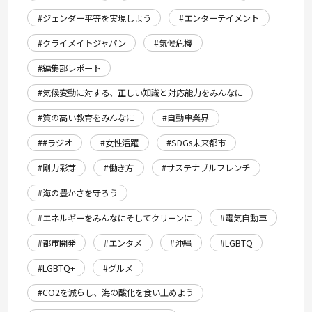
#ジェンダー平等を実現しよう
#エンターテイメント
#クライメイトジャパン
#気候危機
#編集部レポート
#気候変動に対する、正しい知識と対応能力をみんなに
#質の高い教育をみんなに
#自動車業界
##ラジオ
#女性活躍
#SDGs未来都市
#剛力彩芽
#働き方
#サステナブルフレンチ
#海の豊かさを守ろう
#エネルギーをみんなにそしてクリーンに
#電気自動車
#都市開発
#エンタメ
#沖縄
#LGBTQ
#LGBTQ+
#グルメ
#CO2を減らし、海の酸化を食い止めよう