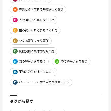
産業と技術革新の基盤をつくろう
9
人や国の不平等をなくそう
10
住み続けられるまちづくりを
11
つくる責任つかう責任
12
気候変動に具体的な対策を
13
海の豊かさを守ろう
陸の豊かさも守ろう
14
15
平和と公正をすべての人に
16
パートナーシップで目標を達成しよう
17
タグから探す