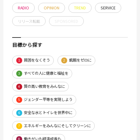
RADIO
OPINION
TREND
SERVICE
リリース転載
SPONSORED
目標から探す
貧困をなくそう
飢餓をゼロに
1
2
すべての人に健康と福祉を
3
質の高い教育をみんなに
4
ジェンダー平等を実現しよう
5
安全な水とトイレを世界中に
6
エネルギーをみんなにそしてクリーンに
7
働きがいも経済成長も
8