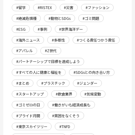
#留学
#RISTEX
#災害
#ファッション
#絶滅危惧種
#動物とSDGs
#ゴミ問題
#ESG
#事例
#世界海洋デー
#海外ニュース
#多様性
#つくる責任つかう責任
#アパレル
#Z世代
#パートナーシップで目標を達成しよう
#すべての人に健康と福祉を
#SDGsとの向き合い方
#まとめ
#プラスチック
#ジェンダー
#スタートアップ
#飲食業界
#気候変動
#ゴミゼロの日
#働きがいも経済成長も
#プライド月間
#貧困をなくそう
#東京スカイツリー
#TNFD