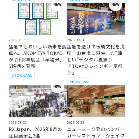
NEW
NEW
2026.08.05
2026.08.04
猛暑でもおいしい新米を食
猛暑を避けて伝統文化を満
卓へ。AKOMEYA TOKYO
喫！お台場に誕生した“涼
が令和8年度産「早場米」
しい”デジタル夏祭り
5銘柄を発売
『TOKYO レインボー夏祭
り』
SHOW CASE
SHOW CASE
NEW
2026.08.03
2026.07.31
RX Japan、2026年8月の
ニューヨーク発のハンバー
注目展示会3選
ガーレストラン「シェイク