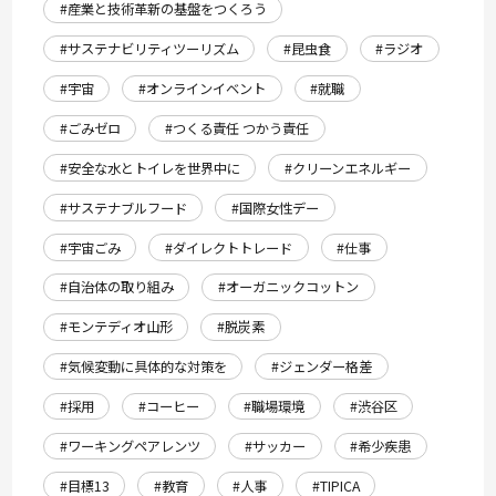
#産業と技術革新の基盤をつくろう
#サステナビリティツーリズム
#昆虫食
#ラジオ
#宇宙
#オンラインイベント
#就職
#ごみゼロ
#つくる責任 つかう責任
#安全な水とトイレを世界中に
#クリーンエネルギー
#サステナブルフード
#国際女性デー
#宇宙ごみ
#ダイレクトトレード
#仕事
#自治体の取り組み
#オーガニックコットン
#モンテディオ山形
#脱炭素
#気候変動に具体的な対策を
#ジェンダー格差
#採用
#コーヒー
#職場環境
#渋谷区
#ワーキングペアレンツ
#サッカー
#希少疾患
#目標13
#教育
#人事
#TIPICA