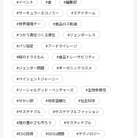
#イベント
#食
#編集部
#サーキュラーエコノミー
#ステイホーム
#世界環境デー
#食品ロス削減
#つかう責任つくる責任
#ジェンダーレス
#パリ協定
#フードマイレージ
#緑のドラえもん
#食品トレーサビリティ
#ジェンダー問題
#オーガニックコスメ
#ペイシェントジャーニー
#ソーシャルグッド・ベンチャーズ
#生物多様性
#せかい部
#地球温暖化
#社会科学
#サステナブル
#サステナブルファッション
#陸の豊かさも守ろう
#サスティナブル
#ESG投資
#SDGs週間
#テクノロジー