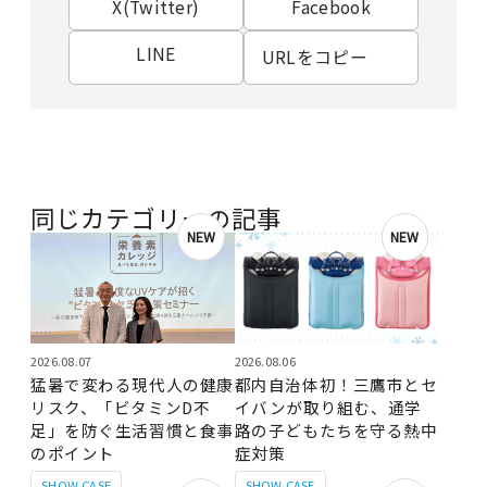
X(Twitter)
Facebook
LINE
URLをコピー
同じカテゴリーの記事
NEW
NEW
2026.08.07
2026.08.06
猛暑で変わる現代人の健康
都内自治体初！三鷹市とセ
リスク、「ビタミンD不
イバンが取り組む、通学
足」を防ぐ生活習慣と食事
路の子どもたちを守る熱中
のポイント
症対策
SHOW CASE
SHOW CASE