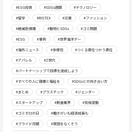
#ESG投資
#SDGs週間
#テクノロジー
#留学
#RISTEX
#災害
#ファッション
#絶滅危惧種
#動物とSDGs
#ゴミ問題
#ESG
#事例
#世界海洋デー
#海外ニュース
#多様性
#つくる責任つかう責任
#アパレル
#Z世代
#パートナーシップで目標を達成しよう
#すべての人に健康と福祉を
#SDGsとの向き合い方
#まとめ
#プラスチック
#ジェンダー
#スタートアップ
#飲食業界
#気候変動
#ゴミゼロの日
#働きがいも経済成長も
#プライド月間
#貧困をなくそう