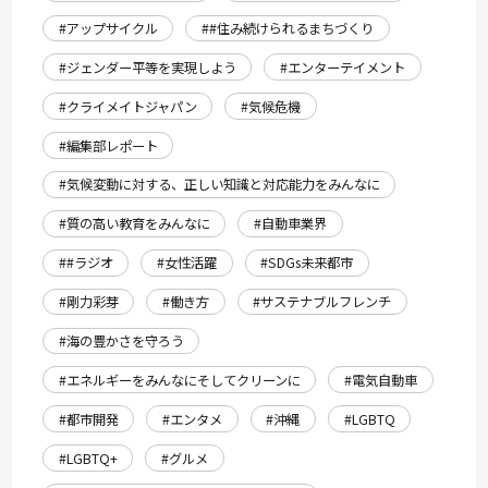
#アップサイクル
##住み続けられるまちづくり
#ジェンダー平等を実現しよう
#エンターテイメント
#クライメイトジャパン
#気候危機
#編集部レポート
#気候変動に対する、正しい知識と対応能力をみんなに
#質の高い教育をみんなに
#自動車業界
##ラジオ
#女性活躍
#SDGs未来都市
#剛力彩芽
#働き方
#サステナブルフレンチ
#海の豊かさを守ろう
#エネルギーをみんなにそしてクリーンに
#電気自動車
#都市開発
#エンタメ
#沖縄
#LGBTQ
#LGBTQ+
#グルメ