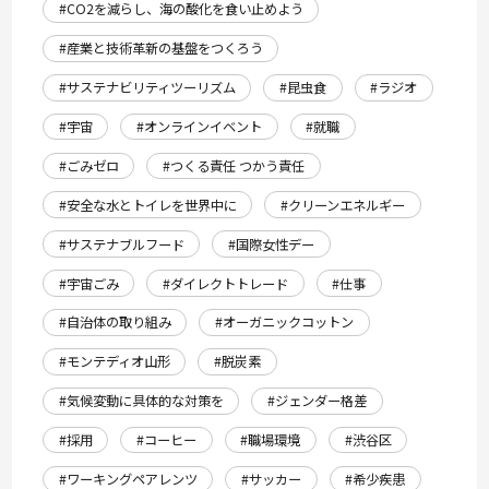
#CO2を減らし、海の酸化を食い止めよう
#産業と技術革新の基盤をつくろう
#サステナビリティツーリズム
#昆虫食
#ラジオ
#宇宙
#オンラインイベント
#就職
#ごみゼロ
#つくる責任 つかう責任
#安全な水とトイレを世界中に
#クリーンエネルギー
#サステナブルフード
#国際女性デー
#宇宙ごみ
#ダイレクトトレード
#仕事
#自治体の取り組み
#オーガニックコットン
#モンテディオ山形
#脱炭素
#気候変動に具体的な対策を
#ジェンダー格差
#採用
#コーヒー
#職場環境
#渋谷区
#ワーキングペアレンツ
#サッカー
#希少疾患