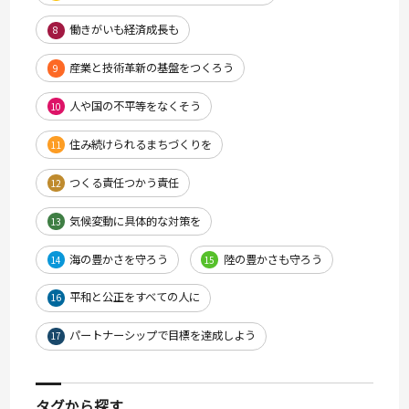
働きがいも経済成長も
8
産業と技術革新の基盤をつくろう
9
人や国の不平等をなくそう
10
住み続けられるまちづくりを
11
つくる責任つかう責任
12
気候変動に具体的な対策を
13
海の豊かさを守ろう
陸の豊かさも守ろう
14
15
平和と公正をすべての人に
16
パートナーシップで目標を達成しよう
17
タグから探す