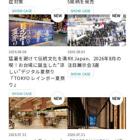
症対策
5銘柄を発売
SHOW CASE
SHOW CASE
NEW
NEW
2026.08.04
2026.08.03
猛暑を避けて伝統文化を満
RX Japan、2026年8月の
喫！お台場に誕生した“涼
注目展示会3選
しい”デジタル夏祭り
SHOW CASE
『TOKYO レインボー夏祭
り』
SHOW CASE
NEW
NEW
2026.07.31
2026.07.31