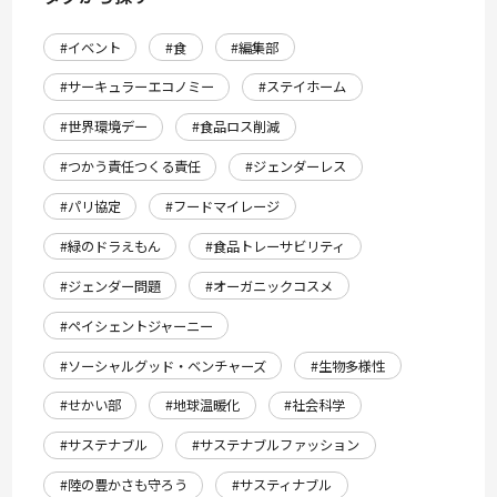
#イベント
#食
#編集部
#サーキュラーエコノミー
#ステイホーム
#世界環境デー
#食品ロス削減
#つかう責任つくる責任
#ジェンダーレス
#パリ協定
#フードマイレージ
#緑のドラえもん
#食品トレーサビリティ
#ジェンダー問題
#オーガニックコスメ
#ペイシェントジャーニー
#ソーシャルグッド・ベンチャーズ
#生物多様性
#せかい部
#地球温暖化
#社会科学
#サステナブル
#サステナブルファッション
#陸の豊かさも守ろう
#サスティナブル