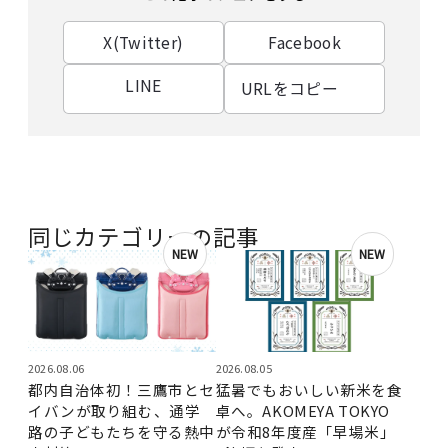
X(Twitter)
Facebook
LINE
URLをコピー
同じカテゴリーの記事
NEW
NEW
2026.08.06
2026.08.05
都内自治体初！三鷹市とセ
猛暑でもおいしい新米を食
イバンが取り組む、通学
卓へ。AKOMEYA TOKYO
路の子どもたちを守る熱中
が令和8年度産「早場米」