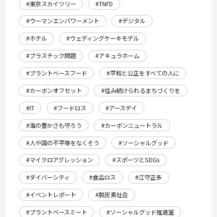
#東京スカイツリー
#TNFD
#ウーマンエンパワーメント
#デジタル
#ホテル
#ウェディングケーキモデル
#プラスチック問題
#アキュラホーム
#プラントベースフード
#平和と公正をすべての人に
#カーボンオフセット
#住み続けられるまちづくりを
#IT
#フードロス
#アースデイ
#海の豊かさも守ろう
#カーボンニュートラル
#人や国の不平等をなくそう
#ソーシャルグッド
#マイクロアグレッション
#スポーツとSDGs
#ダイバーシティ
#食品ロス
#江守正多
#イベントレポート
#脱炭素社会
#プラントベースミート
#ソーシャルグッド推進室