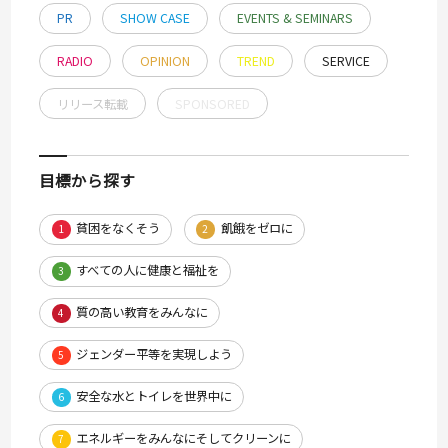
PR
SHOW CASE
EVENTS & SEMINARS
RADIO
OPINION
TREND
SERVICE
リリース転載
SPONSORED
目標から探す
貧困をなくそう
飢餓をゼロに
1
2
すべての人に健康と福祉を
3
質の高い教育をみんなに
4
ジェンダー平等を実現しよう
5
安全な水とトイレを世界中に
6
エネルギーをみんなにそしてクリーンに
7