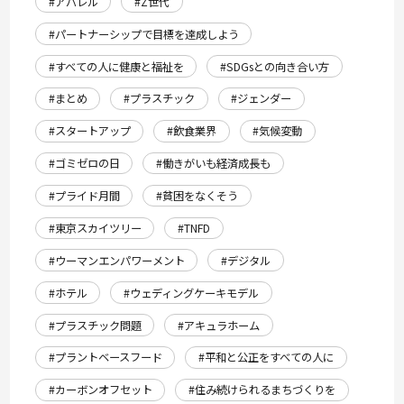
#アパレル
#Z世代
#パートナーシップで目標を達成しよう
#すべての人に健康と福祉を
#SDGsとの向き合い方
#まとめ
#プラスチック
#ジェンダー
#スタートアップ
#飲食業界
#気候変動
#ゴミゼロの日
#働きがいも経済成長も
#プライド月間
#貧困をなくそう
#東京スカイツリー
#TNFD
#ウーマンエンパワーメント
#デジタル
#ホテル
#ウェディングケーキモデル
#プラスチック問題
#アキュラホーム
#プラントベースフード
#平和と公正をすべての人に
#カーボンオフセット
#住み続けられるまちづくりを