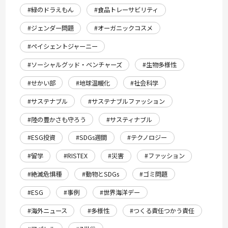
#緑のドラえもん
#食品トレーサビリティ
#ジェンダー問題
#オーガニックコスメ
#ペイシェントジャーニー
#ソーシャルグッド・ベンチャーズ
#生物多様性
#せかい部
#地球温暖化
#社会科学
#サステナブル
#サステナブルファッション
#陸の豊かさも守ろう
#サスティナブル
#ESG投資
#SDGs週間
#テクノロジー
#留学
#RISTEX
#災害
#ファッション
#絶滅危惧種
#動物とSDGs
#ゴミ問題
#ESG
#事例
#世界海洋デー
#海外ニュース
#多様性
#つくる責任つかう責任