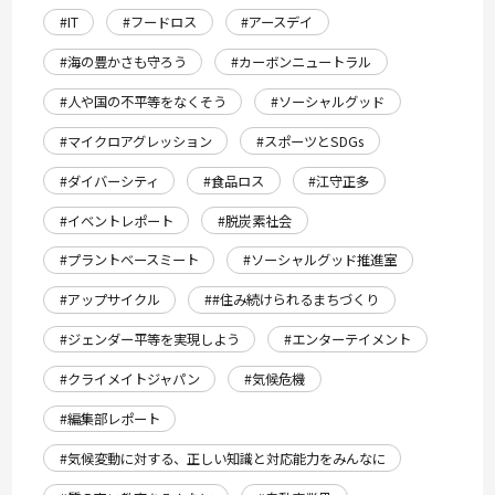
#IT
#フードロス
#アースデイ
#海の豊かさも守ろう
#カーボンニュートラル
#人や国の不平等をなくそう
#ソーシャルグッド
#マイクロアグレッション
#スポーツとSDGs
#ダイバーシティ
#食品ロス
#江守正多
#イベントレポート
#脱炭素社会
#プラントベースミート
#ソーシャルグッド推進室
#アップサイクル
##住み続けられるまちづくり
#ジェンダー平等を実現しよう
#エンターテイメント
#クライメイトジャパン
#気候危機
#編集部レポート
#気候変動に対する、正しい知識と対応能力をみんなに