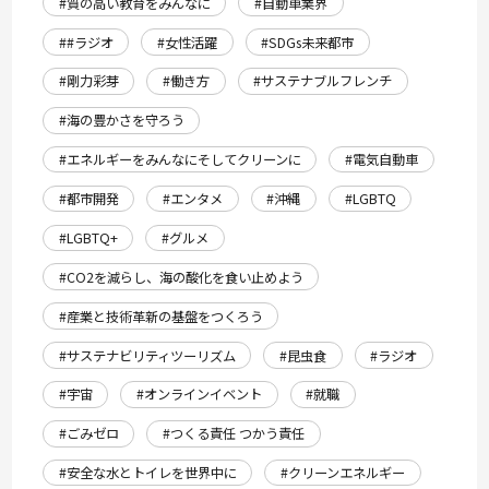
#質の高い教育をみんなに
#自動車業界
##ラジオ
#女性活躍
#SDGs未来都市
#剛力彩芽
#働き方
#サステナブルフレンチ
#海の豊かさを守ろう
#エネルギーをみんなにそしてクリーンに
#電気自動車
#都市開発
#エンタメ
#沖縄
#LGBTQ
#LGBTQ+
#グルメ
#CO2を減らし、海の酸化を食い止めよう
#産業と技術革新の基盤をつくろう
#サステナビリティツーリズム
#昆虫食
#ラジオ
#宇宙
#オンラインイベント
#就職
#ごみゼロ
#つくる責任 つかう責任
#安全な水とトイレを世界中に
#クリーンエネルギー