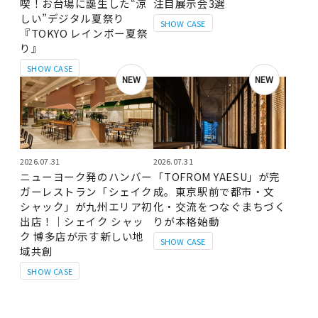
喫！お台場に誕生した“涼
注目展示会3選
しい”デジタル夏祭り
SHOW CASE
『TOKYO レインボー夏祭
り』
SHOW CASE
NEW
NEW
2026.07.31
2026.07.31
ニューヨーク発のハンバー
「TOFROM YAESU」が完
ガーレストラン「シェイク
成。東京駅前で都市・文
シャック」が九州エリア初
化・交流をつなぐまちづく
出店！｜シェイク シャッ
りが本格始動
ク 博多店が示す新しい地
SHOW CASE
域共創
SHOW CASE