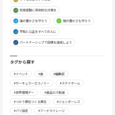
気候変動に具体的な対策を
13
海の豊かさを守ろう
陸の豊かさも守ろう
14
15
平和と公正をすべての人に
16
パートナーシップで目標を達成しよう
17
タグから探す
#イベント
#食
#編集部
#サーキュラーエコノミー
#ステイホーム
#世界環境デー
#食品ロス削減
#つかう責任つくる責任
#ジェンダーレス
#パリ協定
#フードマイレージ