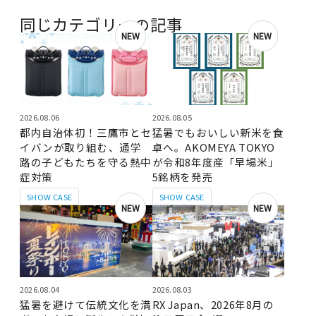
同じカテゴリーの記事
NEW
NEW
2026.08.06
2026.08.05
都内自治体初！三鷹市とセ
猛暑でもおいしい新米を食
イバンが取り組む、通学
卓へ。AKOMEYA TOKYO
路の子どもたちを守る熱中
が令和8年度産「早場米」
症対策
5銘柄を発売
SHOW CASE
SHOW CASE
NEW
NEW
2026.08.04
2026.08.03
猛暑を避けて伝統文化を満
RX Japan、2026年8月の