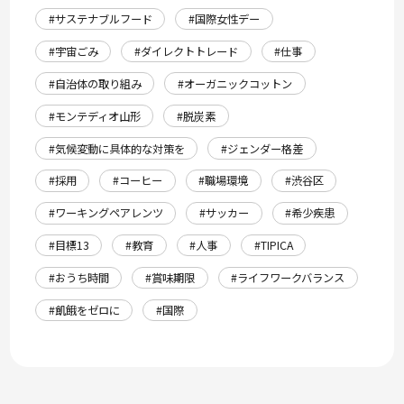
#サステナブルフード
#国際女性デー
#宇宙ごみ
#ダイレクトトレード
#仕事
#自治体の取り組み
#オーガニックコットン
#モンテディオ山形
#脱炭素
#気候変動に具体的な対策を
#ジェンダー格差
#採用
#コーヒー
#職場環境
#渋谷区
#ワーキングペアレンツ
#サッカー
#希少疾患
#目標13
#教育
#人事
#TIPICA
#おうち時間
#賞味期限
#ライフワークバランス
#飢餓をゼロに
#国際