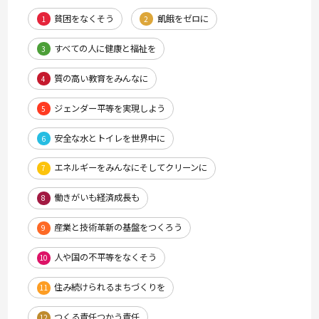
貧困をなくそう
飢餓をゼロに
1
2
すべての人に健康と福祉を
3
質の高い教育をみんなに
4
ジェンダー平等を実現しよう
5
安全な水とトイレを世界中に
6
エネルギーをみんなにそしてクリーンに
7
働きがいも経済成長も
8
産業と技術革新の基盤をつくろう
9
人や国の不平等をなくそう
10
住み続けられるまちづくりを
11
つくる責任つかう責任
12