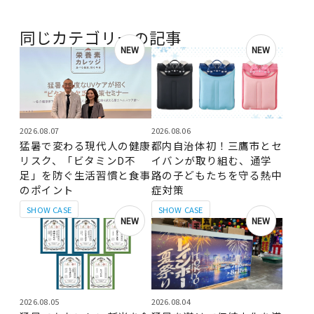
同じカテゴリーの記事
NEW
NEW
2026.08.07
2026.08.06
猛暑で変わる現代人の健康
都内自治体初！三鷹市とセ
リスク、「ビタミンD不
イバンが取り組む、通学
足」を防ぐ生活習慣と食事
路の子どもたちを守る熱中
のポイント
症対策
SHOW CASE
SHOW CASE
NEW
NEW
2026.08.05
2026.08.04