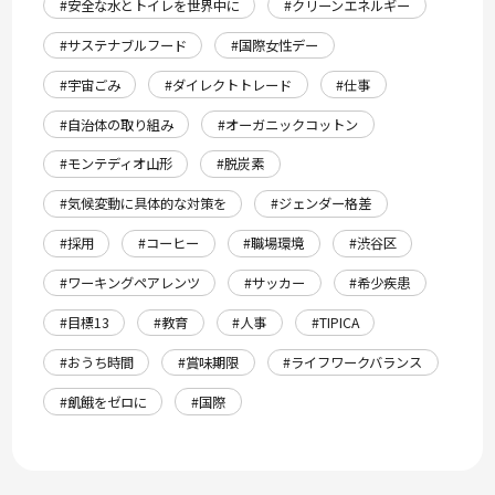
#安全な水とトイレを世界中に
#クリーンエネルギー
#サステナブルフード
#国際女性デー
#宇宙ごみ
#ダイレクトトレード
#仕事
#自治体の取り組み
#オーガニックコットン
#モンテディオ山形
#脱炭素
#気候変動に具体的な対策を
#ジェンダー格差
#採用
#コーヒー
#職場環境
#渋谷区
#ワーキングペアレンツ
#サッカー
#希少疾患
#目標13
#教育
#人事
#TIPICA
#おうち時間
#賞味期限
#ライフワークバランス
#飢餓をゼロに
#国際