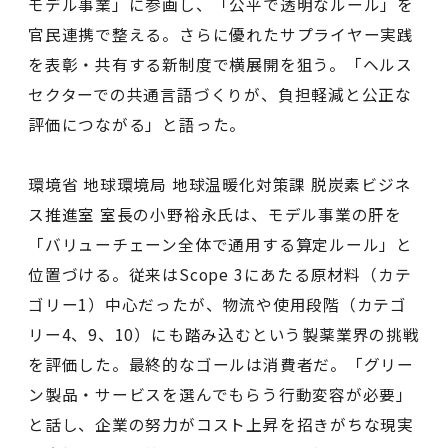
モデル事業」に参画し、「公平で透明なルール」を
官民連携で整える。さらに優れたサプライヤー実践
を表彰・共有する新制度で横展開を狙う。「ヘルス
セクターでの共通言語づくりが、負担軽減と公正な
評価につながる」と語った。
環境省 地球環境局 地球温暖化対策課 脱炭素ビジネ
ス推進室 室⻑の小野裕永氏は、モデル事業の肝を
「バリューチェーン全体で通用する算定ルール」と
位置づける。従来はScope 3にあたる原材料（カテ
ゴリー1）中心だったが、物流や使用段階（カテゴ
リー4、9、10）にも踏み込むという製薬業界の挑戦
を評価した。最終的なゴールは消費者だ。「グリー
ン製品・サービスを選んでもらう行動変容が必要」
と話し、企業の努力がコスト上昇を招きがちな現実