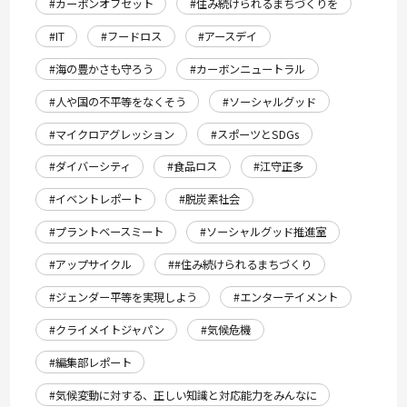
#カーボンオフセット
#住み続けられるまちづくりを
#IT
#フードロス
#アースデイ
#海の豊かさも守ろう
#カーボンニュートラル
#人や国の不平等をなくそう
#ソーシャルグッド
#マイクロアグレッション
#スポーツとSDGs
#ダイバーシティ
#食品ロス
#江守正多
#イベントレポート
#脱炭素社会
#プラントベースミート
#ソーシャルグッド推進室
#アップサイクル
##住み続けられるまちづくり
#ジェンダー平等を実現しよう
#エンターテイメント
#クライメイトジャパン
#気候危機
#編集部レポート
#気候変動に対する、正しい知識と対応能力をみんなに