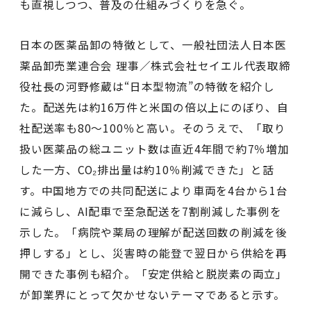
も直視しつつ、普及の仕組みづくりを急ぐ。
日本の医薬品卸の特徴として、一般社団法人日本医
薬品卸売業連合会 理事／株式会社セイエル代表取締
役社長の河野修蔵は“日本型物流”の特徴を紹介し
た。配送先は約16万件と米国の倍以上にのぼり、自
社配送率も80〜100％と高い。そのうえで、「取り
扱い医薬品の総ユニット数は直近4年間で約7％増加
した一方、CO₂排出量は約10％削減できた」と話
す。中国地方での共同配送により車両を4台から1台
に減らし、AI配車で至急配送を7割削減した事例を
示した。「病院や薬局の理解が配送回数の削減を後
押しする」とし、災害時の能登で翌日から供給を再
開できた事例も紹介。「安定供給と脱炭素の両立」
が卸業界にとって欠かせないテーマであると示す。