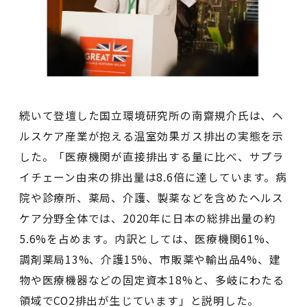
続いて登壇した国立環境研究所の南齋規介氏は、ヘ
ルスケア産業が抱える温室効果ガス排出の実態を示
した。「医療機関が直接排出する量に比べ、サプラ
イチェーン由来の排出量は8.6倍に達しています。病
院や診療所、薬局、介護、製薬などを含めたヘルス
ケア分野全体では、2020年に日本の総排出量の約
5.6%を占めます。内訳としては、医療機関61%、
調剤薬局13%、介護15%、市販薬や輸出品4%、建
物や医療機器などの固定資本18%と、多岐にわたる
領域でCO2排出が生じています」と説明した。