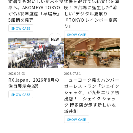
猛暑でもおいしい新米を食
猛暑を避けて伝統文化を満
卓へ。AKOMEYA TOKYO
喫！お台場に誕生した“涼
が令和8年度産「早場米」
しい”デジタル夏祭り
5銘柄を発売
『TOKYO レインボー夏祭
り』
SHOW CASE
SHOW CASE
NEW
2026.08.03
2026.07.31
RX Japan、2026年8月の
ニューヨーク発のハンバー
注目展示会3選
ガーレストラン「シェイク
シャック」が九州エリア初
SHOW CASE
出店！｜シェイク シャッ
ク 博多店が示す新しい地
域共創
SHOW CASE