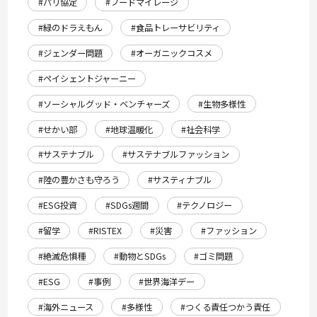
#パリ協定
#フードマイレージ
#緑のドラえもん
#食品トレーサビリティ
#ジェンダー問題
#オーガニックコスメ
#ペイシェントジャーニー
#ソーシャルグッド・ベンチャーズ
#生物多様性
#せかい部
#地球温暖化
#社会科学
#サステナブル
#サステナブルファッション
#陸の豊かさも守ろう
#サスティナブル
#ESG投資
#SDGs週間
#テクノロジー
#留学
#RISTEX
#災害
#ファッション
#絶滅危惧種
#動物とSDGs
#ゴミ問題
#ESG
#事例
#世界海洋デー
#海外ニュース
#多様性
#つくる責任つかう責任