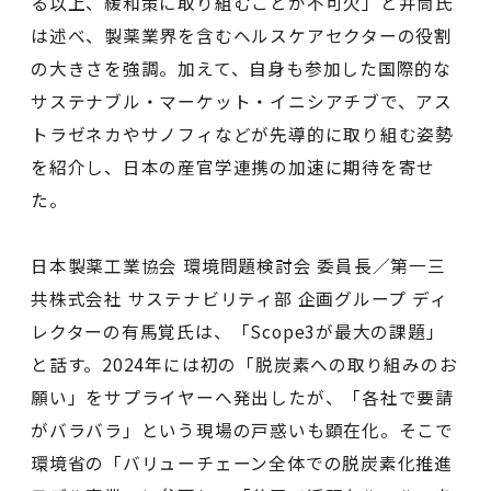
る以上、緩和策に取り組むことが不可欠」と井筒氏
は述べ、製薬業界を含むヘルスケアセクターの役割
の大きさを強調。加えて、自身も参加した国際的な
サステナブル・マーケット・イニシアチブで、アス
トラゼネカやサノフィなどが先導的に取り組む姿勢
を紹介し、日本の産官学連携の加速に期待を寄せ
た。
⽇本製薬⼯業協会 環境問題検討会 委員⻑／第⼀三
共株式会社 サステナビリティ部 企画グループ ディ
レクターの有馬覚氏は、「Scope3が最大の課題」
と話す。2024年には初の「脱炭素への取り組みのお
願い」をサプライヤーへ発出したが、「各社で要請
がバラバラ」という現場の戸惑いも顕在化。そこで
環境省の「バリューチェーン全体での脱炭素化推進