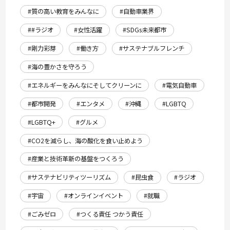
#質の高い教育をみんなに
#自動車業界
##ラジオ
#女性活躍
#SDGs未来都市
#剛力彩芽
#働き方
#サステナブルフレンチ
#海の豊かさを守ろう
#エネルギーをみんなにそしてクリーンに
#電気自動車
#都市開発
#エンタメ
#沖縄
#LGBTQ
#LGBTQ+
#グルメ
#CO2を減らし、海の酸化を食い止めよう
#産業と技術革新の基盤をつくろう
#サステナビリティツーリズム
#昆虫食
#ラジオ
#宇宙
#オンラインイベント
#就職
#ごみゼロ
#つくる責任 つかう責任