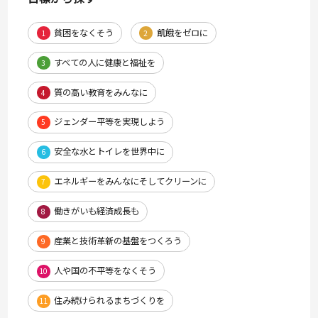
貧困をなくそう
飢餓をゼロに
1
2
すべての人に健康と福祉を
3
質の高い教育をみんなに
4
ジェンダー平等を実現しよう
5
安全な水とトイレを世界中に
6
エネルギーをみんなにそしてクリーンに
7
働きがいも経済成長も
8
産業と技術革新の基盤をつくろう
9
人や国の不平等をなくそう
10
住み続けられるまちづくりを
11