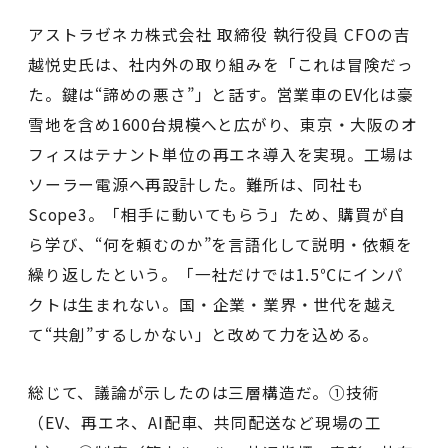
アストラゼネカ株式会社 取締役 執⾏役員 CFOの吉
越悦史氏は、社内外の取り組みを「これは冒険だっ
た。鍵は“諦めの悪さ”」と話す。営業車のEV化は豪
雪地を含め1600台規模へと広がり、東京・大阪のオ
フィスはテナント単位の再エネ導入を実現。工場は
ソーラー電源へ再設計した。難所は、同社も
Scope3。「相手に動いてもらう」ため、購買が自
ら学び、“何を頼むのか”を言語化して説明・依頼を
繰り返したという。「一社だけでは1.5℃にインパ
クトは生まれない。国・企業・業界・世代を越え
て“共創”するしかない」と改めて力を込める。
総じて、議論が示したのは三層構造だ。①技術
（EV、再エネ、AI配車、共同配送など現場の工