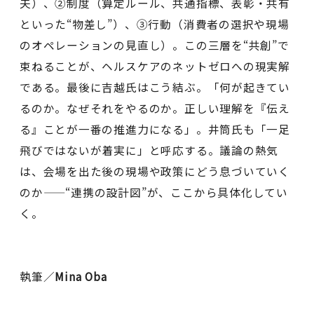
夫）、②制度（算定ルール、共通指標、表彰・共有
といった“物差し”）、③行動（消費者の選択や現場
のオペレーションの見直し）。この三層を“共創”で
束ねることが、ヘルスケアのネットゼロへの現実解
である。最後に吉越氏はこう結ぶ。「何が起きてい
るのか。なぜそれをやるのか。正しい理解を『伝え
る』ことが一番の推進力になる」。井筒氏も「一足
飛びではないが着実に」と呼応する。議論の熱気
は、会場を出た後の現場や政策にどう息づいていく
のか——“連携の設計図”が、ここから具体化してい
く。
執筆／
Mina Oba