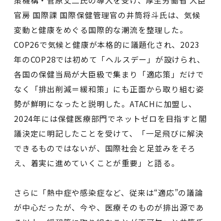
策機構・菅原丈二氏の導入を受け、厚⽣労働省 ⼤⾂
官房 国際課 国際保健管理官の井筒将斗氏は、気候
変動と健康をめぐる国際的な潮流を整理した。
COP26で気候と健康が本格的に議題化され、2023
年のCOP28では初めて「ヘルスデー」が設けられ、
各国の保健当局が大臣級で集まり「適応策」だけで
なく「排出削減＝緩和策」にも正面から取り組む姿
勢が鮮明になったと説明した。ATACHに加盟し、
2024年には保健医療部門でネットゼロを目指すと閣
議決定に明記したことを受けて、「一足飛びに解決
できるものではないが、国際社会と足並みをそろ
え、着実に進めていくことが重要」と語る。
さらに「熱中症や感染症など、従来は“適応”の議論
が中心だったが、今や、医療そのものが排出源であ