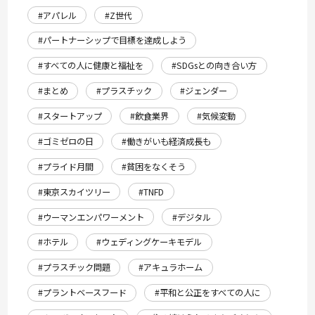
#アパレル
#Z世代
#パートナーシップで目標を達成しよう
#すべての人に健康と福祉を
#SDGsとの向き合い方
#まとめ
#プラスチック
#ジェンダー
#スタートアップ
#飲食業界
#気候変動
#ゴミゼロの日
#働きがいも経済成長も
#プライド月間
#貧困をなくそう
#東京スカイツリー
#TNFD
#ウーマンエンパワーメント
#デジタル
#ホテル
#ウェディングケーキモデル
#プラスチック問題
#アキュラホーム
#プラントベースフード
#平和と公正をすべての人に