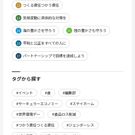
つくる責任つかう責任
12
気候変動に具体的な対策を
13
海の豊かさを守ろう
陸の豊かさも守ろう
14
15
平和と公正をすべての人に
16
パートナーシップで目標を達成しよう
17
タグから探す
#イベント
#食
#編集部
#サーキュラーエコノミー
#ステイホーム
#世界環境デー
#食品ロス削減
#つかう責任つくる責任
#ジェンダーレス