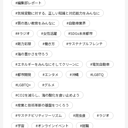
#編集部レポート
#気候変動に対する、正しい知識と対応能力をみんなに
#質の高い教育をみんなに
#自動車業界
##ラジオ
#女性活躍
#SDGs未来都市
#剛力彩芽
#働き方
#サステナブルフレンチ
#海の豊かさを守ろう
#エネルギーをみんなにそしてクリーンに
#電気自動車
#都市開発
#エンタメ
#沖縄
#LGBTQ
#LGBTQ+
#グルメ
#CO2を減らし、海の酸化を食い止めよう
#産業と技術革新の基盤をつくろう
#サステナビリティツーリズム
#昆虫食
#ラジオ
#宇宙
#オンラインイベント
#就職