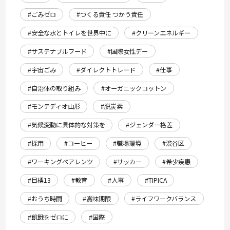
#ごみゼロ
#つくる責任 つかう責任
#安全な水とトイレを世界中に
#クリーンエネルギー
#サステナブルフード
#国際女性デー
#宇宙ごみ
#ダイレクトトレード
#仕事
#自治体の取り組み
#オーガニックコットン
#モンテディオ山形
#脱炭素
#気候変動に具体的な対策を
#ジェンダー格差
#採用
#コーヒー
#職場環境
#渋谷区
#ワーキングペアレンツ
#サッカー
#希少疾患
#目標13
#教育
#人事
#TIPICA
#おうち時間
#賞味期限
#ライフワークバランス
#飢餓をゼロに
#国際