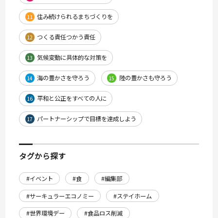
住み続けられるまちづくりを
11
つくる責任つかう責任
12
気候変動に具体的な対策を
13
海の豊かさを守ろう
陸の豊かさも守ろう
14
15
平和と公正をすべての人に
16
パートナーシップで目標を達成しよう
17
タグから探す
#イベント
#食
#編集部
#サーキュラーエコノミー
#ステイホーム
#世界環境デー
#食品ロス削減