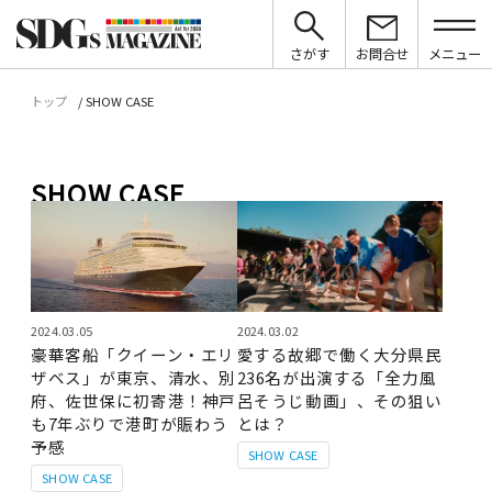
さがす
お問合せ
メニュー
トップ
SHOW CASE
SHOW CASE
2024.03.05
2024.03.02
豪華客船「クイーン・エリ
愛する故郷で働く大分県民
ザベス」が東京、清水、別
236名が出演する「全力風
府、佐世保に初寄港！神戸
呂そうじ動画」、その狙い
も7年ぶりで港町が賑わう
とは？
予感
SHOW CASE
SHOW CASE