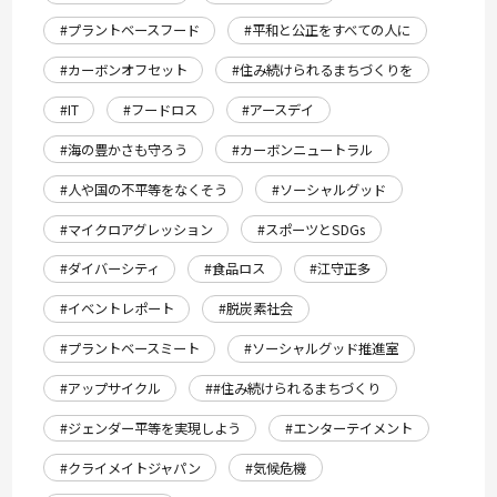
#プラントベースフード
#平和と公正をすべての人に
#カーボンオフセット
#住み続けられるまちづくりを
#IT
#フードロス
#アースデイ
#海の豊かさも守ろう
#カーボンニュートラル
#人や国の不平等をなくそう
#ソーシャルグッド
#マイクロアグレッション
#スポーツとSDGs
#ダイバーシティ
#食品ロス
#江守正多
#イベントレポート
#脱炭素社会
#プラントベースミート
#ソーシャルグッド推進室
#アップサイクル
##住み続けられるまちづくり
#ジェンダー平等を実現しよう
#エンターテイメント
#クライメイトジャパン
#気候危機