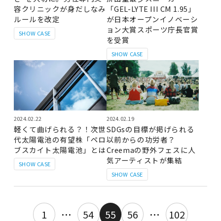
容クリニックが身だしなみ
「GEL-LYTE III CM 1.95」
ルールを改定
が日本オープンイノベーシ
ョン大賞スポーツ庁長官賞
SHOW CASE
を受賞
SHOW CASE
2024.02.22
2024.02.19
軽くて曲げられる？！次世
SDGsの目標が掲げられる
代太陽電池の有望株「ペロ
以前からの功労者？
ブスカイト太陽電池」とは
Creemaの野外フェスに人
気アーティストが集結
SHOW CASE
SHOW CASE
1
…
54
55
56
…
102