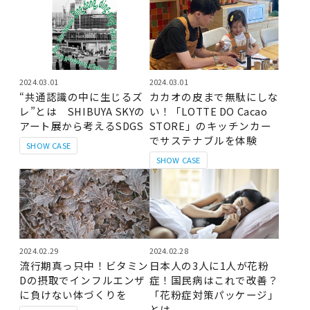
2024.03.01
2024.03.01
“共通認識の中に生じるズ
カカオの皮まで無駄にしな
レ”とは SHIBUYA SKYの
い！「LOTTE DO Cacao
アート展から考えるSDGS
STORE」のキッチンカー
でサステナブルを体験
SHOW CASE
SHOW CASE
2024.02.29
2024.02.28
流行期真っ只中！ビタミン
日本人の3人に1人が花粉
Dの摂取でインフルエンザ
症！国民病はこれで改善？
に負けない体づくりを
「花粉症対策パッケージ」
とは