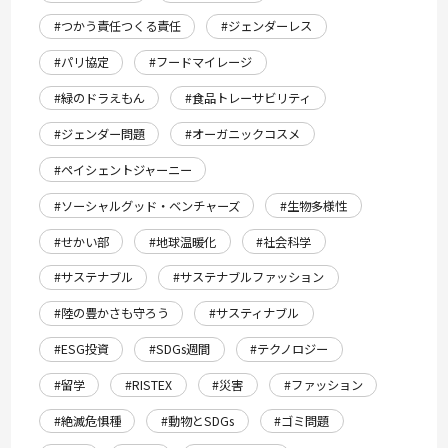
#つかう責任つくる責任
#ジェンダーレス
#パリ協定
#フードマイレージ
#緑のドラえもん
#食品トレーサビリティ
#ジェンダー問題
#オーガニックコスメ
#ペイシェントジャーニー
#ソーシャルグッド・ベンチャーズ
#生物多様性
#せかい部
#地球温暖化
#社会科学
#サステナブル
#サステナブルファッション
#陸の豊かさも守ろう
#サスティナブル
#ESG投資
#SDGs週間
#テクノロジー
#留学
#RISTEX
#災害
#ファッション
#絶滅危惧種
#動物とSDGs
#ゴミ問題