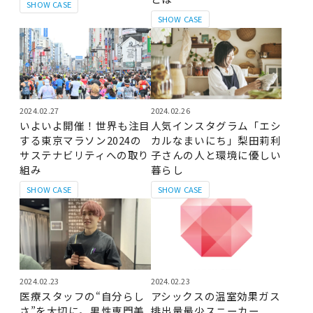
SHOW CASE
SHOW CASE
2024.02.27
2024.02.26
いよいよ開催！世界も注目
人気インスタグラム「エシ
する東京マラソン2024の
カルなまいにち」梨田莉利
サステナビリティへの取り
子さんの人と環境に優しい
組み
暮らし
SHOW CASE
SHOW CASE
2024.02.23
2024.02.23
医療スタッフの“自分らし
アシックスの温室効果ガス
さ”を大切に。男性専門美
排出量最少スニーカー