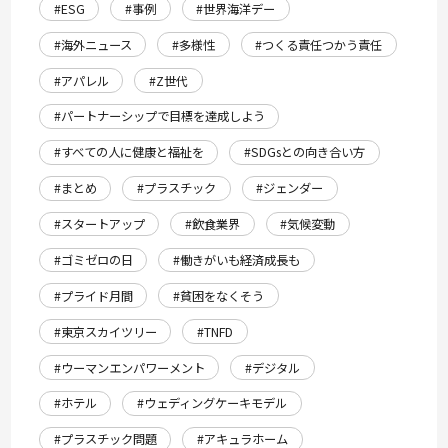
#ESG
#事例
#世界海洋デー
#海外ニュース
#多様性
#つくる責任つかう責任
#アパレル
#Z世代
#パートナーシップで目標を達成しよう
#すべての人に健康と福祉を
#SDGsとの向き合い方
#まとめ
#プラスチック
#ジェンダー
#スタートアップ
#飲食業界
#気候変動
#ゴミゼロの日
#働きがいも経済成長も
#プライド月間
#貧困をなくそう
#東京スカイツリー
#TNFD
#ウーマンエンパワーメント
#デジタル
#ホテル
#ウェディングケーキモデル
#プラスチック問題
#アキュラホーム