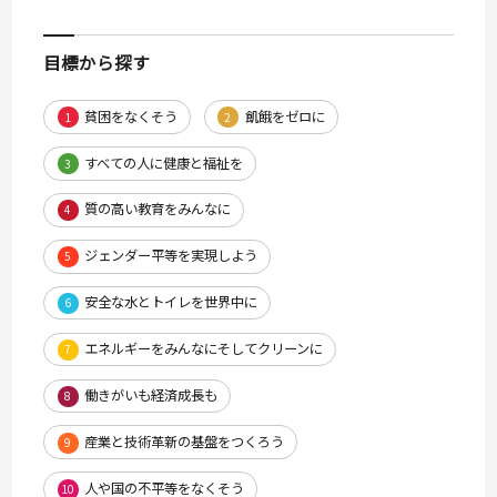
目標から探す
貧困をなくそう
飢餓をゼロに
1
2
すべての人に健康と福祉を
3
質の高い教育をみんなに
4
ジェンダー平等を実現しよう
5
安全な水とトイレを世界中に
6
エネルギーをみんなにそしてクリーンに
7
働きがいも経済成長も
8
産業と技術革新の基盤をつくろう
9
人や国の不平等をなくそう
10