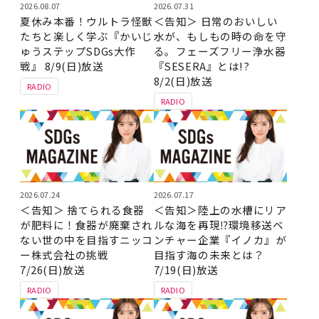
2026.08.07
2026.07.31
夏休み本番！ウルトラ怪獣
＜告知＞ 日常のおいしい
たちと楽しく学ぶ『かいじ
水が、もしもの時の命を守
ゅうステップSDGs大作
る。フェーズフリー浄水器
戦』 8/9(日)放送
『SESERA』とは!?
8/2(日)放送
RADIO
RADIO
2026.07.24
2026.07.17
＜告知＞ 捨てられる食器
＜告知＞陸上の水槽にリア
が肥料に！食器が廃棄され
ルな海を再現⁉環境移送ベ
ない世の中を目指すニッコ
ンチャー企業『イノカ』が
ー株式会社の挑戦
目指す海の未来とは？
7/26(日)放送
7/19(日)放送
RADIO
RADIO