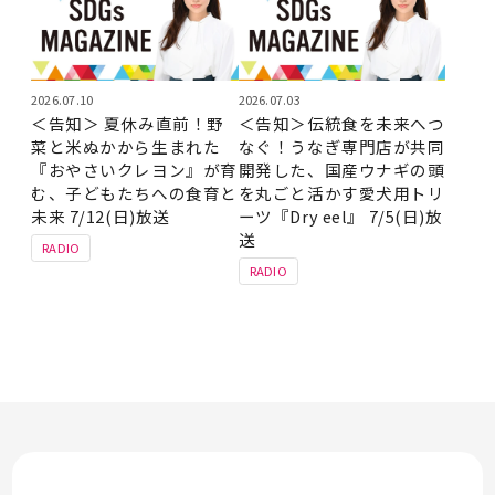
2026.07.10
2026.07.03
＜告知＞ 夏休み直前！野
＜告知＞伝統食を未来へつ
菜と米ぬかから生まれた
なぐ！うなぎ専門店が共同
『おやさいクレヨン』が育
開発した、国産ウナギの頭
む、子どもたちへの食育と
を丸ごと活かす愛犬用トリ
未来 7/12(日)放送
ーツ『Dry eel』 7/5(日)放
送
RADIO
RADIO