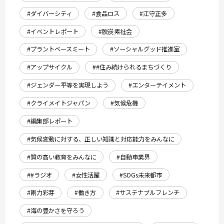
#ダイバーシティ
#食品ロス
#江守正多
#イベントレポート
#脱炭素社会
#プラントベースミート
#ソーシャルグッド推進室
#アップサイクル
##住み続けられるまちづくり
#ジェンダー平等を実現しよう
#エンターテイメント
#クライメイトジャパン
#気候危機
#編集部レポート
#気候変動に対する、正しい知識と対応能力をみんなに
#質の高い教育をみんなに
#自動車業界
##ラジオ
#女性活躍
#SDGs未来都市
#剛力彩芽
#働き方
#サステナブルフレンチ
#海の豊かさを守ろう