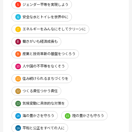
ジェンダー平等を実現しよう
5
安全な水とトイレを世界中に
6
エネルギーをみんなにそしてクリーンに
7
働きがいも経済成長も
8
産業と技術革新の基盤をつくろう
9
人や国の不平等をなくそう
10
住み続けられるまちづくりを
11
つくる責任つかう責任
12
気候変動に具体的な対策を
13
海の豊かさを守ろう
陸の豊かさも守ろう
14
15
平和と公正をすべての人に
16