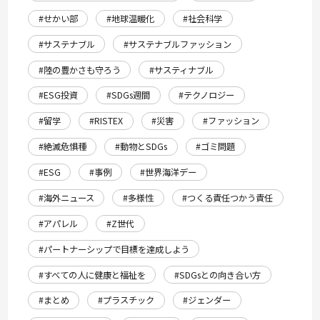
#せかい部
#地球温暖化
#社会科学
#サステナブル
#サステナブルファッション
#陸の豊かさも守ろう
#サスティナブル
#ESG投資
#SDGs週間
#テクノロジー
#留学
#RISTEX
#災害
#ファッション
#絶滅危惧種
#動物とSDGs
#ゴミ問題
#ESG
#事例
#世界海洋デー
#海外ニュース
#多様性
#つくる責任つかう責任
#アパレル
#Z世代
#パートナーシップで目標を達成しよう
#すべての人に健康と福祉を
#SDGsとの向き合い方
#まとめ
#プラスチック
#ジェンダー