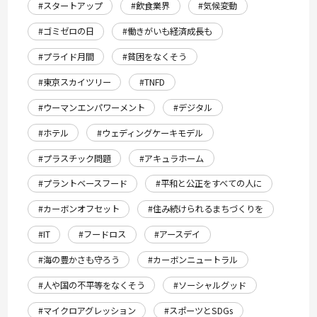
#スタートアップ
#飲食業界
#気候変動
#ゴミゼロの日
#働きがいも経済成長も
#プライド月間
#貧困をなくそう
#東京スカイツリー
#TNFD
#ウーマンエンパワーメント
#デジタル
#ホテル
#ウェディングケーキモデル
#プラスチック問題
#アキュラホーム
#プラントベースフード
#平和と公正をすべての人に
#カーボンオフセット
#住み続けられるまちづくりを
#IT
#フードロス
#アースデイ
#海の豊かさも守ろう
#カーボンニュートラル
#人や国の不平等をなくそう
#ソーシャルグッド
#マイクロアグレッション
#スポーツとSDGs