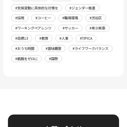
#気候変動に具体的な対策を
#ジェンダー格差
#採用
#コーヒー
#職場環境
#渋谷区
#ワーキングペアレンツ
#サッカー
#希少疾患
#目標13
#教育
#人事
#TIPICA
#おうち時間
#賞味期限
#ライフワークバランス
#飢餓をゼロに
#国際