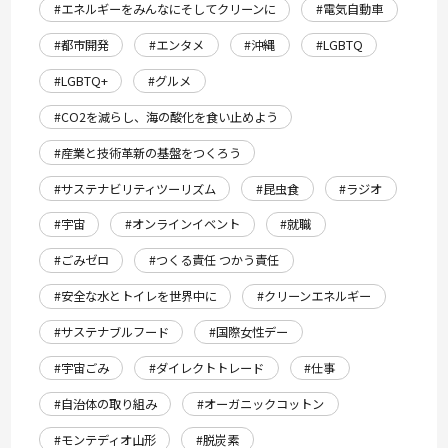
#エネルギーをみんなにそしてクリーンに
#電気自動車
#都市開発
#エンタメ
#沖縄
#LGBTQ
#LGBTQ+
#グルメ
#CO2を減らし、海の酸化を食い止めよう
#産業と技術革新の基盤をつくろう
#サステナビリティツーリズム
#昆虫食
#ラジオ
#宇宙
#オンラインイベント
#就職
#ごみゼロ
#つくる責任 つかう責任
#安全な水とトイレを世界中に
#クリーンエネルギー
#サステナブルフード
#国際女性デー
#宇宙ごみ
#ダイレクトトレード
#仕事
#自治体の取り組み
#オーガニックコットン
#モンテディオ山形
#脱炭素