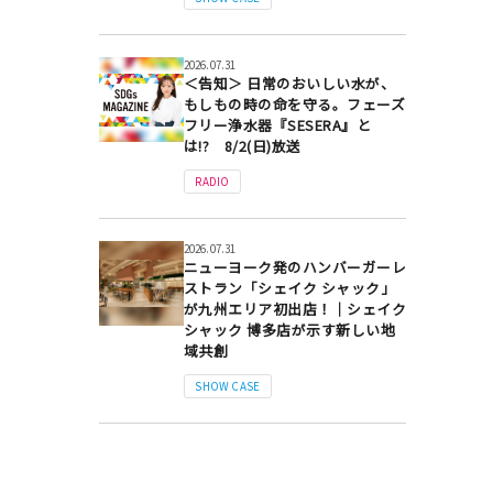
2026.07.31
＜告知＞ 日常のおいしい水が、
もしもの時の命を守る。フェーズ
フリー浄水器『SESERA』と
は!? 8/2(日)放送
RADIO
2026.07.31
ニューヨーク発のハンバーガーレ
ストラン「シェイク シャック」
が九州エリア初出店！｜シェイク
シャック 博多店が示す新しい地
域共創
SHOW CASE