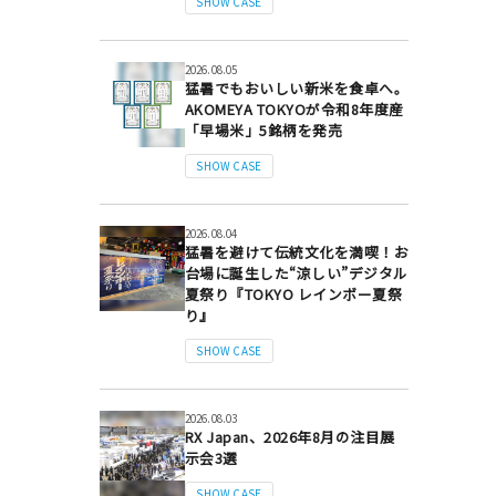
SHOW CASE
2026.08.05
猛暑でもおいしい新米を食卓へ。
AKOMEYA TOKYOが令和8年度産
「早場米」5銘柄を発売
SHOW CASE
2026.08.04
猛暑を避けて伝統文化を満喫！お
台場に誕生した“涼しい”デジタル
夏祭り『TOKYO レインボー夏祭
り』
SHOW CASE
2026.08.03
RX Japan、2026年8月の注目展
示会3選
SHOW CASE