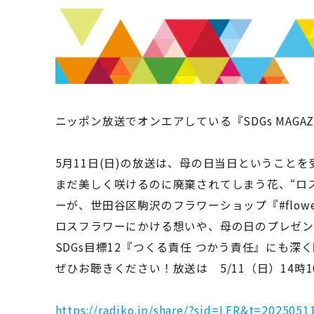
ニッポン放送でオンエアしている『SDGs MAGAZ
5月11日(日)の放送は、母の日当日ということ
まだ美しく咲けるのに廃棄されてしまう花、“ロ
ーが、世田谷区駒沢のフラワーショップ『#flowe
ロスフラワーにかける想いや、母の日のプレゼン
SDGs目標12『つくる責任 つかう責任』にも
ぜひお聴きください！放送は 5/11（日）14時
https://radiko.jp/share/?sid=LFR&t=202505