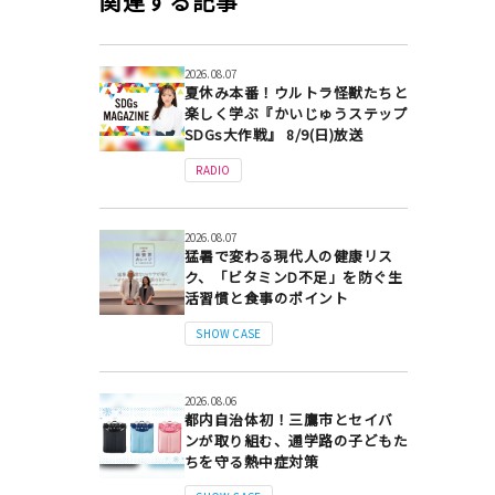
関連する記事
2026.08.07
夏休み本番！ウルトラ怪獣たちと
楽しく学ぶ『かいじゅうステップ
SDGs大作戦』 8/9(日)放送
RADIO
2026.08.07
猛暑で変わる現代人の健康リス
ク、「ビタミンD不足」を防ぐ生
活習慣と食事のポイント
SHOW CASE
2026.08.06
都内自治体初！三鷹市とセイバ
ンが取り組む、通学路の子どもた
ちを守る熱中症対策