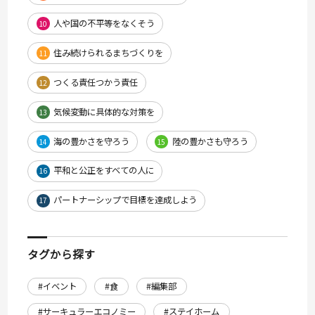
人や国の不平等をなくそう
10
住み続けられるまちづくりを
11
つくる責任つかう責任
12
気候変動に具体的な対策を
13
海の豊かさを守ろう
陸の豊かさも守ろう
14
15
平和と公正をすべての人に
16
パートナーシップで目標を達成しよう
17
タグから探す
#イベント
#食
#編集部
#サーキュラーエコノミー
#ステイホーム