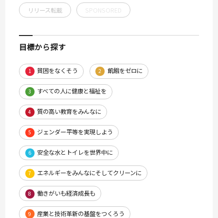
リリース転載
SPONSORED
目標から探す
貧困をなくそう
飢餓をゼロに
1
2
すべての人に健康と福祉を
3
質の高い教育をみんなに
4
ジェンダー平等を実現しよう
5
安全な水とトイレを世界中に
6
エネルギーをみんなにそしてクリーンに
7
働きがいも経済成長も
8
産業と技術革新の基盤をつくろう
9