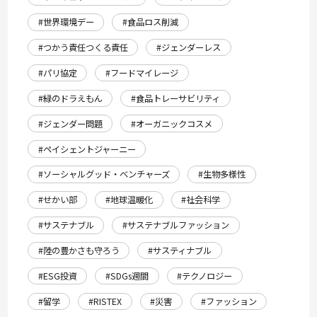
#世界環境デー
#食品ロス削減
#つかう責任つくる責任
#ジェンダーレス
#パリ協定
#フードマイレージ
#緑のドラえもん
#食品トレーサビリティ
#ジェンダー問題
#オーガニックコスメ
#ペイシェントジャーニー
#ソーシャルグッド・ベンチャーズ
#生物多様性
#せかい部
#地球温暖化
#社会科学
#サステナブル
#サステナブルファッション
#陸の豊かさも守ろう
#サスティナブル
#ESG投資
#SDGs週間
#テクノロジー
#留学
#RISTEX
#災害
#ファッション