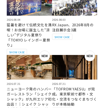
2026.08.04
2026.08.03
猛暑を避けて伝統文化を満
RX Japan、2026年8月の
喫！お台場に誕生した“涼
注目展示会3選
しい”デジタル夏祭り
SHOW CASE
『TOKYO レインボー夏祭
り』
SHOW CASE
NEW
NEW
2026.07.31
2026.07.31
ニューヨーク発のハンバー
「TOFROM YAESU」が完
ガーレストラン「シェイク
成。東京駅前で都市・文
シャック」が九州エリア初
化・交流をつなぐまちづく
出店！｜シェイク シャッ
りが本格始動