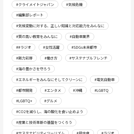
#クライメイトジャパン
#気候危機
#編集部レポート
#気候変動に対する、正しい知識と対応能力をみんなに
#質の高い教育をみんなに
#自動車業界
##ラジオ
#女性活躍
#SDGs未来都市
#剛力彩芽
#働き方
#サステナブルフレンチ
#海の豊かさを守ろう
#エネルギーをみんなにそしてクリーンに
#電気自動車
#都市開発
#エンタメ
#沖縄
#LGBTQ
#LGBTQ+
#グルメ
#CO2を減らし、海の酸化を食い止めよう
#産業と技術革新の基盤をつくろう
#サステナビリティツーリズム
#昆虫食
#ラジオ