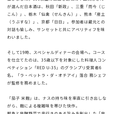
が選んだ日本酒は、秋田「新政」、三重「而今（じ
こん）」、栃木「仙禽（せんきん）」、熊本「産土
（うぶすな）」、京都「日日」。参加者は蔵元との
対話も愉しみ、サンセットと共にアペリティフを味
わいました。
そして19時、スペシャルディナーの会場へ。コース
を仕立てたのは、35歳以下を対象にした料理人コン
ペティション「RED U-35」のグランプリ受賞者6
名。「ラ・ベットラ・ダ・オチアイ」落合 務シェフ
が監修を務めました。
「茄子 米麹」は、ナスの持ち味を率直に引き出しな
がら、麹による複雑味を帯びた快作。
鮮魚と発酵野菜で奥行きのある旨みを創出した「発