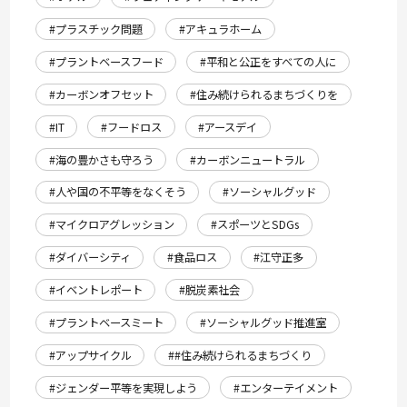
#プラスチック問題
#アキュラホーム
#プラントベースフード
#平和と公正をすべての人に
#カーボンオフセット
#住み続けられるまちづくりを
#IT
#フードロス
#アースデイ
#海の豊かさも守ろう
#カーボンニュートラル
#人や国の不平等をなくそう
#ソーシャルグッド
#マイクロアグレッション
#スポーツとSDGs
#ダイバーシティ
#食品ロス
#江守正多
#イベントレポート
#脱炭素社会
#プラントベースミート
#ソーシャルグッド推進室
#アップサイクル
##住み続けられるまちづくり
#ジェンダー平等を実現しよう
#エンターテイメント