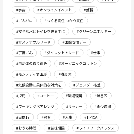
#宇宙
#オンラインイベント
#就職
#ごみゼロ
#つくる責任 つかう責任
#安全な水とトイレを世界中に
#クリーンエネルギー
#サステナブルフード
#国際女性デー
#宇宙ごみ
#ダイレクトトレード
#仕事
#自治体の取り組み
#オーガニックコットン
#モンテディオ山形
#脱炭素
#気候変動に具体的な対策を
#ジェンダー格差
#採用
#コーヒー
#職場環境
#渋谷区
#ワーキングペアレンツ
#サッカー
#希少疾患
#目標13
#教育
#人事
#TIPICA
#おうち時間
#賞味期限
#ライフワークバランス