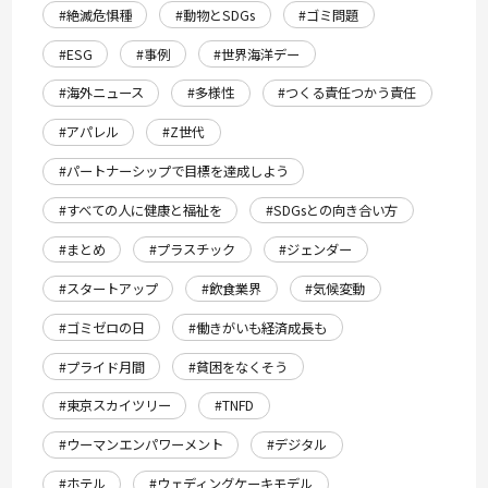
#絶滅危惧種
#動物とSDGs
#ゴミ問題
#ESG
#事例
#世界海洋デー
#海外ニュース
#多様性
#つくる責任つかう責任
#アパレル
#Z世代
#パートナーシップで目標を達成しよう
#すべての人に健康と福祉を
#SDGsとの向き合い方
#まとめ
#プラスチック
#ジェンダー
#スタートアップ
#飲食業界
#気候変動
#ゴミゼロの日
#働きがいも経済成長も
#プライド月間
#貧困をなくそう
#東京スカイツリー
#TNFD
#ウーマンエンパワーメント
#デジタル
#ホテル
#ウェディングケーキモデル