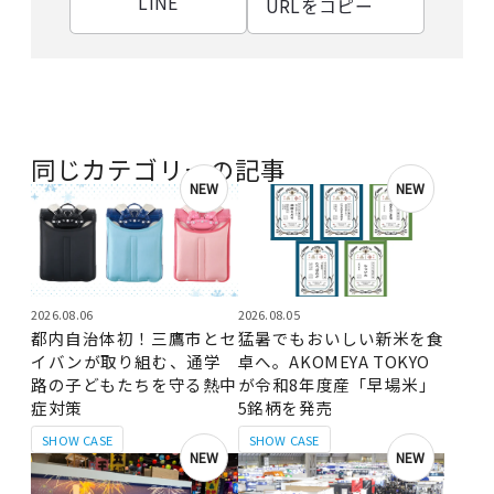
LINE
URLをコピー
同じカテゴリーの記事
NEW
NEW
2026.08.06
2026.08.05
都内自治体初！三鷹市とセ
猛暑でもおいしい新米を食
イバンが取り組む、通学
卓へ。AKOMEYA TOKYO
路の子どもたちを守る熱中
が令和8年度産「早場米」
症対策
5銘柄を発売
SHOW CASE
SHOW CASE
NEW
NEW