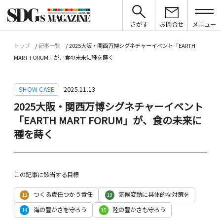
さがす
お問合せ
メニュー
トップ
記事一覧
2025大阪・関西万博シグネチャーイベント「EARTH
MART FORUM」が、食の未来に種を蒔く
SHOW CASE
2025.11.13
2025大阪・関西万博シグネチャーイベント
「EARTH MART FORUM」が、食の未来に
種を蒔く
この記事に該当する目標
つくる責任つかう責任
気候変動に具体的な対策を
12
13
海の豊かさを守ろう
陸の豊かさも守ろう
14
15